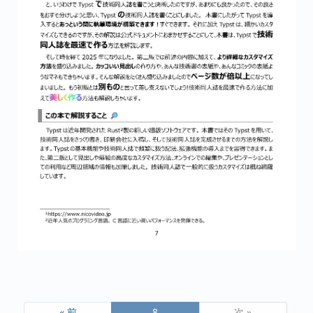
« 前
8
次 »