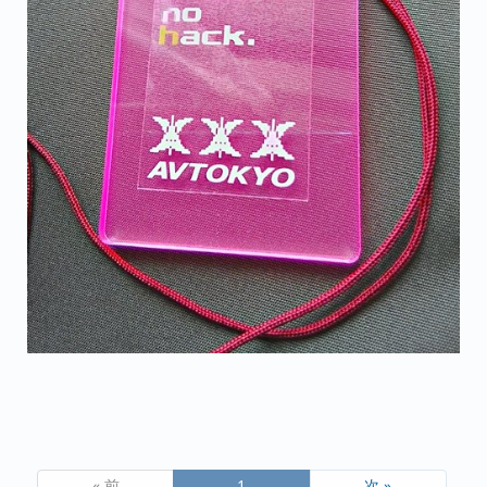
« 前
1
次 »