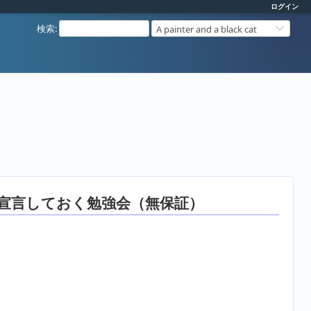
ログイン
検索
:
A painter and a black cat
と宣言しておく勉強会（無保証）