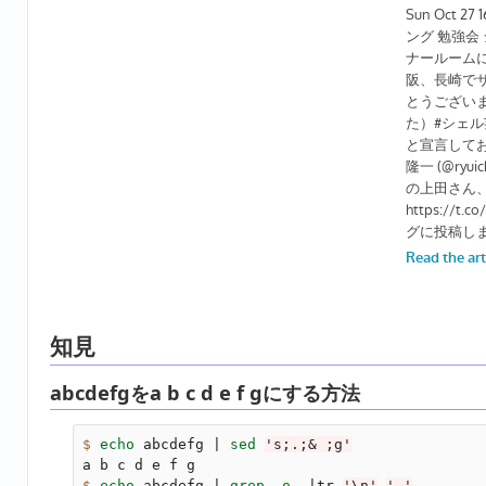
知見
abcdefgをa b c d e f gにする方法
$ 
echo 
abcdefg | 
sed
's;.;& ;g'
$ 
echo 
abcdefg | 
grep
-o
 .|tr 
'\n'
' '