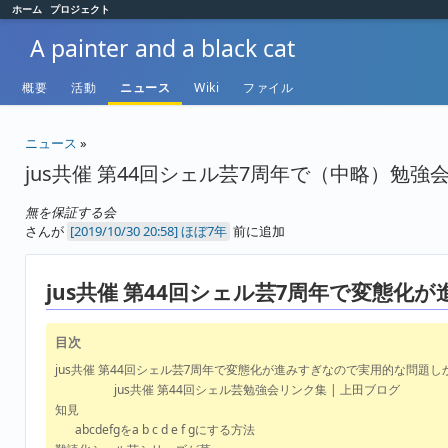
ホーム
プロジェクト
A painter and a black cat
概要
活動
ニュース
Wiki
ファイル
ニュース
»
jus共催 第44回シェル芸7周年で（中略）勉
無を保証する会
さんが
ほぼ7年
前に追加
jus共催 第44回シェル芸7周年で変態
目次
jus共催 第44回シェル芸7周年で変態化が進みすぎなので実用的な問題
jus共催 第44回シェル芸勉強会リンク集 | 上田ブログ
知見
abcdefgをa b c d e f gにする方法