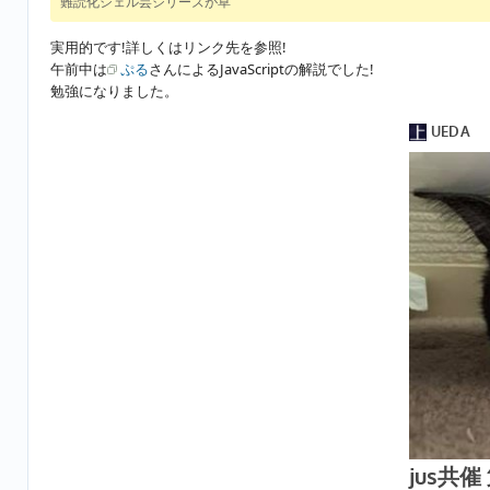
難読化シェル芸シリーズが草
実用的です!詳しくはリンク先を参照!
午前中は
ぷる
さんによるJavaScriptの解説でした!
勉強になりました。