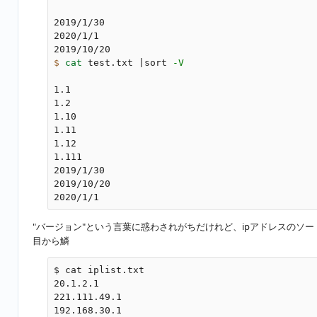
2019/1/30

2020/1/1

$ 
cat 
test.txt |sort 
-V
1.1

1.2

1.10

1.11

1.12

1.111

2019/1/30

2019/10/20

"バージョン"という言葉に惑わされがちだけれど、ipアドレスのソ
目から鱗
$ cat iplist.txt

20.1.2.1

221.111.49.1

192.168.30.1
