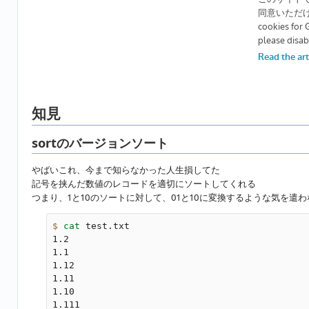
知見
sortのバージョンソート
やばいこれ、今まで知らなかった人生損してた
記号を挟んだ数値のレコードを適切にソートしてくれる
つまり、1と10のソートに対して、01と10に変換するような気を遣
$ 
cat 
test.txt

1.2

1.1

1.12

1.11

1.10

1.111
