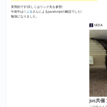
実用的です!詳しくはリンク先を参照!
午前中は
ぷる
さんによるJavaScriptの解説でした!
勉強になりました。