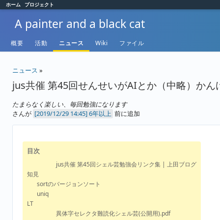
ホーム
プロジェクト
A painter and a black cat
概要
活動
ニュース
Wiki
ファイル
ニュース
»
jus共催 第45回せんせいがAIとか（中略）
たまらなく楽しい、毎回勉強になります
さんが
6年以上
前に追加
目次
jus共催 第45回シェル芸勉強会リンク集 | 上田ブログ
知見
sortのバージョンソート
uniq
LT
異体字セレクタ難読化シェル芸(公開用).pdf