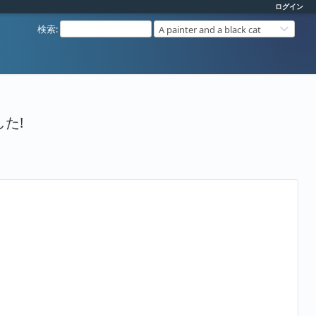
ログイン
検索
:
A painter and a black cat
た!