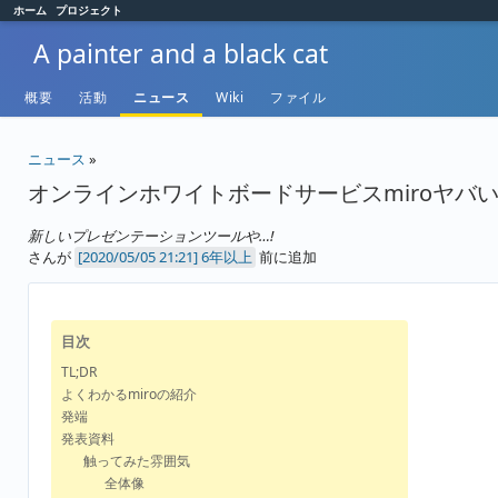
ホーム
プロジェクト
A painter and a black cat
概要
活動
ニュース
Wiki
ファイル
ニュース
»
オンラインホワイトボードサービスmiroヤバ
新しいプレゼンテーションツールや…!
さんが
6年以上
前に追加
目次
TL;DR
よくわかるmiroの紹介
発端
発表資料
触ってみた雰囲気
全体像