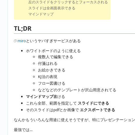
左のスライドをクリックするとフォーカスされる
スライドは全画面表示できる
マインドマップ
TL;DR
miro
というヤバすぎサービスがある
ホワイトボードのように使える
複数人で編集できる
付箋はれる
お絵かきできる
KJ法の表現
フロー図書ける
などなどのテンプレートが沢山用意されてる
マインドマップ
書ける
これら全部、範囲を指定して
スライドにできる
そのスライドはpdfとか画像で
エクスポートできる
なんかもういろんな用途に使えそうですが、特にプレゼンテーショ
最強では…