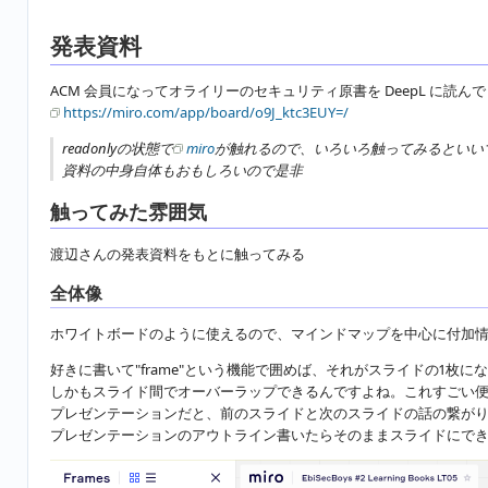
発表資料
ACM 会員になってオライリーのセキュリティ原書を DeepL に読ん
https://miro.com/app/board/o9J_ktc3EUY=/
readonlyの状態で
miro
が触れるので、いろいろ触ってみるといい
資料の中身自体もおもしろいので是非
触ってみた雰囲気
渡辺さんの発表資料をもとに触ってみる
全体像
ホワイトボードのように使えるので、マインドマップを中心に付加
好きに書いて"frame"という機能で囲めば、それがスライドの1枚に
しかもスライド間でオーバーラップできるんですよね。これすごい
プレゼンテーションだと、前のスライドと次のスライドの話の繋がり
プレゼンテーションのアウトライン書いたらそのままスライドにで