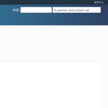
ログイン
検索
:
A painter and a black cat