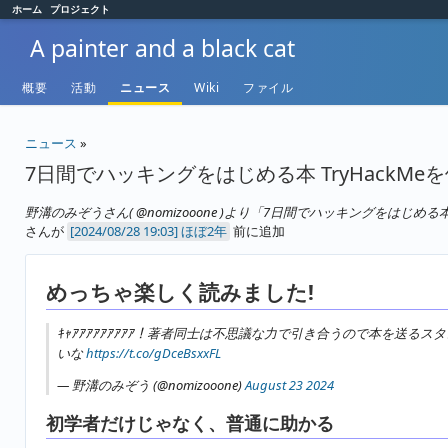
ホーム
プロジェクト
A painter and a black cat
概要
活動
ニュース
Wiki
ファイル
ニュース
»
7日間でハッキングをはじめる本 TryHack
野溝のみぞうさん( @nomizooone )より「7日間でハッキングをはじめ
さんが
ほぼ2年
前に追加
めっちゃ楽しく読みました!
ｷｬｱｱｱｱｱｱｱｱｱ！著者同士は不思議な力で引き合うので本を
いな
https://t.co/gDceBsxxFL
— 野溝のみぞう (@nomizooone)
August 23 2024
初学者だけじゃなく、普通に助かる