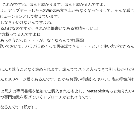
すけれど、これがですね。ほんと助かります。ほんと助かるんですよ。
）んですよ。アップデートしたらXWindow立ち上がらなくなったりして。そん
ビューションとして捉えています。
もしなきゃいけないんですよね。
るわけなのですが、それが全部書いてある素晴らしい…!
い方載ってるんですよね!
あぁそうだった・・・が、なくなるんです!最高!
置いておいて、パラパラめくって再確認できる・・・という使い方ができるんで
、ほんと迷うことなく進められます。読んでてスッと入ってきて引っ掛かりが
んと300ページ近くあるんです。だからお買い得感あるヤバい。私の学生時
と思えば専門書籍を追加でご購入されるもよし、Metasploitもっと知り
ずつ専門知識を広げていくアプローチがとれそうです。
くなるんです（私が）。