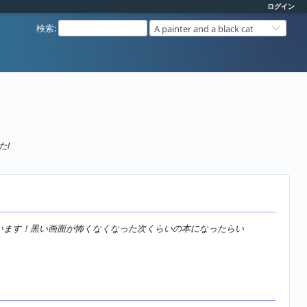
ログイン
検索
:
A painter and a black cat
た!
ざいます！黒い画面が怖くなくなった次くらいの本になったらい