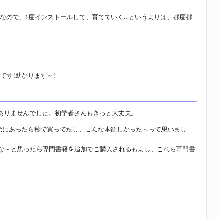
な感じなので、1度インストールして、育てていく…というよりは、都度都
す!助かります～!
ありませんでした。初学者さんもきっと大丈夫。
代にあったら秒で買ってたし、こんな本欲しかった～って思いまし
たいな～と思ったら専門書籍を追加でご購入されるもよし、これら専門書