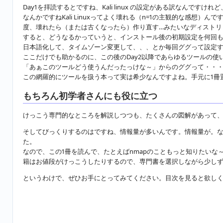
Day1を拝読するとですね、Kali linux の設定がある訳なんで
なんかですねKali Linuxってよく壊れる（n=1の主観的な感想
度、壊れたら（または古くなったら）作り直す…みたいなディストリ
すると、どうなるかっていうと、インストール後の初期設定を何回
日本語化して、タイムゾーン変更して、、、とか毎回ググって設定す
ここだけでも助かるのに、この後のDay2以降であらゆるツールの使
「あぁこのツールどう使うんだったっけな～」からのググって・・・
この網羅的にツールを扱う本って実は希少なんですよね。手元に1冊
もちろん初学者さんにも役に立つ
けっこう専門的なところを解説しつつも、たくさんの図解があって
そしてびっくりするのはですね、情報量が多いんです。情報量が。な
た。
なので、この1冊を読んで、たとえばnmapのこともっと知りたいな～
籍はお値段がけっこうしたりするので、専門書を選択しながら少し
というわけで、ぜひお手にとってみてください。目次を見ると欲し