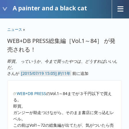
A painter and a black cat
ニュース
»
WEB+DB PRESS総集編［Vol.1～84］ が発
売される！
即買。 っていうか、今まで買ったやつは、どうすればいいん
だ。
さんが
約11年
前に追加
WEB+DB PRESS
のVol.1～84までが３千円以下で買え
る。
即買。
ガンジーが助走つけながら、そのまま書店に突っ込むレ
ベル。
この前はVol1～72の総集編が出てたが、気がついたら売