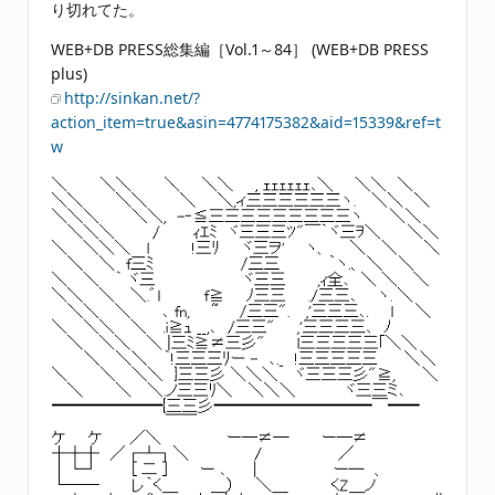
り切れてた。
WEB+DB PRESS総集編［Vol.1～84］ (WEB+DB PRESS
plus)
http://sinkan.net/?
action_item=true&asin=4774175382&aid=15339&ref=t
w