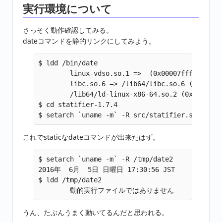
実行環境について
さっそく動作確認してみる。
dateコマンドを静的リンクにしてみよう。
$ ldd /bin/date 

        linux-vdso.so.1 =>  (0x00007fff3432f000
        libc.so.6 => /lib64/libc.so.6 (0x00007f
        /lib64/ld-linux-x86-64.so.2 (0x00007f61
$ cd statifier-1.7.4

これでstaticなdateコマンドが出来たはず。
$ setarch `uname -m` -R /tmp/date2

2016年  6月  5日 日曜日 17:30:56 JST

$ ldd /tmp/date2

うん、たぶんうまく動いてるんだと思われる。