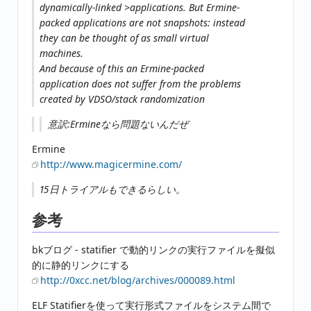
dynamically-linked >applications. But Ermine-
packed applications are not snapshots: instead
they can be thought of as small virtual
machines.
And because of this an Ermine-packed
application does not suffer from the problems
created by VDSO/stack randomization
意訳:Ermineなら問題ないんだぜ
Ermine
http://www.magicermine.com/
15日トライアルもできるらしい。
参考
bkブログ - statifier で動的リンクの実行ファイルを擬似
的に静的リンクにする
http://0xcc.net/blog/archives/000089.html
ELF Statifierを使って実行形式ファイルをシステム間で