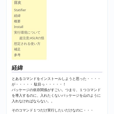
目次
Statifier
経緯
概要
Install
実行環境について
超注意:ASLRの怪
想定される使い方
補足
参考
経緯
とあるコマンドをインストールしようと思った・・・・
が・・・・・ 駄目っ・・・・・！
パッケージの依存関係がすごい。つまり、１つコマンド
を導入するのに、入れたくないパッケージを山のように
入れなければならない。。
そのコマンド１つだけ実行したいだけなのに・・・