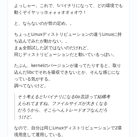
よっしゃー。これで、1バイナリになって、どの環境でも
動くぞイヤッッホォォォオオォオウ！
と、ならないのが世の定め。。
ちょっとLinuxディストリビューションの違うLinuxに持
ち込んでみたが動かない。。
まぁ全部試した訳ではないのだけれど、
同じディストリビューションだと動いているっぽい。
たぶん、kernelのバージョンが違ってたりすると、取り
込んだlibcでそれを吸収できないとか、そんな感じにな
っている気がする。
調べてないけど。
そう考えると1バイナリになるGo言語って結構考
えられてますね。ファイルサイズが大きくなる
だろうから、そこらへんトレードオフなんだろ
うけど。
なので、自分は同じLinuxディストリビューションで2環
境用意して運用している。