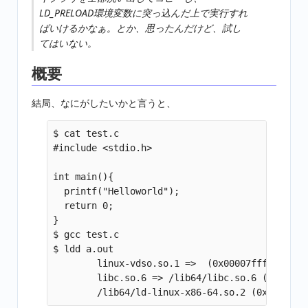
LD_PRELOAD環境変数に突っ込んだ上で実行すれ
ばいけるかなぁ。とか、思ったんだけど、試し
てはいない。
概要
結局、なにがしたいかと言うと、
$ cat test.c 

#include <stdio.h>

int main(){

  printf("Helloworld");

  return 0;

}

$ gcc test.c 

$ ldd a.out 

        linux-vdso.so.1 =>  (0x00007fffc62d0000
        libc.so.6 => /lib64/libc.so.6 (0x00007f