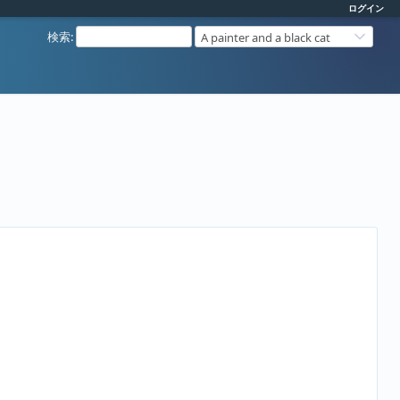
ログイン
検索
:
A painter and a black cat