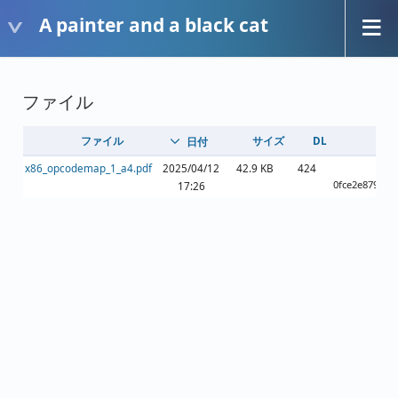
A painter and a black cat
ファイル
ファイル
サイズ
DL
日付
x86_opcodemap_1_a4.pdf
2025/04/12
42.9 KB
424
0fce2e879781
17:26