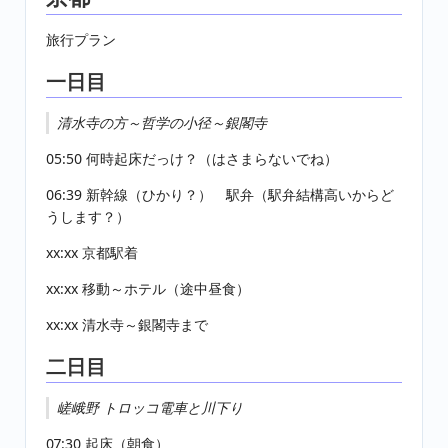
旅行プラン
一日目
清水寺の方～哲学の小径～銀閣寺
05:50 何時起床だっけ？（はさまらないでね）
06:39 新幹線（ひかり？） 駅弁（駅弁結構高いからど
うします？）
xx:xx 京都駅着
xx:xx 移動～ホテル（途中昼食）
xx:xx 清水寺～銀閣寺まで
二日目
嵯峨野 トロッコ電車と川下り
07:30 起床（朝食）