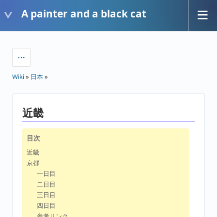
A painter and a black cat
Wiki
»
日本
»
近畿
目次
近畿
京都
一日目
二日目
三日目
四日目
参考リンク