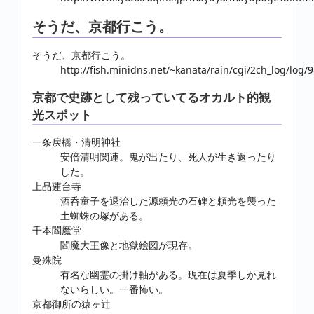
そうだ、京都行こう。
そうだ、京都行こう。
http://fish.minidns.net/~kanata/rain/cgi/2ch_log/log
京都で史跡として残っていてるオカルト的観
光スポット
一条戻橋・清明神社
安倍清明関連。鬼が出たり、死人が生き返ったり
した。
上品蓮台寺
酒呑童子を退治した源頼光の石碑と頼光を襲った
土蜘蛛の塚がある。
千本閻魔堂
閻魔大王像と地獄絵図が現存。
曼殊院
有名な幽霊の掛け軸がある。現在は夏季しか見れ
ないらしい。一番怖い。
京都御所の猿ヶ辻