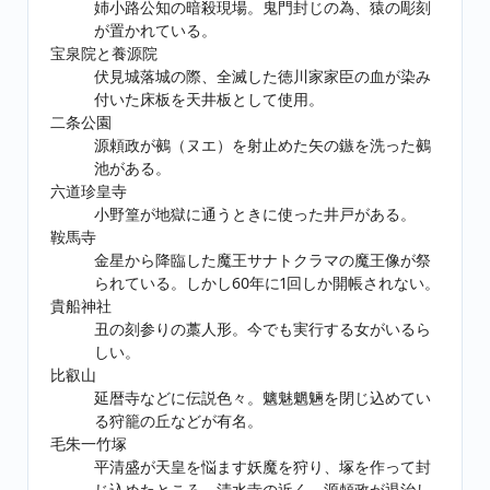
姉小路公知の暗殺現場。鬼門封じの為、猿の彫刻
が置かれている。
宝泉院と養源院
伏見城落城の際、全滅した徳川家家臣の血が染み
付いた床板を天井板として使用。
二条公園
源頼政が鵺（ヌエ）を射止めた矢の鏃を洗った鵺
池がある。
六道珍皇寺
小野篁が地獄に通うときに使った井戸がある。
鞍馬寺
金星から降臨した魔王サナトクラマの魔王像が祭
られている。しかし60年に1回しか開帳されない。
貴船神社
丑の刻参りの藁人形。今でも実行する女がいるら
しい。
比叡山
延暦寺などに伝説色々。魑魅魍魎を閉じ込めてい
る狩籠の丘などが有名。
毛朱一竹塚
平清盛が天皇を悩ます妖魔を狩り、塚を作って封
じ込めたところ。清水寺の近く。源頼政が退治し