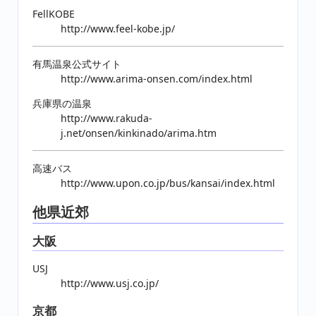
FellKOBE
http://www.feel-kobe.jp/
有馬温泉公式サイト
http://www.arima-onsen.com/index.html
兵庫県の温泉
http://www.rakuda-
j.net/onsen/kinkinado/arima.htm
高速バス
http://www.upon.co.jp/bus/kansai/index.html
他県近郊
大阪
USJ
http://www.usj.co.jp/
京都