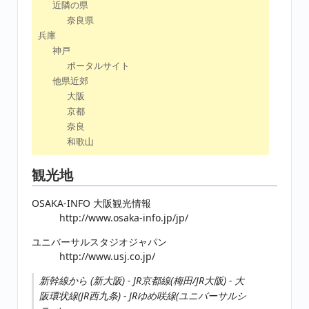
近隣の県
奈良県
兵庫
神戸
ポータルサイト
他県近郊
大阪
京都
奈良
和歌山
観光地
OSAKA-INFO 大阪観光情報
http://www.osaka-info.jp/jp/
ユニバーサルスタジオジャパン
http://www.usj.co.jp/
新幹線から (新大阪) - JR京都線(梅田/JR大阪) - 大
阪環状線(JR西九条) - JRゆめ咲線(ユニバーサルシ