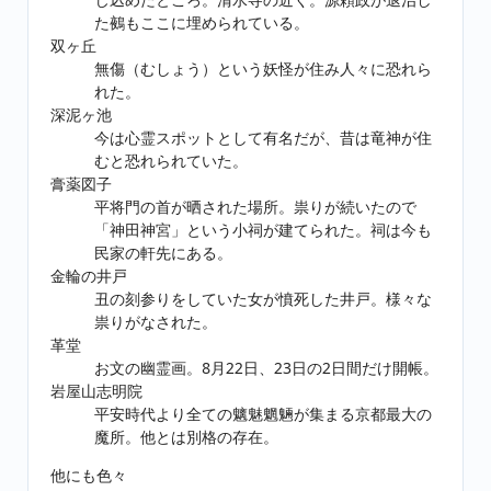
た鵺もここに埋められている。
双ヶ丘
無傷（むしょう）という妖怪が住み人々に恐れら
れた。
深泥ヶ池
今は心霊スポットとして有名だが、昔は竜神が住
むと恐れられていた。
膏薬図子
平将門の首が晒された場所。祟りが続いたので
「神田神宮」という小祠が建てられた。祠は今も
民家の軒先にある。
金輪の井戸
丑の刻参りをしていた女が憤死した井戸。様々な
祟りがなされた。
革堂
お文の幽霊画。8月22日、23日の2日間だけ開帳。
岩屋山志明院
平安時代より全ての魑魅魍魎が集まる京都最大の
魔所。他とは別格の存在。
他にも色々