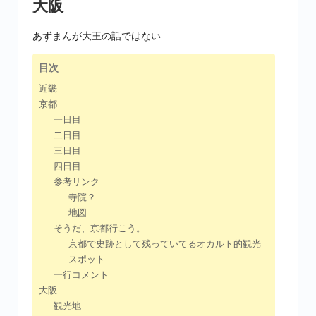
大阪
あずまんが大王の話ではない
目次
近畿
京都
一日目
二日目
三日目
四日目
参考リンク
寺院？
地図
そうだ、京都行こう。
京都で史跡として残っていてるオカルト的観光
スポット
一行コメント
大阪
観光地