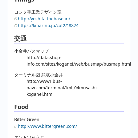
ヨシタ手工業デザイン室
http://yoshita.thebase.in/
https://kinarino.jp/cat2/18824
交通
小金井バスマップ
http://data.shop-
info.com/sites/koganei/web/busmap/busmap.html
ターミナル図 武蔵小金井
http://www1.bus-
navi.com/terminal/tml_04musashi-
koganei.html
Food
Bitter Green
http://www.bittergreen.com/
エントツそうじ