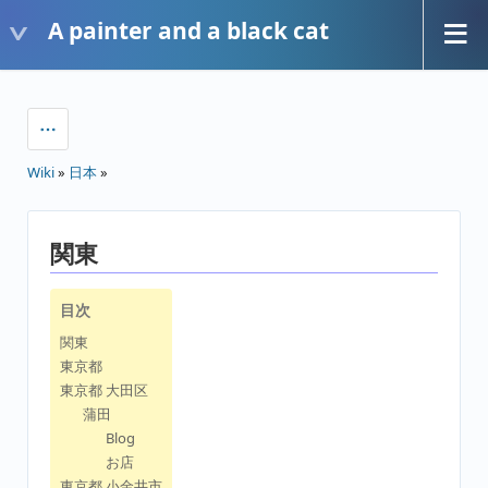
A painter and a black cat
Wiki
»
日本
»
関東
目次
関東
東京都
東京都 大田区
蒲田
Blog
お店
東京都 小金井市