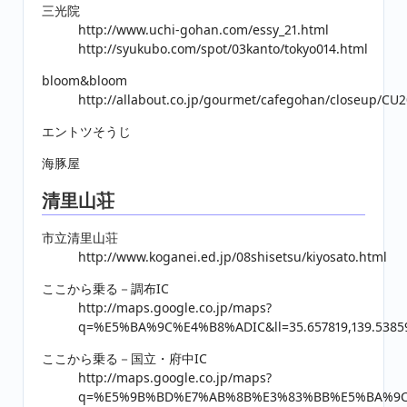
三光院
http://www.uchi-gohan.com/essy_21.html
http://syukubo.com/spot/03kanto/tokyo014.html
bloom&bloom
http://allabout.co.jp/gourmet/cafegohan/closeup/CU
エントツそうじ
海豚屋
清里山荘
市立清里山荘
http://www.koganei.ed.jp/08shisetsu/kiyosato.html
ここから乗る－調布IC
http://maps.google.co.jp/maps?
q=%E5%BA%9C%E4%B8%ADIC&ll=35.657819,139.538598
ここから乗る－国立・府中IC
http://maps.google.co.jp/maps?
q=%E5%9B%BD%E7%AB%8B%E3%83%BB%E5%BA%9C%E4%B8%