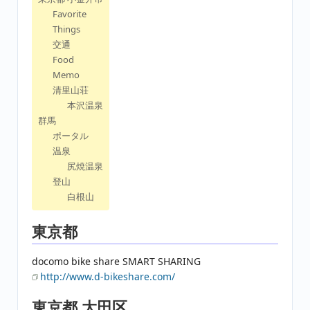
Favorite
Things
交通
Food
Memo
清里山荘
本沢温泉
群馬
ポータル
温泉
尻焼温泉
登山
白根山
東京都
docomo bike share SMART SHARING
http://www.d-bikeshare.com/
東京都 大田区