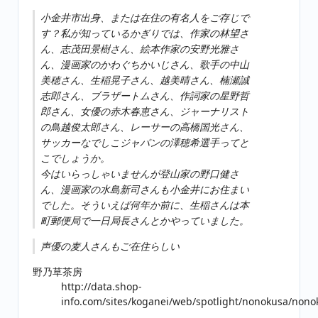
小金井市出身、または在住の有名人をご存じで
す？私が知っているかぎりでは、作家の林望さ
ん、志茂田景樹さん、絵本作家の安野光雅さ
ん、漫画家のかわぐちかいじさん、歌手の中山
美穂さん、生稲晃子さん、越美晴さん、楠瀬誠
志郎さん、ブラザートムさん、作詞家の星野哲
郎さん、女優の赤木春恵さん、ジャーナリスト
の鳥越俊太郎さん、レーサーの高橋国光さん、
サッカーなでしこジャパンの澤穂希選手ってと
こでしょうか。
今はいらっしゃいませんが登山家の野口健さ
ん、漫画家の水島新司さんも小金井にお住まい
でした。そういえば何年か前に、生稲さんは本
町郵便局で一日局長さんとかやっていました。
声優の麦人さんもご在住らしい
野乃草茶房
http://data.shop-
info.com/sites/koganei/web/spotlight/nonokusa/non