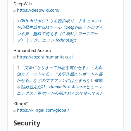
DeepWiki
https://deepwiki.com/
GitHubリポジトリを読み取り、ドキュメント
を自動生成するAIツール「DeepWiki」がログイ
ン不要、無料で使える（生成AIクローズアッ
プ） | テクノエッジ TechnoEdge
Humanitext Aozora
https://aozora.humanitext.ai
「文豪になりきって日記を書かせる」「太宰
治とチャットする」「文学作品のレポートを書
かせる」などの文学ファンにはたまらない機能
を詰め込んだAI「Humanitext Aozora(ヒューマ
ニテクスト青空)」が公開されたので使ってみた
KlingAI
https://klingai.com/global/
Security