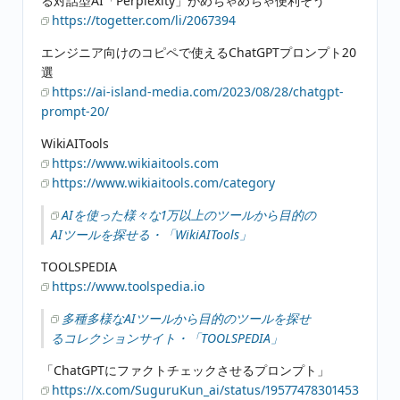
る対話型AI「Perplexity」がめちゃめちゃ便利そう
https://togetter.com/li/2067394
エンジニア向けのコピペで使えるChatGPTプロンプト20
選
https://ai-island-media.com/2023/08/28/chatgpt-
prompt-20/
WikiAITools
https://www.wikiaitools.com
https://www.wikiaitools.com/category
AIを使った様々な1万以上のツールから目的の
AIツールを探せる・「WikiAITools」
TOOLSPEDIA
https://www.toolspedia.io
多種多様なAIツールから目的のツールを探せ
るコレクションサイト・「TOOLSPEDIA」
「ChatGPTにファクトチェックさせるプロンプト」
https://x.com/SuguruKun_ai/status/19577478301453