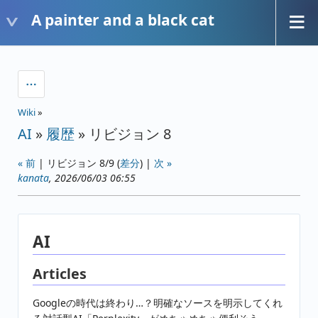
A painter and a black cat
Wiki
»
AI
»
履歴
» リビジョン 8
« 前
| リビジョン 8/9 (
差分
) |
次 »
kanata
, 2026/06/03 06:55
AI
Articles
Googleの時代は終わり…？明確なソースを明示してくれ