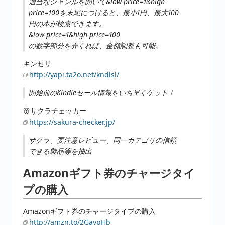
適当なジャンルを開いて&low-price=1&high-
price=100を末尾につけると、最小1円、最大100
円の本が検索できます。
&low-price=1&high-price=100
の数字部分を弄くれば、金額調整も可能。
キンセリ
http://yapi.ta2o.net/kndlsl/
開始前のKindleセール情報をいち早くゲット！
🌸サクラチェッカー
https://sakura-checker.jp/
サクラ、要注意レビュー、同一カテゴリの信頼
できる製品等を抽出
Amazonギフト券のチャージタイ
プの購入
Amazonギフト券のチャージタイプの購入
http://amzn.to/2GaypHb