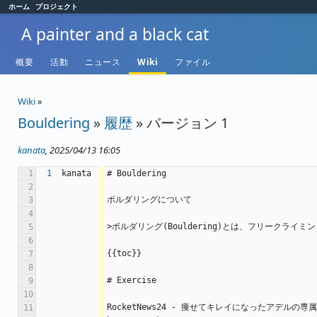
ホーム
プロジェクト
A painter and a black cat
概要
活動
ニュース
Wiki
ファイル
Wiki
»
Bouldering
»
履歴
» バージョン 1
kanata
, 2025/04/13 16:05
1
1
kanata
# Bouldering
2
ボルダリングについて
3
4
>ボルダリング(Bouldering)とは、フリーク
5
6
{{toc}}
7
8
# Exercise
9
10
RocketNews24 - 痩せてキレイになったアデ
11