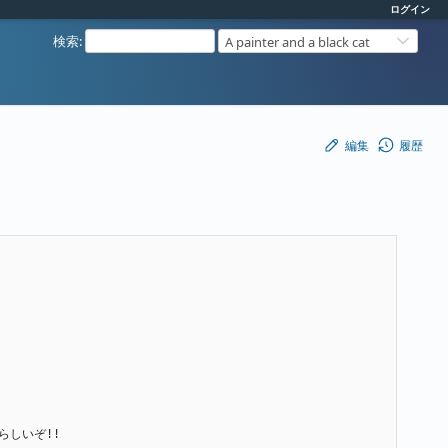
ログイン
検索
:
A painter and a black cat
編集
履歴
らしいぞ!!