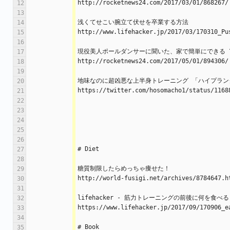
http://rocketnews24.com/2017/03/01/868267/
12
13
浅くてせこい腕立て伏せを卒業する方法
14
http://www.lifehacker.jp/2017/03/170310_Pu
15
16
現役美人ポールダンサーに聞いた、家で簡単にできる 
17
http://rocketnews24.com/2017/05/01/894306/
18
19
地味なのに超凶悪な上半身トレーニング 「ハイプラン
20
https://twitter.com/hosomacho1/status/1168
21
22
23
24
25
26
# Diet
27
28
糖質制限したらめっちゃ痩せた！
29
http://world-fusigi.net/archives/8784647.h
30
31
lifehacker - 筋力トレーニングの前後に何を食べ
32
https://www.lifehacker.jp/2017/09/170906_e
33
34
# Book
35