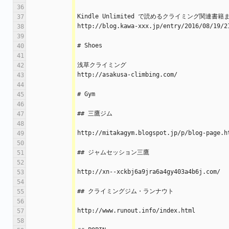
36
Kindle Unlimited で読めるクライミング関連書籍
37
http://blog.kawa-xxx.jp/entry/2016/08/19/2
38
39
# Shoes
40
41
浅草クライミング
42
http://asakusa-climbing.com/
43
44
# Gym
45
46
## 三鷹ジム
47
48
http://mitakagym.blogspot.jp/p/blog-page.h
49
50
## ジャムセッション三鷹
51
52
http://xn--xckbj6a9jra6a4gy403a4b6j.com/
53
54
## クライミングジム・ランナウト
55
56
http://www.runout.info/index.html
57
58