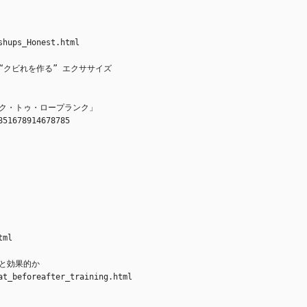
shups_Honest.html
“クビれを作る” エクササイズ
ク・トゥ・ロープランク」
851678914678785
tml
ると効果的か
at_beforeafter_training.html