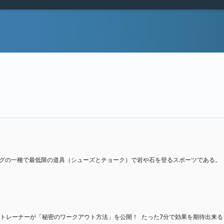
ライミングの一種で最低限の道具（シューズとチョーク）で岩や石を登るスポーツである。
ルの専属トレーナーが「秘密のワークアウト方法」を公開！ たった7分で効果を期待出来る