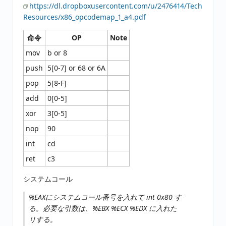
https://dl.dropboxusercontent.com/u/2476414/Tech
Resources/x86_opcodemap_1_a4.pdf
命令
OP
Note
mov
b or 8
push
5[0-7] or 68 or 6A
pop
5[8-F]
add
0[0-5]
xor
3[0-5]
nop
90
int
cd
ret
c3
システムコール
%EAXにシステムコール番号を入れて int 0x80 す
る。必要な引数は、%EBX %ECX %EDX に入れた
りする。