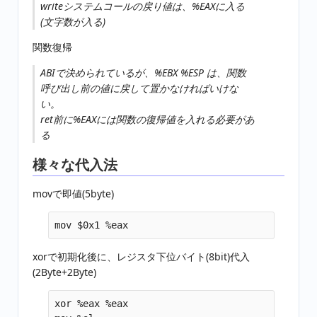
writeシステムコールの戻り値は、%EAXに入る
(文字数が入る)
関数復帰
ABIで決められているが、%EBX %ESP は、関数
呼び出し前の値に戻して置かなければいけな
い。
ret前に%EAXには関数の復帰値を入れる必要があ
る
様々な代入法
movで即値(5byte)
xorで初期化後に、レジスタ下位バイト(8bit)代入
(2Byte+2Byte)
xor %eax %eax
