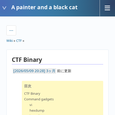
A painter and a black cat
Wiki
»
CTF
»
CTF Binary
3ヶ月
前に更新
目次
CTF Binary
Command gadgets
vi
hexdump