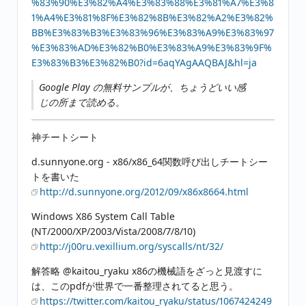
%83%90%E3%82%A4%E3%83%88%E3%81%A7%E3%8
1%A4%E3%81%8F%E3%82%8B%E3%82%A2%E3%82%
BB%E3%83%B3%E3%83%96%E3%83%A9%E3%83%97
%E3%83%AD%E3%82%B0%E3%83%A9%E3%83%9F%
E3%83%B3%E3%82%B0?id=6aqYAgAAQBAJ&hl=ja
Google Play の無料サンプルが、ちょうどいい感
じの所まで読める。
神チートシート
d.sunnyone.org - x86/x86_64関数呼び出しチートシー
トを書いた
http://d.sunnyone.org/2012/09/x86x8664.html
Windows X86 System Call Table
(NT/2000/XP/2003/Vista/2008/7/8/10)
http://j00ru.vexillium.org/syscalls/nt/32/
解答略 @kaitou_ryaku x86の機械語をざっと見渡すに
は、このpdfが世界で一番整理されてると思う。
https://twitter.com/kaitou_ryaku/status/1067424249