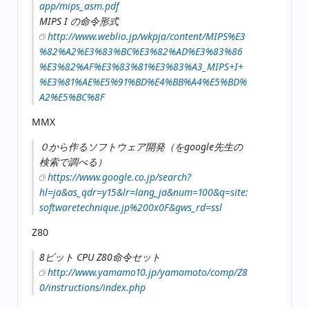
app/mips_asm.pdf
MIPS I の命令形式
http://www.weblio.jp/wkpja/content/MIPS%E3
%82%A2%E3%83%BC%E3%82%AD%E3%83%86
%E3%82%AF%E3%83%81%E3%83%A3_MIPS+I+
%E3%81%AE%E5%91%BD%E4%BB%A4%E5%BD%
A2%E5%BC%8F
MMX
０から作るソフトウェア開発（をgoogle先生の
検索で調べる）
https://www.google.co.jp/search?
hl=ja&as_qdr=y15&lr=lang_ja&num=100&q=site:
softwaretechnique.jp%200x0F&gws_rd=ssl
Z80
8ビット CPU Z80命令セット
http://www.yamamo10.jp/yamamoto/comp/Z8
0/instructions/index.php