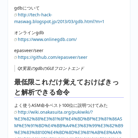
gdbについて
http://tech-hack-
maswag.blogspot.jp/2013/03/gdb.html?m=1
オンラインgdb
https://www.onlinegdb.com/
epasveer/seer
https://github.com/epasveer/seer
Qt実装のgdbのGUIフロントエンド
最低限これだけ覚えておけばきっ
と解析できる命令
よく使うASM命令ベスト100位に説明つけてみた
http://wiki.onakasuita.org/pukiwiki/?
%E3%82%88%E3%81%8F%E4%BD%BF%E3%81%86AS
M%E5%91%BD%E4%BB%A4%E3%83%99%E3%82%B9
%E3%83%88100%E4%BD%8D%E3%81%AB%E8%AA%