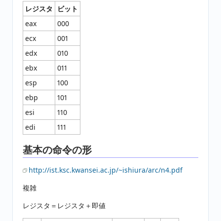
レジスタ
ビット
eax
000
ecx
001
edx
010
ebx
011
esp
100
ebp
101
esi
110
edi
111
基本の命令の形
http://ist.ksc.kwansei.ac.jp/~ishiura/arc/n4.pdf
複雑
レジスタ＝レジスタ＋即値