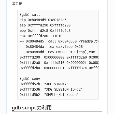
出力例
(gdb) xall

eip 0x80484d5 0x80484d5

esp 0xffffd290 0xffffd290

ebp 0xffffd2c8 0xffffd2c8

eax 0xffffd2a0 -11616

=> 0x80484d5: call 0x8048350 <read@plt>

   0x80484da: lea eax,[ebp-0x28]

   0x80484dd: mov DWORD PTR [esp],eax

0xffffd290: 0x00000000 0xffffd2a0 0x00000032 0x
0xffffd2a0: 0xffffd516 0x0000002f 0x0804a000 0x
0xffffd2b0: 0x00000001 0xffffd374 0xffffd37c 0x
(gdb) xenv

0xffffd52b: "XDG_VTNR=7"

0xffffd536: "XDG_SESSION_ID=c2"

gdb scriptの利用