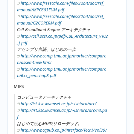
http://www.freescale.com/files/32bit/doc/ref_
manual/MPC603EUM.pdf
http://www.freescale.com/files/32bit/doc/ref_
manual/G2CORERM.pdf
Cell Broadband Engine アーキテクチャ
http://cell.scei.co.jp/pdf/CBE_Architecture_v102
_j.pdf
アセンブリ言語、はじめの一歩
http://www.comp.tmu.ac.jp/morbier/comparc
h/assem1new.html
http://www.comp.tmu.ac.jp/morbier/comparc
h/6xx_pemchap8.pdf
MIPS
コンピュータアーキテクチャ
http://ist.ksc.kwansei.ac.jp/~ishiura/arc/
http://ist.ksc.kwansei.ac.jp/~ishiura/arc/n3.pd
f
はじめて読むMIPS(リローデッド)
http://www.cqpub.co.jp/interface/TechI/Vol39/