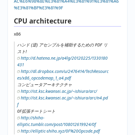
AC%E6%98%8E%E3%81%A4%E3%81%91%E3%81%A6
%E3%81%BF%E3%81%9F
CPU architecture
x86
ハンド (逆) アセンブルを補助するための PDF リ
スト!
http://d.hatena.ne.jp/a4lg/20120225/1330180
431
http://dl.dropbox.com/u/2476414/TechResourc
es/x86_opcodemap_1_a4.pdf
コンピュータアーキテクチャ
http://ist.ksc.kwansei.ac.jp/~ishiura/arc/
http://ist.ksc.kwansei.ac.jp/~ishiura/arc/n4.pd
f
0F拡張チートシート
http://shiho-
elliptic.tumblr.com/post/108012619924/0f
http://elliptic-shiho.xyz/0F%20Opcode.pdf