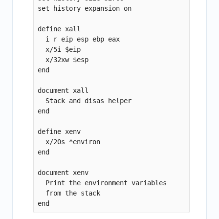
set history expansion on

define xall

  i r eip esp ebp eax

  x/5i $eip

  x/32xw $esp

end

document xall

  Stack and disas helper

end

define xenv

  x/20s *environ

end

document xenv

  Print the environment variables

  from the stack
