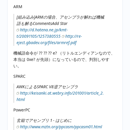
ARM
[組み込み]ARMの場合、アセンブラが解れば機械
語も解るCommentsAdd Star
http://d.hatena.ne.jp/kmt-
t/20091105/1257380555
http://re-
eject.gbadev.org/files/armref.pdf
機械語命令が ?? ?? ?? e? （リトルエンディアンなので、
本当は 0xe? が先頭）になっているので、判別しやす
い。
SPARC
AWKによるSPARC V8逆アセンブラ
http://keisanki.at.webry.info/201001/article_2.
html
PowerPC
玄箱でアセンブリ 1 - はじめに
http://www.mztn.org/ppcasm/ppcasm01.html