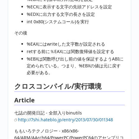
%ECXに表示する文字の先頭アドレスを設定
%EDXに出力する文字の長さを設定
int 0x80(システムコール)を実行
その後
%EAXにはwriteした文字数が設定される
retする前に％EAXには関数復帰値を設定する
%EBXは関数呼び出し前の値を保証するようABIに
定められている。つまり、%EBXの値は元に戻す
必要がある。
クロスコンパイル/実行環境
Article
七誌の開発日記 - 全部入りbinutils
http://7shi.hateblo.jp/entry/2013/07/30/011348
ももいろテクノロジー - x86/x86-
64/ARM/AArch64/PowerPC/PowerPC64のアセンブリコ