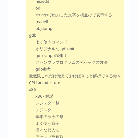
hexedit
od
stringsで出力した文字を横並びで表示する
readelf
objdump
gdb
よく使うコマンド
オリジナルな.gdb.init
gdb scriptの利用
アセンブラプログラムのデバックの方法
gdb参考
最低限これだけ覚えておけばきっと解析できる命令
CPU architecture
x86
x86 - 解説
レジスタ一覧
レジスタ
基本の命令の形
よく使う命令
様々な代入法
アセンブラ短歌