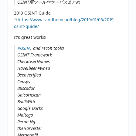
OSINT用ツールやサービスまとめ
2019 OSINT Guide
https://www.randhome.io/blog/2019/01/05/2019-
osint-guide/
It's great works!
#OSINT
and recon tools!
OSINT Framework
CheckUserNames
HaveIbeenPwned
BeenVerified
Censys
Buscador
Unicornscan
BuiltWith
Google Dorks
Maltego
Recon-Ng
theHarvester
Metagoofil