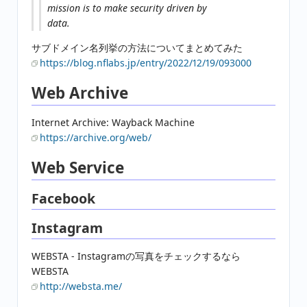
mission is to make security driven by
data.
サブドメイン名列挙の方法についてまとめてみた
https://blog.nflabs.jp/entry/2022/12/19/093000
Web Archive
Internet Archive: Wayback Machine
https://archive.org/web/
Web Service
Facebook
Instagram
WEBSTA - Instagramの写真をチェックするなら
WEBSTA
http://websta.me/