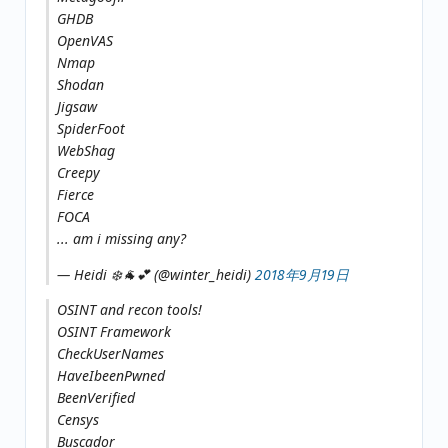
GHDB
OpenVAS
Nmap
Shodan
Jigsaw
SpiderFoot
WebShag
Creepy
Fierce
FOCA
... am i missing any?
— Heidi ❄️🐐💕 (@winter_heidi)
2018年9月19日
OSINT and recon tools!
OSINT Framework
CheckUserNames
HaveIbeenPwned
BeenVerified
Censys
Buscador