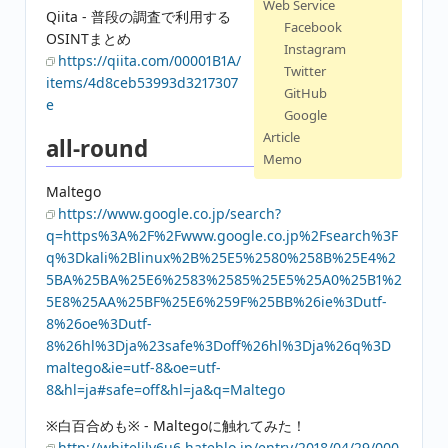
Web Service
Qiita - 普段の調査で利用する
Facebook
OSINTまとめ
Instagram
https://qiita.com/00001B1A/
Twitter
items/4d8ceb53993d3217307
GitHub
e
Google
Article
all-round
Memo
Maltego
https://www.google.co.jp/search?
q=https%3A%2F%2Fwww.google.co.jp%2Fsearch%3F
q%3Dkali%2Blinux%2B%25E5%2580%258B%25E4%2
5BA%25BA%25E6%2583%2585%25E5%25A0%25B1%2
5E8%25AA%25BF%25E6%259F%25BB%26ie%3Dutf-
8%26oe%3Dutf-
8%26hl%3Dja%23safe%3Doff%26hl%3Dja%26q%3D
maltego&ie=utf-8&oe=utf-
8&hl=ja#safe=off&hl=ja&q=Maltego
※白百合めも※ - Maltegoに触れてみた！
http://whitelily6u6.hateblo.jp/entry/2018/04/29/000