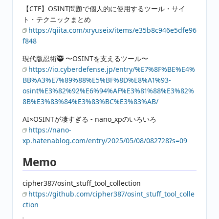
【CTF】OSINT問題で個人的に使用するツール・サイ
ト・テクニックまとめ
https://qiita.com/xryuseix/items/e35b8c946e5dfe96
f848
現代版忍術🥷 〜OSINTを支えるツール〜
https://io.cyberdefense.jp/entry/%E7%8F%BE%E4%
BB%A3%E7%89%88%E5%BF%8D%E8%A1%93-
osint%E3%82%92%E6%94%AF%E3%81%88%E3%82%
8B%E3%83%84%E3%83%BC%E3%83%AB/
AI×OSINTが凄すぎる - nano_xpのいろいろ
https://nano-
xp.hatenablog.com/entry/2025/05/08/082728?s=09
Memo
cipher387/osint_stuff_tool_collection
https://github.com/cipher387/osint_stuff_tool_colle
ction