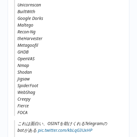
Unicornscan
BuiltWith
Google Dorks
Maltego
Recon-Ng
theHarvester
Metagoofil
GHDB
OpenVAS
Nmap
Shodan
Jigsaw
SpiderFoot
WebShag
Creepy
Fierce
FOCA
これは面白い、OSINTを助けくれるTelegramの
botがある
pic.twitter.com/kbLqG3UxHP