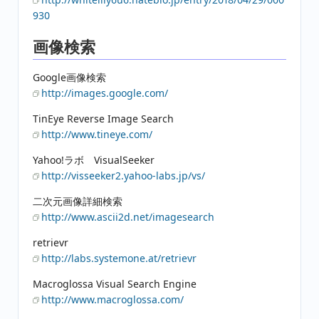
930
画像検索
Google画像検索
http://images.google.com/
TinEye Reverse Image Search
http://www.tineye.com/
Yahoo!ラボ VisualSeeker
http://visseeker2.yahoo-labs.jp/vs/
二次元画像詳細検索
http://www.ascii2d.net/imagesearch
retrievr
http://labs.systemone.at/retrievr
Macroglossa Visual Search Engine
http://www.macroglossa.com/