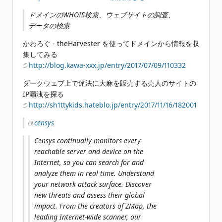
ドメインのWHOIS検索、ウェブサイトの調査、
データの検索
かわろぐ - theHarvester を使ってドメインから情報を収
集してみる
http://blog.kawa-xxx.jp/entry/2017/07/09/110332
ダークウェブ上で違法に大麻を販売する売人のサイトの
IP漏洩を探る
http://sh1ttykids.hateblo.jp/entry/2017/11/16/182001
censys
Censys continually monitors every
reachable server and device on the
Internet, so you can search for and
analyze them in real time. Understand
your network attack surface. Discover
new threats and assess their global
impact. From the creators of ZMap, the
leading Internet-wide scanner, our