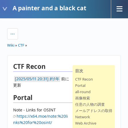
A painter and a black cat
Wiki
»
CTF
»
CTF Recon
目次
約1年
前に
CTF Recon
更新
Portal
all-round
Portal
画像検索
任意の人物の調査
Note - Links for OSINT
メールアドレスの取得
https://x64.moe/note:%20li
Network
nks%20for%20osint/
Web Archive