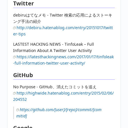
Twitter
debiruはてなメモ - Twitter 検索の応用によるストーキ
ング手法の紹介
http://debiru.hatenablog.com/entry/20151017/twitt
er-tips
LASTEST HACKING NEWS - TinfoLeak – Full
Information About A Twitter User Activity
https://latesthackingnews.com/2017/01/17/tinfoleak
-full-information-twitter-user-activity/
GitHub
No Purpose - GitHub、消えたコミットを追え
http://highwide.hatenablog.com/entry/2015/02/06/
204552
https://github.com/[user]/[repo]/commit/[com
mitid]
Google