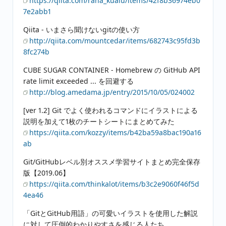
https://qiita.com/rana_kualu/items/42f8b36974eb0
7e2abb1
Qiita - いまさら聞けないgitの使い方
http://qiita.com/mountcedar/items/682743c95fd3b
8fc274b
CUBE SUGAR CONTAINER - Homebrew の GitHub API
rate limit exceeded ... を回避する
http://blog.amedama.jp/entry/2015/10/05/024002
[ver 1.2] Git でよく使われるコマンドにイラストによる
説明を加えて1枚のチートシートにまとめてみた
https://qiita.com/kozzy/items/b42ba59a8bac190a16
ab
Git/GitHubレベル別オススメ学習サイトまとめ完全保存
版【2019.06】
https://qiita.com/thinkalot/items/b3c2e9060f46f5d
4ea46
「GitとGitHub用語」の可愛いイラストを使用した解説
に対して圧倒的わかりやすさを感じる人たち