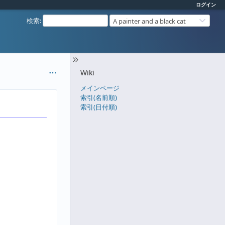
ログイン
検索
:
A painter and a black cat
Wiki
メインページ
索引(名前順)
索引(日付順)