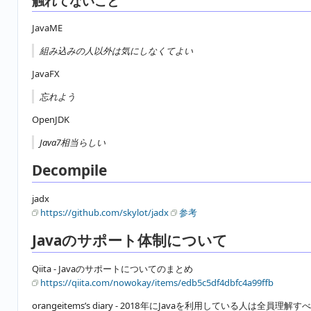
触れてないこと
JavaME
組み込みの人以外は気にしなくてよい
JavaFX
忘れよう
OpenJDK
Java7相当らしい
Decompile
jadx
https://github.com/skylot/jadx
参考
Javaのサポート体制について
Qiita - Javaのサポートについてのまとめ
https://qiita.com/nowokay/items/edb5c5df4dbfc4a99ffb
orangeitems’s diary - 2018年にJavaを利用している人は