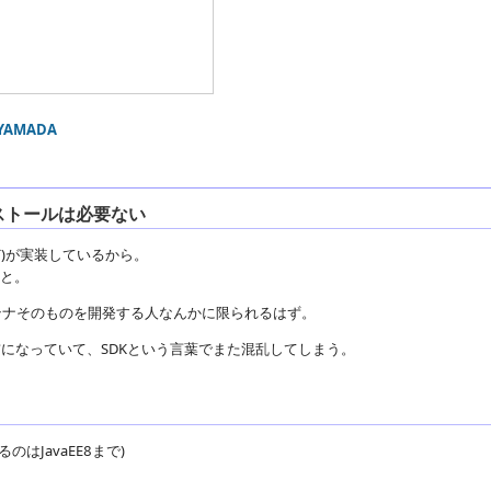
 YAMADA
インストールは必要ない
SSなど)が実装しているから。
こと。
ンテナそのものを開発する人なんかに限られるはず。
いう名前になっていて、SDKという言葉でまた混乱してしまう。
のはJavaEE8まで)