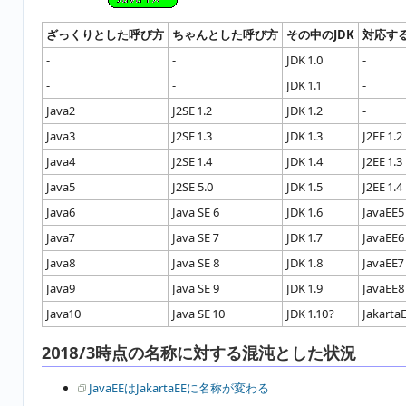
ざっくりとした呼び方
ちゃんとした呼び方
その中のJDK
対応す
-
-
JDK 1.0
-
-
-
JDK 1.1
-
Java2
J2SE 1.2
JDK 1.2
-
Java3
J2SE 1.3
JDK 1.3
J2EE 1.2
Java4
J2SE 1.4
JDK 1.4
J2EE 1.3
Java5
J2SE 5.0
JDK 1.5
J2EE 1.4
Java6
Java SE 6
JDK 1.6
JavaEE5
Java7
Java SE 7
JDK 1.7
JavaEE6
Java8
Java SE 8
JDK 1.8
JavaEE7
Java9
Java SE 9
JDK 1.9
JavaEE8
Java10
Java SE 10
JDK 1.10?
Jakarta
2018/3時点の名称に対する混沌とした状況
JavaEEはJakartaEEに名称が変わる