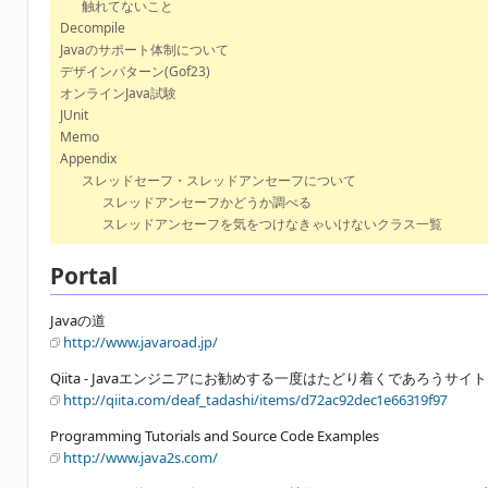
触れてないこと
Decompile
Javaのサポート体制について
デザインパターン(Gof23)
オンラインJava試験
JUnit
Memo
Appendix
スレッドセーフ・スレッドアンセーフについて
スレッドアンセーフかどうか調べる
スレッドアンセーフを気をつけなきゃいけないクラス一覧
Portal
Javaの道
http://www.javaroad.jp/
Qiita - Javaエンジニアにお勧めする一度はたどり着くであろうサイ
http://qiita.com/deaf_tadashi/items/d72ac92dec1e66319f97
Programming Tutorials and Source Code Examples
http://www.java2s.com/