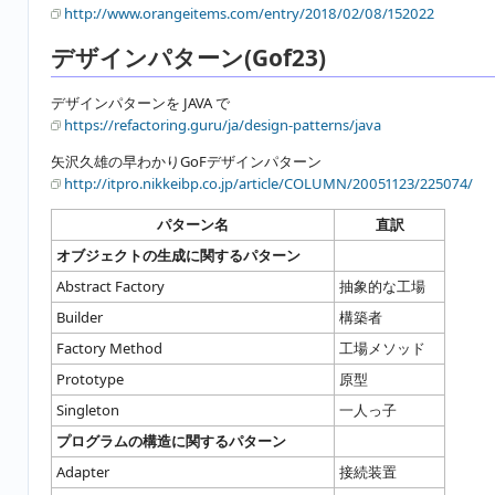
http://www.orangeitems.com/entry/2018/02/08/152022
デザインパターン(Gof23)
デザインパターンを JAVA で
https://refactoring.guru/ja/design-patterns/java
矢沢久雄の早わかりGoFデザインパターン
http://itpro.nikkeibp.co.jp/article/COLUMN/20051123/225074/
パターン名
直訳
オブジェクトの生成に関するパターン
Abstract Factory
抽象的な工場
Builder
構築者
Factory Method
工場メソッド
Prototype
原型
Singleton
一人っ子
プログラムの構造に関するパターン
Adapter
接続装置