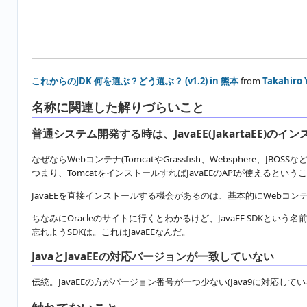
これからのJDK 何を選ぶ？どう選ぶ？ (v1.2) in 熊本
from
Takahiro
名称に関連した解りづらいこと
普通システム開発する時は、JavaEE(JakartaEE)の
なぜならWebコンテナ(TomcatやGrassfish、Websphere、JBO
つまり、TomcatをインストールすればJavaEEのAPIが使えるという
JavaEEを直接インストールする機会があるのは、基本的にWebコ
ちなみにOracleのサイトに行くとわかるけど、JavaEE SDKと
忘れようSDKは。これはJavaEEなんだ。
JavaとJavaEEの対応バージョンが一致していない
伝統。JavaEEの方がバージョン番号が一つ少ない(Java9に対応している