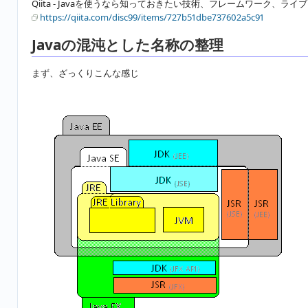
Qiita - Javaを使うなら知っておきたい技術、フレームワーク、ラ
https://qiita.com/disc99/items/727b51dbe737602a5c91
Javaの混沌とした名称の整理
まず、ざっくりこんな感じ