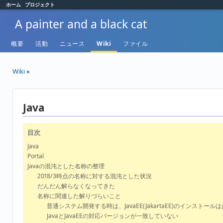
ホーム
プロジェクト
A painter and a black cat
概要
活動
ニュース
Wiki
ファイル
Wiki
»
Java
目次
Java
Portal
Javaの混沌とした名称の整理
2018/3時点の名称に対する混沌とした状況
だんだん解らなくなってきた
名称に関連した解りづらいこと
普通システム開発する時は、JavaEE(JakartaEE)のインストール
JavaとJavaEEの対応バージョンが一致していない