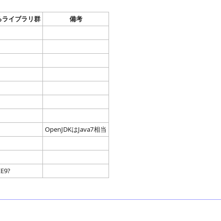
るライブラリ群
備考
OpenJDKはJava7相当
EE9?