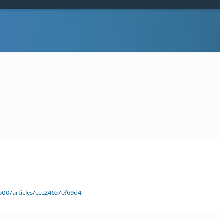
00/articles/ccc24657ef69d4