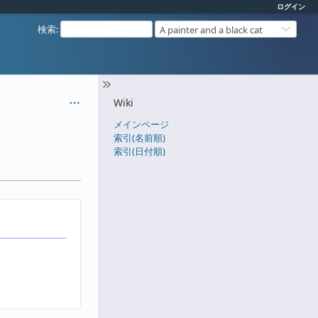
ログイン
検索
:
A painter and a black cat
Wiki
メインページ
索引(名前順)
索引(日付順)