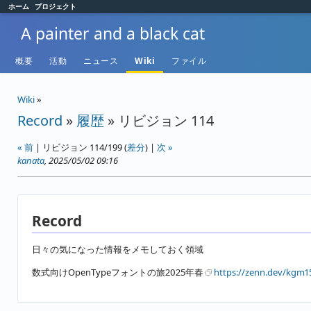
ホーム
プロジェクト
A painter and a black cat
概要
活動
ニュース
Wiki
ファイル
Wiki
»
Record
»
履歴
» リビジョン 114
« 前
| リビジョン 114/199 (
差分
) |
次 »
kanata
, 2025/05/02 09:16
Record
日々の気になった情報をメモしておく領域
数式向けOpenTypeフォントの旅2025年春
https://zenn.dev/kgm15