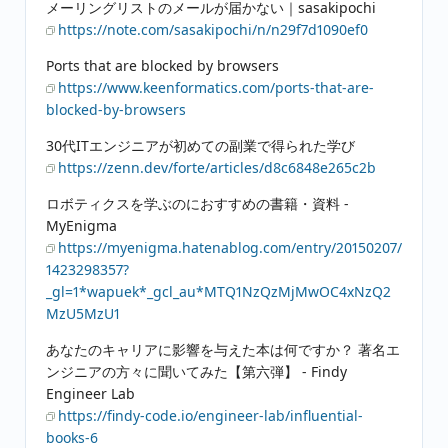
メーリングリストのメールが届かない｜sasakipochi
https://note.com/sasakipochi/n/n29f7d1090ef0
Ports that are blocked by browsers
https://www.keenformatics.com/ports-that-are-
blocked-by-browsers
30代ITエンジニアが初めての副業で得られた学び
https://zenn.dev/forte/articles/d8c6848e265c2b
ロボティクスを学ぶのにおすすめの書籍・資料 -
MyEnigma
https://myenigma.hatenablog.com/entry/20150207/
1423298357?
_gl=1*wapuek*_gcl_au*MTQ1NzQzMjMwOC4xNzQ2
MzU5MzU1
あなたのキャリアに影響を与えた本は何ですか？ 著名エ
ンジニアの方々に聞いてみた【第六弾】 - Findy
Engineer Lab
https://findy-code.io/engineer-lab/influential-
books-6