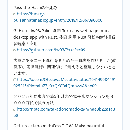
Pass-the-Hashの仕組み
https://binary-
pulsar.hatenablog.jp/entry/2018/12/06/090000
GitHub - tw93/Pake: 🤱🏻 Turn any webpage into a
desktop app with Rust. 🤱🏻 利用 Rust 轻松构建轻量级
多端桌面应用
https://github.com/tw93/Pake?s=09
大量にあるコード進行をまとめた一覧表を作りました(改
良版)。定番進行に関連付けて覚えると整理しやすいと思
います。
https://x.com/OtozawaMezata/status/194149984491
0252154?t=extuZ7jKrrQY8IxIQmbwsA&s=09
２０２５年に東京で築5年以内の40平米マンションを３
０００万代で買う方法
https://note.com/takadonomadoka/n/nae3b22a1a8
b8
GitHub - stan-smith/FossFLOW: Make beautiful