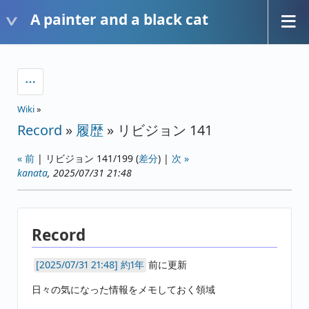
A painter and a black cat
Wiki
»
Record
»
履歴
» リビジョン 141
« 前
| リビジョン 141/199 (
差分
) |
次 »
kanata
, 2025/07/31 21:48
Record
約1年
前に更新
日々の気になった情報をメモしておく領域