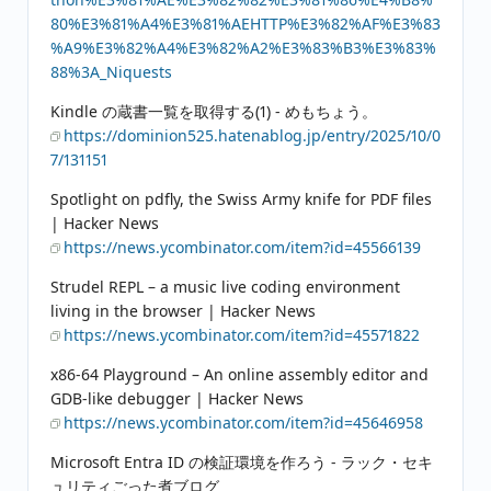
80%E3%81%A4%E3%81%AEHTTP%E3%82%AF%E3%83
%A9%E3%82%A4%E3%82%A2%E3%83%B3%E3%83%
88%3A_Niquests
Kindle の蔵書一覧を取得する(1) - めもちょう。
https://dominion525.hatenablog.jp/entry/2025/10/0
7/131151
Spotlight on pdfly, the Swiss Army knife for PDF files
| Hacker News
https://news.ycombinator.com/item?id=45566139
Strudel REPL – a music live coding environment
living in the browser | Hacker News
https://news.ycombinator.com/item?id=45571822
x86-64 Playground – An online assembly editor and
GDB-like debugger | Hacker News
https://news.ycombinator.com/item?id=45646958
Microsoft Entra ID の検証環境を作ろう - ラック・セキ
ュリティごった煮ブログ