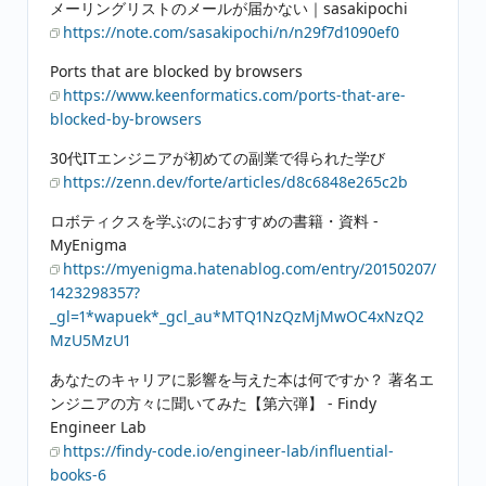
メーリングリストのメールが届かない｜sasakipochi
https://note.com/sasakipochi/n/n29f7d1090ef0
Ports that are blocked by browsers
https://www.keenformatics.com/ports-that-are-
blocked-by-browsers
30代ITエンジニアが初めての副業で得られた学び
https://zenn.dev/forte/articles/d8c6848e265c2b
ロボティクスを学ぶのにおすすめの書籍・資料 -
MyEnigma
https://myenigma.hatenablog.com/entry/20150207/
1423298357?
_gl=1*wapuek*_gcl_au*MTQ1NzQzMjMwOC4xNzQ2
MzU5MzU1
あなたのキャリアに影響を与えた本は何ですか？ 著名エ
ンジニアの方々に聞いてみた【第六弾】 - Findy
Engineer Lab
https://findy-code.io/engineer-lab/influential-
books-6