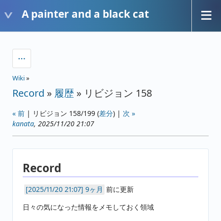
A painter and a black cat
Wiki
»
Record
»
履歴
» リビジョン 158
« 前
| リビジョン 158/199 (
差分
) |
次 »
kanata
, 2025/11/20 21:07
Record
9ヶ月
前に更新
日々の気になった情報をメモしておく領域