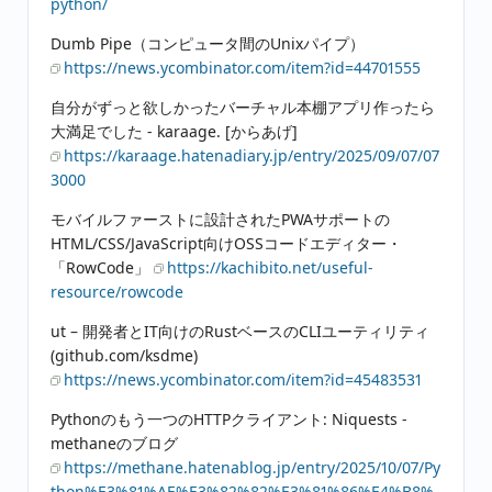
python/
Dumb Pipe（コンピュータ間のUnixパイプ）
https://news.ycombinator.com/item?id=44701555
自分がずっと欲しかったバーチャル本棚アプリ作ったら
大満足でした - karaage. [からあげ]
https://karaage.hatenadiary.jp/entry/2025/09/07/07
3000
モバイルファーストに設計されたPWAサポートの
HTML/CSS/JavaScript向けOSSコードエディター・
「RowCode」
https://kachibito.net/useful-
resource/rowcode
ut – 開発者とIT向けのRustベースのCLIユーティリティ
(github.com/ksdme)
https://news.ycombinator.com/item?id=45483531
Pythonのもう一つのHTTPクライアント: Niquests -
methaneのブログ
https://methane.hatenablog.jp/entry/2025/10/07/Py
thon%E3%81%AE%E3%82%82%E3%81%86%E4%B8%