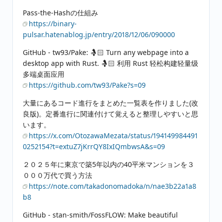
Pass-the-Hashの仕組み
https://binary-
pulsar.hatenablog.jp/entry/2018/12/06/090000
GitHub - tw93/Pake: 🤱🏻 Turn any webpage into a
desktop app with Rust. 🤱🏻 利用 Rust 轻松构建轻量级
多端桌面应用
https://github.com/tw93/Pake?s=09
大量にあるコード進行をまとめた一覧表を作りました(改
良版)。定番進行に関連付けて覚えると整理しやすいと思
います。
https://x.com/OtozawaMezata/status/194149984491
0252154?t=extuZ7jKrrQY8IxIQmbwsA&s=09
２０２５年に東京で築5年以内の40平米マンションを３
０００万代で買う方法
https://note.com/takadonomadoka/n/nae3b22a1a8
b8
GitHub - stan-smith/FossFLOW: Make beautiful