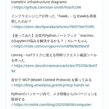
isometric infrastructure diagrams
https://github.com/stan-smith/FossFLOW
インフラエンジニアが作った『hawk』- なぜawkを再発
明したのか？
https://zenn.dev/kyonaka/articles/1905716e1514f0
【使ってみた】次世代Pythonノートブック「marimo」
がJupyterの悩みを解決するかも？｜カレーちゃん
https://note.com/currypurin/n/n6f9b9b05be5f
conreq - curlライクに使える同時リクエスト確認ツール
を作った
https://zenn.dev/shiroemons/articles/1f5370b3bd1f
9d
自分で MCP (Model Context Protocol) を喋ってみる
https://blog.amedama.jp/entry/mcp-hands-on
Pythonのパッケージ内で、メタ情報からのバージョンを
取得する
https://rcmdnk.com/blog/2025/08/08/computer-