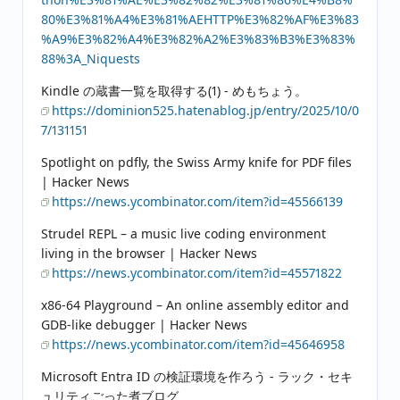
80%E3%81%A4%E3%81%AEHTTP%E3%82%AF%E3%83
%A9%E3%82%A4%E3%82%A2%E3%83%B3%E3%83%
88%3A_Niquests
Kindle の蔵書一覧を取得する(1) - めもちょう。
https://dominion525.hatenablog.jp/entry/2025/10/0
7/131151
Spotlight on pdfly, the Swiss Army knife for PDF files
| Hacker News
https://news.ycombinator.com/item?id=45566139
Strudel REPL – a music live coding environment
living in the browser | Hacker News
https://news.ycombinator.com/item?id=45571822
x86-64 Playground – An online assembly editor and
GDB-like debugger | Hacker News
https://news.ycombinator.com/item?id=45646958
Microsoft Entra ID の検証環境を作ろう - ラック・セキ
ュリティごった煮ブログ