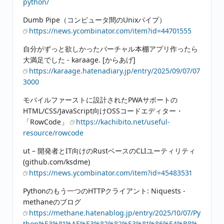
python/
Dumb Pipe（コンピュータ間のUnixパイプ）
https://news.ycombinator.com/item?id=44701555
自分がずっと欲しかったバーチャル本棚アプリ作ったら
大満足でした - karaage. [からあげ]
https://karaage.hatenadiary.jp/entry/2025/09/07/07
3000
モバイルファーストに設計されたPWAサポートの
HTML/CSS/JavaScript向けOSSコードエディター・
「RowCode」
https://kachibito.net/useful-
resource/rowcode
ut – 開発者とIT向けのRustベースのCLIユーティリティ
(github.com/ksdme)
https://news.ycombinator.com/item?id=45483531
Pythonのもう一つのHTTPクライアント: Niquests -
methaneのブログ
https://methane.hatenablog.jp/entry/2025/10/07/Py
thon%E3%81%AE%E3%82%82%E3%81%86%E4%B8%