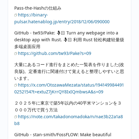
Pass-the-Hashの仕組み
https://binary-
pulsar.hatenablog.jp/entry/2018/12/06/090000
GitHub - tw93/Pake: 🤱🏻 Turn any webpage into a
desktop app with Rust. 🤱🏻 利用 Rust 轻松构建轻量级
多端桌面应用
https://github.com/tw93/Pake?s=09
大量にあるコード進行をまとめた一覧表を作りました(改
良版)。定番進行に関連付けて覚えると整理しやすいと思
います。
https://x.com/OtozawaMezata/status/194149984491
0252154?t=extuZ7jKrrQY8IxIQmbwsA&s=09
２０２５年に東京で築5年以内の40平米マンションを３
０００万代で買う方法
https://note.com/takadonomadoka/n/nae3b22a1a8
b8
GitHub - stan-smith/FossFLOW: Make beautiful