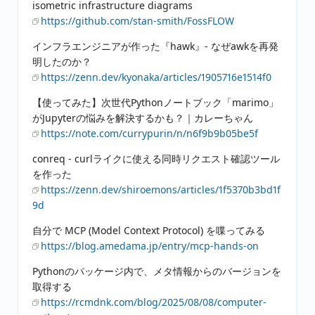
isometric infrastructure diagrams
https://github.com/stan-smith/FossFLOW
インフラエンジニアが作った『hawk』- なぜawkを再発
明したのか？
https://zenn.dev/kyonaka/articles/1905716e1514f0
【使ってみた】次世代Pythonノートブック「marimo」
がJupyterの悩みを解決するかも？｜カレーちゃん
https://note.com/currypurin/n/n6f9b9b05be5f
conreq - curlライクに使える同時リクエスト確認ツール
を作った
https://zenn.dev/shiroemons/articles/1f5370b3bd1f
9d
自分で MCP (Model Context Protocol) を喋ってみる
https://blog.amedama.jp/entry/mcp-hands-on
Pythonのパッケージ内で、メタ情報からのバージョンを
取得する
https://rcmdnk.com/blog/2025/08/08/computer-