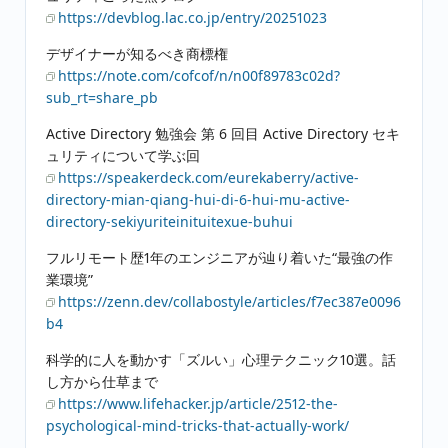
https://devblog.lac.co.jp/entry/20251023
デザイナーが知るべき商標権
https://note.com/cofcof/n/n00f89783c02d?
sub_rt=share_pb
Active Directory 勉強会 第 6 回目 Active Directory セキ
ュリティについて学ぶ回
https://speakerdeck.com/eurekaberry/active-
directory-mian-qiang-hui-di-6-hui-mu-active-
directory-sekiyuriteinituitexue-buhui
フルリモート歴1年のエンジニアが辿り着いた“最強の作
業環境”
https://zenn.dev/collabostyle/articles/f7ec387e0096
b4
科学的に人を動かす「ズルい」心理テクニック10選。話
し方から仕草まで
https://www.lifehacker.jp/article/2512-the-
psychological-mind-tricks-that-actually-work/