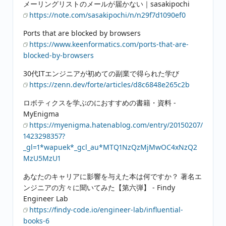
メーリングリストのメールが届かない｜sasakipochi
https://note.com/sasakipochi/n/n29f7d1090ef0
Ports that are blocked by browsers
https://www.keenformatics.com/ports-that-are-
blocked-by-browsers
30代ITエンジニアが初めての副業で得られた学び
https://zenn.dev/forte/articles/d8c6848e265c2b
ロボティクスを学ぶのにおすすめの書籍・資料 -
MyEnigma
https://myenigma.hatenablog.com/entry/20150207/
1423298357?
_gl=1*wapuek*_gcl_au*MTQ1NzQzMjMwOC4xNzQ2
MzU5MzU1
あなたのキャリアに影響を与えた本は何ですか？ 著名エ
ンジニアの方々に聞いてみた【第六弾】 - Findy
Engineer Lab
https://findy-code.io/engineer-lab/influential-
books-6