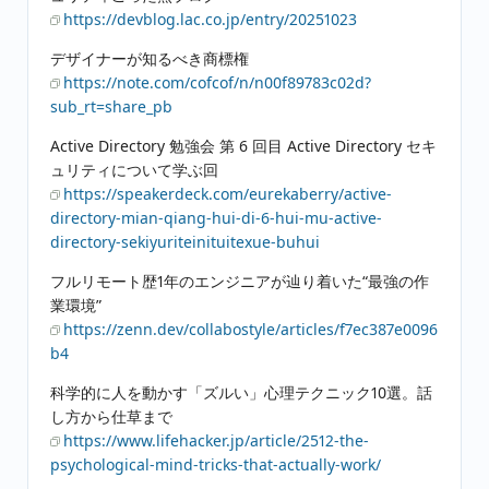
https://devblog.lac.co.jp/entry/20251023
デザイナーが知るべき商標権
https://note.com/cofcof/n/n00f89783c02d?
sub_rt=share_pb
Active Directory 勉強会 第 6 回目 Active Directory セキ
ュリティについて学ぶ回
https://speakerdeck.com/eurekaberry/active-
directory-mian-qiang-hui-di-6-hui-mu-active-
directory-sekiyuriteinituitexue-buhui
フルリモート歴1年のエンジニアが辿り着いた“最強の作
業環境”
https://zenn.dev/collabostyle/articles/f7ec387e0096
b4
科学的に人を動かす「ズルい」心理テクニック10選。話
し方から仕草まで
https://www.lifehacker.jp/article/2512-the-
psychological-mind-tricks-that-actually-work/