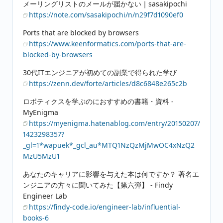
メーリングリストのメールが届かない｜sasakipochi
https://note.com/sasakipochi/n/n29f7d1090ef0
Ports that are blocked by browsers
https://www.keenformatics.com/ports-that-are-
blocked-by-browsers
30代ITエンジニアが初めての副業で得られた学び
https://zenn.dev/forte/articles/d8c6848e265c2b
ロボティクスを学ぶのにおすすめの書籍・資料 -
MyEnigma
https://myenigma.hatenablog.com/entry/20150207/
1423298357?
_gl=1*wapuek*_gcl_au*MTQ1NzQzMjMwOC4xNzQ2
MzU5MzU1
あなたのキャリアに影響を与えた本は何ですか？ 著名エ
ンジニアの方々に聞いてみた【第六弾】 - Findy
Engineer Lab
https://findy-code.io/engineer-lab/influential-
books-6