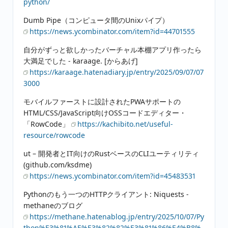
python/
Dumb Pipe（コンピュータ間のUnixパイプ）
https://news.ycombinator.com/item?id=44701555
自分がずっと欲しかったバーチャル本棚アプリ作ったら
大満足でした - karaage. [からあげ]
https://karaage.hatenadiary.jp/entry/2025/09/07/07
3000
モバイルファーストに設計されたPWAサポートの
HTML/CSS/JavaScript向けOSSコードエディター・
「RowCode」
https://kachibito.net/useful-
resource/rowcode
ut – 開発者とIT向けのRustベースのCLIユーティリティ
(github.com/ksdme)
https://news.ycombinator.com/item?id=45483531
Pythonのもう一つのHTTPクライアント: Niquests -
methaneのブログ
https://methane.hatenablog.jp/entry/2025/10/07/Py
thon%E3%81%AE%E3%82%82%E3%81%86%E4%B8%