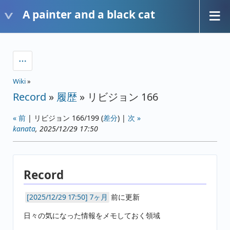
A painter and a black cat
Wiki
»
Record
»
履歴
» リビジョン 166
« 前
| リビジョン 166/199 (
差分
) |
次 »
kanata
, 2025/12/29 17:50
Record
7ヶ月
前に更新
日々の気になった情報をメモしておく領域