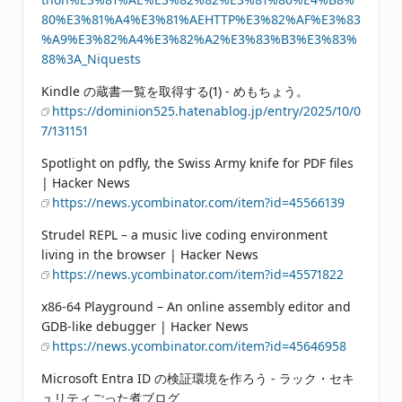
80%E3%81%A4%E3%81%AEHTTP%E3%82%AF%E3%83
%A9%E3%82%A4%E3%82%A2%E3%83%B3%E3%83%
88%3A_Niquests
Kindle の蔵書一覧を取得する(1) - めもちょう。
https://dominion525.hatenablog.jp/entry/2025/10/0
7/131151
Spotlight on pdfly, the Swiss Army knife for PDF files
| Hacker News
https://news.ycombinator.com/item?id=45566139
Strudel REPL – a music live coding environment
living in the browser | Hacker News
https://news.ycombinator.com/item?id=45571822
x86-64 Playground – An online assembly editor and
GDB-like debugger | Hacker News
https://news.ycombinator.com/item?id=45646958
Microsoft Entra ID の検証環境を作ろう - ラック・セキ
ュリティごった煮ブログ