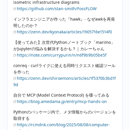
isometric infrastructure diagrams
https://github.com/stan-smith/FossFLOW
インフラエンジニアが作った『hawk』- なぜawkを再発
明したのか？
https://zenn.dev/kyonaka/articles/1905716e1514f0
【使ってみた】次世代Pythonノートブック「marimo」
がJupyterの悩みを解決するかも？｜カレーちゃん
https://note.com/currypurin/n/n6f9b9b05be5f
conreq - curlライクに使える同時リクエスト確認ツール
を作った
https://zenn.dev/shiroemons/articles/1f5370b3bd1f
9d
自分で MCP (Model Context Protocol) を喋ってみる
https://blog.amedama.jp/entry/mcp-hands-on
Pythonのパッケージ内で、メタ情報からのバージョンを
取得する
https://rcmdnk.com/blog/2025/08/08/computer-