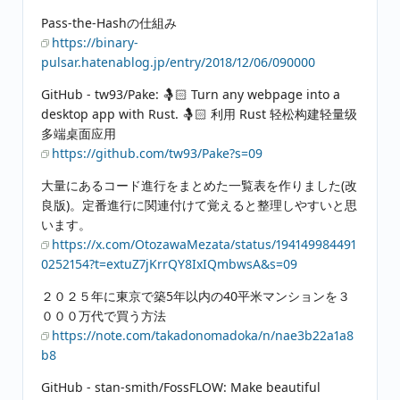
Pass-the-Hashの仕組み
https://binary-
pulsar.hatenablog.jp/entry/2018/12/06/090000
GitHub - tw93/Pake: 🤱🏻 Turn any webpage into a
desktop app with Rust. 🤱🏻 利用 Rust 轻松构建轻量级
多端桌面应用
https://github.com/tw93/Pake?s=09
大量にあるコード進行をまとめた一覧表を作りました(改
良版)。定番進行に関連付けて覚えると整理しやすいと思
います。
https://x.com/OtozawaMezata/status/194149984491
0252154?t=extuZ7jKrrQY8IxIQmbwsA&s=09
２０２５年に東京で築5年以内の40平米マンションを３
０００万代で買う方法
https://note.com/takadonomadoka/n/nae3b22a1a8
b8
GitHub - stan-smith/FossFLOW: Make beautiful