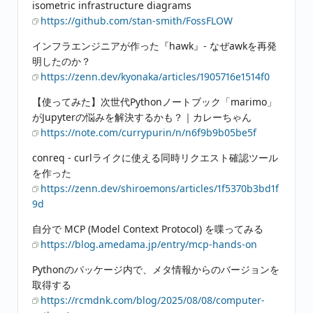
isometric infrastructure diagrams
https://github.com/stan-smith/FossFLOW
インフラエンジニアが作った『hawk』- なぜawkを再発
明したのか？
https://zenn.dev/kyonaka/articles/1905716e1514f0
【使ってみた】次世代Pythonノートブック「marimo」
がJupyterの悩みを解決するかも？｜カレーちゃん
https://note.com/currypurin/n/n6f9b9b05be5f
conreq - curlライクに使える同時リクエスト確認ツール
を作った
https://zenn.dev/shiroemons/articles/1f5370b3bd1f
9d
自分で MCP (Model Context Protocol) を喋ってみる
https://blog.amedama.jp/entry/mcp-hands-on
Pythonのパッケージ内で、メタ情報からのバージョンを
取得する
https://rcmdnk.com/blog/2025/08/08/computer-