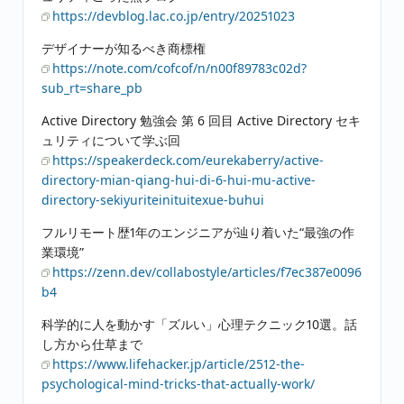
https://devblog.lac.co.jp/entry/20251023
デザイナーが知るべき商標権
https://note.com/cofcof/n/n00f89783c02d?
sub_rt=share_pb
Active Directory 勉強会 第 6 回目 Active Directory セキ
ュリティについて学ぶ回
https://speakerdeck.com/eurekaberry/active-
directory-mian-qiang-hui-di-6-hui-mu-active-
directory-sekiyuriteinituitexue-buhui
フルリモート歴1年のエンジニアが辿り着いた“最強の作
業環境”
https://zenn.dev/collabostyle/articles/f7ec387e0096
b4
科学的に人を動かす「ズルい」心理テクニック10選。話
し方から仕草まで
https://www.lifehacker.jp/article/2512-the-
psychological-mind-tricks-that-actually-work/