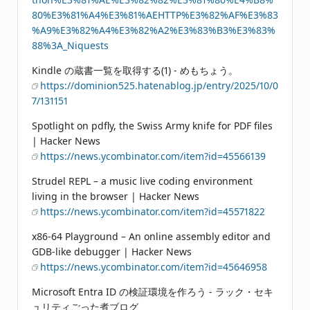
80%E3%81%A4%E3%81%AEHTTP%E3%82%AF%E3%83
%A9%E3%82%A4%E3%82%A2%E3%83%B3%E3%83%
88%3A_Niquests
Kindle の蔵書一覧を取得する(1) - めもちょう。
https://dominion525.hatenablog.jp/entry/2025/10/0
7/131151
Spotlight on pdfly, the Swiss Army knife for PDF files
| Hacker News
https://news.ycombinator.com/item?id=45566139
Strudel REPL – a music live coding environment
living in the browser | Hacker News
https://news.ycombinator.com/item?id=45571822
x86-64 Playground – An online assembly editor and
GDB-like debugger | Hacker News
https://news.ycombinator.com/item?id=45646958
Microsoft Entra ID の検証環境を作ろう - ラック・セキ
ュリティごった煮ブログ