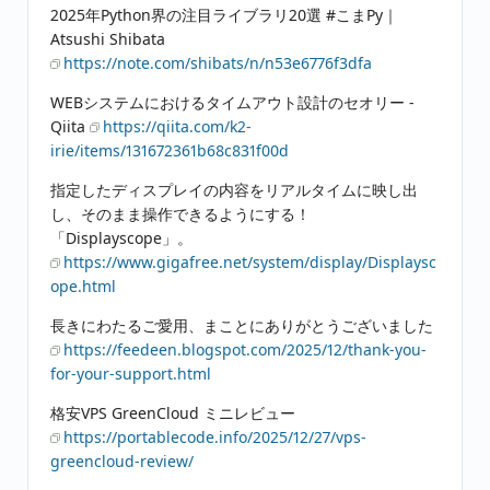
2025年Python界の注目ライブラリ20選 #こまPy｜
Atsushi Shibata
https://note.com/shibats/n/n53e6776f3dfa
WEBシステムにおけるタイムアウト設計のセオリー -
Qiita
https://qiita.com/k2-
irie/items/131672361b68c831f00d
指定したディスプレイの内容をリアルタイムに映し出
し、そのまま操作できるようにする！
「Displayscope」。
https://www.gigafree.net/system/display/Displaysc
ope.html
長きにわたるご愛用、まことにありがとうございました
https://feedeen.blogspot.com/2025/12/thank-you-
for-your-support.html
格安VPS GreenCloud ミニレビュー
https://portablecode.info/2025/12/27/vps-
greencloud-review/