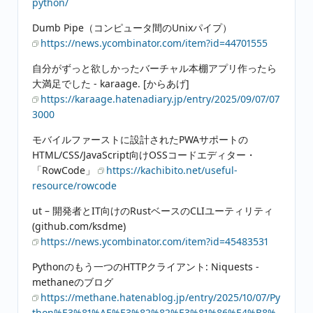
python/
Dumb Pipe（コンピュータ間のUnixパイプ）
https://news.ycombinator.com/item?id=44701555
自分がずっと欲しかったバーチャル本棚アプリ作ったら
大満足でした - karaage. [からあげ]
https://karaage.hatenadiary.jp/entry/2025/09/07/07
3000
モバイルファーストに設計されたPWAサポートの
HTML/CSS/JavaScript向けOSSコードエディター・
「RowCode」
https://kachibito.net/useful-
resource/rowcode
ut – 開発者とIT向けのRustベースのCLIユーティリティ
(github.com/ksdme)
https://news.ycombinator.com/item?id=45483531
Pythonのもう一つのHTTPクライアント: Niquests -
methaneのブログ
https://methane.hatenablog.jp/entry/2025/10/07/Py
thon%E3%81%AE%E3%82%82%E3%81%86%E4%B8%