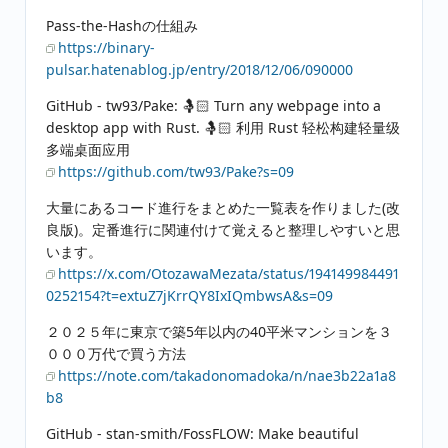
Pass-the-Hashの仕組み
https://binary-
pulsar.hatenablog.jp/entry/2018/12/06/090000
GitHub - tw93/Pake: 🤱🏻 Turn any webpage into a
desktop app with Rust. 🤱🏻 利用 Rust 轻松构建轻量级
多端桌面应用
https://github.com/tw93/Pake?s=09
大量にあるコード進行をまとめた一覧表を作りました(改
良版)。定番進行に関連付けて覚えると整理しやすいと思
います。
https://x.com/OtozawaMezata/status/194149984491
0252154?t=extuZ7jKrrQY8IxIQmbwsA&s=09
２０２５年に東京で築5年以内の40平米マンションを３
０００万代で買う方法
https://note.com/takadonomadoka/n/nae3b22a1a8
b8
GitHub - stan-smith/FossFLOW: Make beautiful