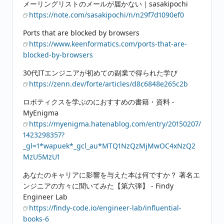
メーリングリストのメールが届かない｜sasakipochi
https://note.com/sasakipochi/n/n29f7d1090ef0
Ports that are blocked by browsers
https://www.keenformatics.com/ports-that-are-
blocked-by-browsers
30代ITエンジニアが初めての副業で得られた学び
https://zenn.dev/forte/articles/d8c6848e265c2b
ロボティクスを学ぶのにおすすめの書籍・資料 -
MyEnigma
https://myenigma.hatenablog.com/entry/20150207/
1423298357?
_gl=1*wapuek*_gcl_au*MTQ1NzQzMjMwOC4xNzQ2
MzU5MzU1
あなたのキャリアに影響を与えた本は何ですか？ 著名エ
ンジニアの方々に聞いてみた【第六弾】 - Findy
Engineer Lab
https://findy-code.io/engineer-lab/influential-
books-6