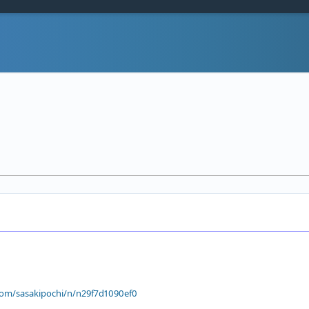
com/sasakipochi/n/n29f7d1090ef0