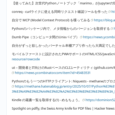
【使ってみた】次世代Pythonノートブック「marimo」がJupyt
conreq - curlライクに使える同時リクエスト確認ツールを作った
ht
自分で MCP (Model Context Protocol) を喋ってみる
https://blog
Pythonのパッケージ内で、メタ情報からのバージョンを取得する
Dumb Pipe（コンピュータ間のUnixパイプ）
https://news.ycomb
自分がずっと欲しかったバーチャル本棚アプリ作ったら大満足でした - kar
モバイルファーストに設計されたPWAサポートのHTML/CSS/JavaScr
resource/rowcode
ut – 開発者とIT向けのRustベースのCLIユーティリティ (github.com/k
https://news.ycombinator.com/item?id=45483531
Pythonのもう一つのHTTPクライアント: Niquests - methaneのブロ
https://methane.hatenablog.jp/entry/2025/10/07/Pyth
3%83%A9%E3%82%A4%E3%82%A2%E3%83%B3%E3%83%88%3A_N
Kindle の蔵書一覧を取得する(1) - めもちょう。
https://dominion52
Spotlight on pdfly, the Swiss Army knife for PDF files | Hacker New