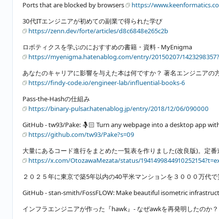
Ports that are blocked by browsers
https://www.keenformatics.co
30代ITエンジニアが初めての副業で得られた学び
https://zenn.dev/forte/articles/d8c6848e265c2b
ロボティクスを学ぶのにおすすめの書籍・資料 - MyEnigma
https://myenigma.hatenablog.com/entry/20150207/1423298
あなたのキャリアに影響を与えた本は何ですか？ 著名エンジニアの方々に聞いてみ
https://findy-code.io/engineer-lab/influential-books-6
Pass-the-Hashの仕組み
https://binary-pulsar.hatenablog.jp/entry/2018/12/06/090000
GitHub - tw93/Pake: 🤱🏻 Turn any webpage into a desktop
https://github.com/tw93/Pake?s=09
大量にあるコード進行をまとめた一覧表を作りました(改良版)。定
https://x.com/OtozawaMezata/status/1941499844910252154?t=
２０２５年に東京で築5年以内の40平米マンションを３０００万代
GitHub - stan-smith/FossFLOW: Make beautiful isometric infrastru
インフラエンジニアが作った『hawk』- なぜawkを再発明したのか