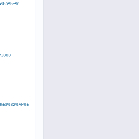
9b9b05be5f
073000
TP%E3%82%AF%E