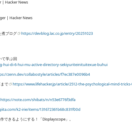
er | Hacker News
gger | Hacker News
ごった煮ブログ
https://devblog.lac.co.jp/entry/20251023
ィについて学ぶ回
hui-di-6-hui-mu-active-directory-sekiyuriteinituitexue-buhui
ps://zenn.dev/collabostyle/articles/f7ec387e0096b4
草まで
https://www.lifehacker.jp/article/2512-the-psychological-mind-tricks-
https://note.com/shibats/n/n53e6776f3dfa
/qiita.com/k2-irie/items/131672361b68c831f00d
るようにする！「Displayscope」。