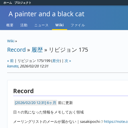
ホーム
プロジェクト
A painter and a black cat
概要
活動
ニュース
Wiki
ファイル
Wiki
»
Record
»
履歴
» リビジョン 175
« 前
| リビジョン 175/199 (
差分
) |
次 »
kanata
, 2026/02/20 12:31
Record
6ヶ月
前に更新
日々の気になった情報をメモしておく領域
メーリングリストのメールが届かない｜sasakipochi
https://note.