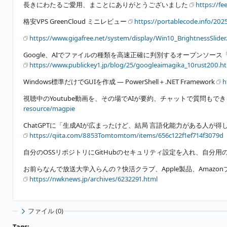
長きにわたるご愛用、まことにありがとうございました
https://f
格安VPS GreenCloud ミニレビュー
https://portablecode.info/202
https://www.gigafree.net/system/display/Win10_BrightnessSlider
Google、AIでファイルの種類を高速正確に判別するオープンソース「M
https://www.publickey1.jp/blog/25/googleaimagika_10rust200.h
Windows標準だけでGUIを作成 ― PowerShell＋.NET Framework
h
視聴中のYoutube動画を、その場でAIが要約、チャットで質問もで
resource/magpie
ChatGPTに「生成AIが広まったけど、結局 言語化能力がある人が得し
https://qiita.com/8853Tomtomtom/items/656c122f1ef714f3079d
自分のOSSリポジトリにGitHubのセキュリティ設定を入れ、自分用の手順書を作
お前らなんで放送大学入らんの？快活クラブ、Apple製品、Amazonプラ
https://nwknews.jp/archives/6232291.html
ファイル (0)
Tags: