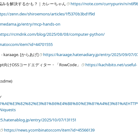
erの悩みを解決するかも？｜カレーちゃん
https://note.com/currypurin/n/n6f
tps://zenn.dev/shiroemons/articles/1f5370b3bd1f9d
.amedama.jp/entry/mcp-hands-on
https://rcmdnk.com/blog/2025/08/08/computer-python/
inator.com/item?id=44701555
aage. [からあげ]
https://karaage.hatenadiary.jp/entry/2025/09/07/
ipt向けOSSコードエディター・「RowCode」
https://kachibito.net/useful-
sdme)
グ
on%E3%81%AE%E3%82%82%E3%81%86%E4%B8%80%E3%81%A4%E3%81%AEHT
iquests
5.hatenablog.jp/entry/2025/10/07/131151
s
https://news.ycombinator.com/item?id=45566139