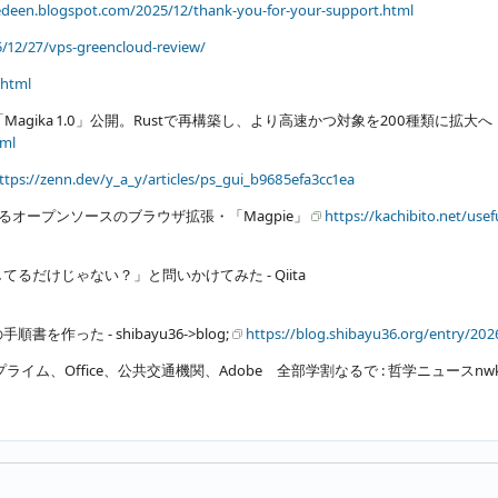
eedeen.blogspot.com/2025/12/thank-you-for-your-support.html
5/12/27/vps-greencloud-review/
.html
agika 1.0」公開。Rustで再構築し、より高速かつ対象を200種類に拡大へ
tml
ttps://zenn.dev/y_a_y/articles/ps_gui_b9685efa3cc1ea
きるオープンソースのブラウザ拡張・「Magpie」
https://kachibito.net/usef
てるだけじゃない？」と問いかけてみた - Qiita
った - shibayu36->blog;
https://blog.shibayu36.org/entry/20
イム、Office、公共交通機関、Adobe 全部学割なるで : 哲学ニュースnw