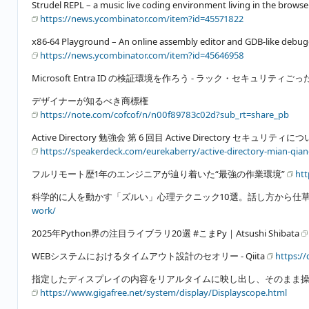
Strudel REPL – a music live coding environment living in the brows
https://news.ycombinator.com/item?id=45571822
x86-64 Playground – An online assembly editor and GDB-like debu
https://news.ycombinator.com/item?id=45646958
Microsoft Entra ID の検証環境を作ろう - ラック・セキュリティ
デザイナーが知るべき商標権
https://note.com/cofcof/n/n00f89783c02d?sub_rt=share_pb
Active Directory 勉強会 第 6 回目 Active Directory セキュリテ
https://speakerdeck.com/eurekaberry/active-directory-mian-qiang-
フルリモート歴1年のエンジニアが辿り着いた“最強の作業環境”
htt
科学的に人を動かす「ズルい」心理テクニック10選。話し方から仕
work/
2025年Python界の注目ライブラリ20選 #こまPy｜Atsushi Shibata
WEBシステムにおけるタイムアウト設計のセオリー - Qiita
https:/
指定したディスプレイの内容をリアルタイムに映し出し、そのまま操作でき
https://www.gigafree.net/system/display/Displayscope.html