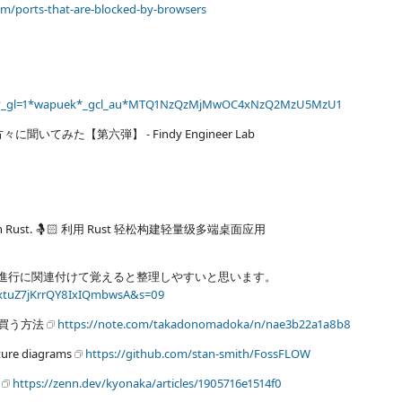
m/ports-that-are-blocked-by-browsers
357?_gl=1*wapuek*_gcl_au*MTQ1NzQzMjMwOC4xNzQ2MzU5MzU1
た【第六弾】 - Findy Engineer Lab
 app with Rust. 🤱🏻 利用 Rust 轻松构建轻量级多端桌面应用
番進行に関連付けて覚えると整理しやすいと思います。
extuZ7jKrrQY8IxIQmbwsA&s=09
で買う方法
https://note.com/takadonomadoka/n/nae3b22a1a8b8
cture diagrams
https://github.com/stan-smith/FossFLOW
？
https://zenn.dev/kyonaka/articles/1905716e1514f0