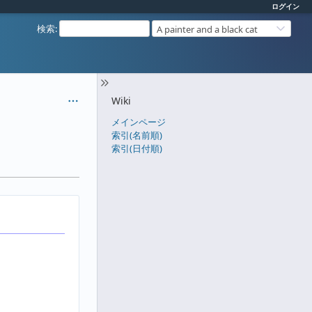
ログイン
検索
:
A painter and a black cat
Wiki
メインページ
索引(名前順)
索引(日付順)