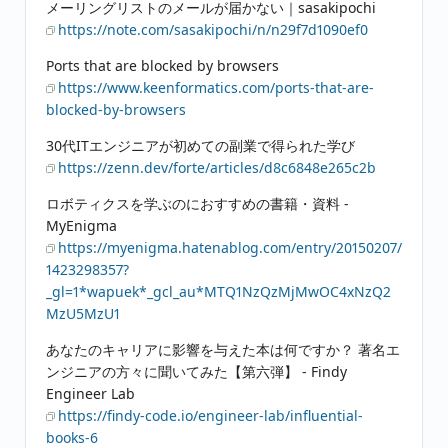
メーリングリストのメールが届かない｜sasakipochi
https://note.com/sasakipochi/n/n29f7d1090ef0
Ports that are blocked by browsers
https://www.keenformatics.com/ports-that-are-
blocked-by-browsers
30代ITエンジニアが初めての副業で得られた学び
https://zenn.dev/forte/articles/d8c6848e265c2b
ロボティクスを学ぶのにおすすめの書籍・資料 -
MyEnigma
https://myenigma.hatenablog.com/entry/20150207/
1423298357?
_gl=1*wapuek*_gcl_au*MTQ1NzQzMjMwOC4xNzQ2
MzU5MzU1
あなたのキャリアに影響を与えた本は何ですか？ 著名エ
ンジニアの方々に聞いてみた【第六弾】 - Findy
Engineer Lab
https://findy-code.io/engineer-lab/influential-
books-6