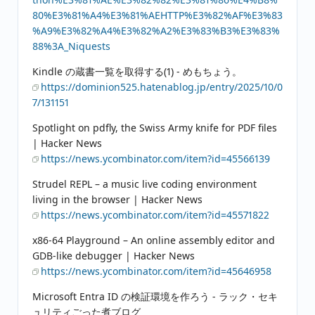
80%E3%81%A4%E3%81%AEHTTP%E3%82%AF%E3%83
%A9%E3%82%A4%E3%82%A2%E3%83%B3%E3%83%
88%3A_Niquests
Kindle の蔵書一覧を取得する(1) - めもちょう。
https://dominion525.hatenablog.jp/entry/2025/10/0
7/131151
Spotlight on pdfly, the Swiss Army knife for PDF files
| Hacker News
https://news.ycombinator.com/item?id=45566139
Strudel REPL – a music live coding environment
living in the browser | Hacker News
https://news.ycombinator.com/item?id=45571822
x86-64 Playground – An online assembly editor and
GDB-like debugger | Hacker News
https://news.ycombinator.com/item?id=45646958
Microsoft Entra ID の検証環境を作ろう - ラック・セキ
ュリティごった煮ブログ