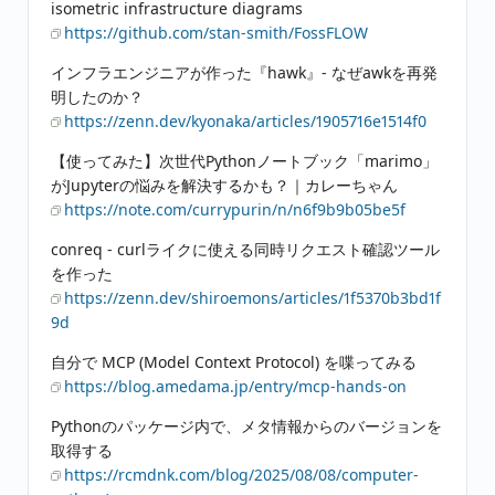
isometric infrastructure diagrams
https://github.com/stan-smith/FossFLOW
インフラエンジニアが作った『hawk』- なぜawkを再発
明したのか？
https://zenn.dev/kyonaka/articles/1905716e1514f0
【使ってみた】次世代Pythonノートブック「marimo」
がJupyterの悩みを解決するかも？｜カレーちゃん
https://note.com/currypurin/n/n6f9b9b05be5f
conreq - curlライクに使える同時リクエスト確認ツール
を作った
https://zenn.dev/shiroemons/articles/1f5370b3bd1f
9d
自分で MCP (Model Context Protocol) を喋ってみる
https://blog.amedama.jp/entry/mcp-hands-on
Pythonのパッケージ内で、メタ情報からのバージョンを
取得する
https://rcmdnk.com/blog/2025/08/08/computer-