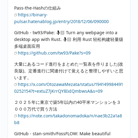
Pass-the-Hashの仕組み
https://binary-
pulsar.hatenablog.jp/entry/2018/12/06/090000
GitHub - tw93/Pake: 🤱🏻 Turn any webpage into a
desktop app with Rust. 🤱🏻 利用 Rust 轻松构建轻量级
多端桌面应用
https://github.com/tw93/Pake?s=09
大量にあるコード進行をまとめた一覧表を作りました(改
良版)。定番進行に関連付けて覚えると整理しやすいと思
います。
https://x.com/OtozawaMezata/status/194149984491
0252154?t=extuZ7jKrrQY8IxIQmbwsA&s=09
２０２５年に東京で築5年以内の40平米マンションを３
０００万代で買う方法
https://note.com/takadonomadoka/n/nae3b22a1a8
b8
GitHub - stan-smith/FossFLOW: Make beautiful