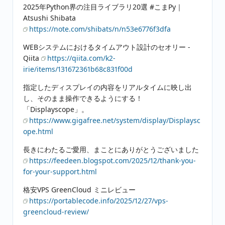
2025年Python界の注目ライブラリ20選 #こまPy｜
Atsushi Shibata
https://note.com/shibats/n/n53e6776f3dfa
WEBシステムにおけるタイムアウト設計のセオリー -
Qiita
https://qiita.com/k2-
irie/items/131672361b68c831f00d
指定したディスプレイの内容をリアルタイムに映し出
し、そのまま操作できるようにする！
「Displayscope」。
https://www.gigafree.net/system/display/Displaysc
ope.html
長きにわたるご愛用、まことにありがとうございました
https://feedeen.blogspot.com/2025/12/thank-you-
for-your-support.html
格安VPS GreenCloud ミニレビュー
https://portablecode.info/2025/12/27/vps-
greencloud-review/