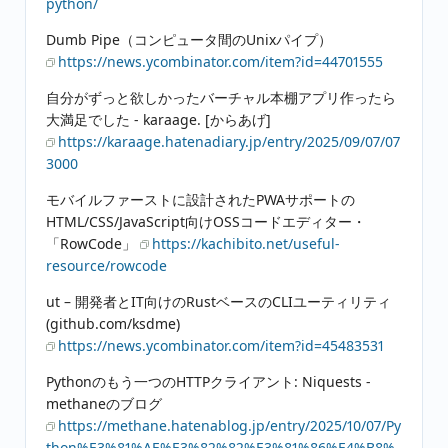
python/
Dumb Pipe（コンピュータ間のUnixパイプ）
https://news.ycombinator.com/item?id=44701555
自分がずっと欲しかったバーチャル本棚アプリ作ったら
大満足でした - karaage. [からあげ]
https://karaage.hatenadiary.jp/entry/2025/09/07/07
3000
モバイルファーストに設計されたPWAサポートの
HTML/CSS/JavaScript向けOSSコードエディター・
「RowCode」
https://kachibito.net/useful-
resource/rowcode
ut – 開発者とIT向けのRustベースのCLIユーティリティ
(github.com/ksdme)
https://news.ycombinator.com/item?id=45483531
Pythonのもう一つのHTTPクライアント: Niquests -
methaneのブログ
https://methane.hatenablog.jp/entry/2025/10/07/Py
thon%E3%81%AE%E3%82%82%E3%81%86%E4%B8%