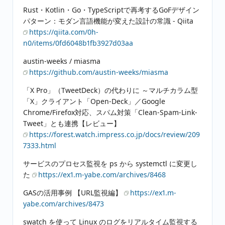
Rust・Kotlin・Go・TypeScriptで再考するGoFデザイン
パターン：モダン言語機能が変えた設計の常識 - Qiita
https://qiita.com/0h-
n0/items/0fd6048b1fb3927d03aa
austin-weeks / miasma
https://github.com/austin-weeks/miasma
「X Pro」（TweetDeck）の代わりに ～マルチカラム型
「X」クライアント「Open-Deck」／Google
Chrome/Firefox対応、スパム対策「Clean-Spam-Link-
Tweet」とも連携【レビュー】
https://forest.watch.impress.co.jp/docs/review/209
7333.html
サービスのプロセス監視を ps から systemctl に変更し
た
https://ex1.m-yabe.com/archives/8468
GASの活用事例 【URL監視編】
https://ex1.m-
yabe.com/archives/8473
swatch を使って Linux のログをリアルタイム監視する