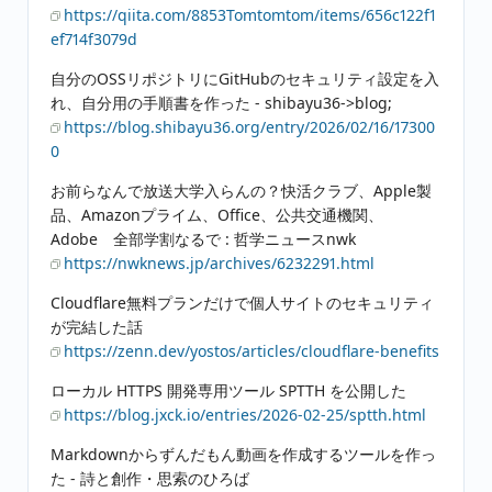
https://qiita.com/8853Tomtomtom/items/656c122f1
ef714f3079d
自分のOSSリポジトリにGitHubのセキュリティ設定を入
れ、自分用の手順書を作った - shibayu36->blog;
https://blog.shibayu36.org/entry/2026/02/16/17300
0
お前らなんで放送大学入らんの？快活クラブ、Apple製
品、Amazonプライム、Office、公共交通機関、
Adobe 全部学割なるで : 哲学ニュースnwk
https://nwknews.jp/archives/6232291.html
Cloudflare無料プランだけで個人サイトのセキュリティ
が完結した話
https://zenn.dev/yostos/articles/cloudflare-benefits
ローカル HTTPS 開発専用ツール SPTTH を公開した
https://blog.jxck.io/entries/2026-02-25/sptth.html
Markdownからずんだもん動画を作成するツールを作っ
た - 詩と創作・思索のひろば