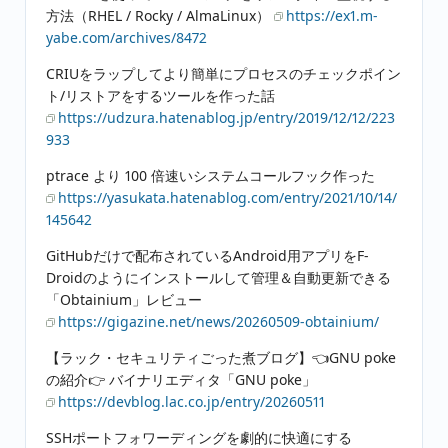
方法（RHEL / Rocky / AlmaLinux）
https://ex1.m-
yabe.com/archives/8472
CRIUをラップしてより簡単にプロセスのチェックポイン
ト/リストアをするツールを作った話
https://udzura.hatenablog.jp/entry/2019/12/12/223
933
ptrace より 100 倍速いシステムコールフック作った
https://yasukata.hatenablog.com/entry/2021/10/14/
145642
GitHubだけで配布されているAndroid用アプリをF-
Droidのようにインストールして管理＆自動更新できる
「Obtainium」レビュー
https://gigazine.net/news/20260509-obtainium/
【ラック・セキュリティごった煮ブログ】👈GNU poke
の紹介👉 バイナリエディタ「GNU poke」
https://devblog.lac.co.jp/entry/20260511
SSHポートフォワーディングを劇的に快適にする