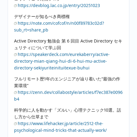
https://devblog.lac.co.jp/entry/20251023
デザイナーが知るべき商標権
https://note.com/cofcof/n/n00f89783c02d?
sub_rt=share_pb
Active Directory 勉強会 第 6 回目 Active Directory セキ
ュリティについて学ぶ回
https://speakerdeck.com/eurekaberry/active-
directory-mian-qiang-hui-di-6-hui-mu-active-
directory-sekiyuriteinituitexue-buhui
フルリモート歴1年のエンジニアが辿り着いた“最強の作
業環境”
https://zenn.dev/collabostyle/articles/f7ec387e0096
b4
科学的に人を動かす「ズルい」心理テクニック10選。話
し方から仕草まで
https://www.lifehacker.jp/article/2512-the-
psychological-mind-tricks-that-actually-work/