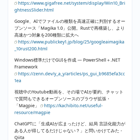
https://www.gigafree.net/system/display/Win10_Bri
ghtnessSlider.html
Google、AIでファイルの種類を高速正確に判別するオー
プンソース「Magika 1.0」公開。Rustで再構築し、より
高速かつ対象を200種類に拡大へ
https://www.publickey1.jp/blog/25/googleaimagika
_10rust200.html
Windows標準だけでGUIを作成 ― PowerShell＋.NET
Framework
https://zenn.dev/y_a_y/articles/ps_gui_b9685efa3cc
1ea
視聴中のYoutube動画を、その場でAIが要約、チャット
で質問もできるオープンソースのブラウザ拡張・
「Magpie」
https://kachibito.net/useful-
resource/magpie
ChatGPTに「生成AIが広まったけど、結局 言語化能力が
ある人が得してるだけじゃない？」と問いかけてみた -
Qiita