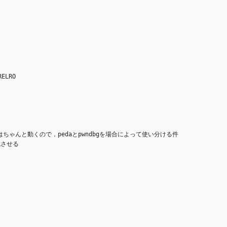
ELRO
はちゃんと動くので，pedaとpwndbgを場合によって使い分ける件
成させる