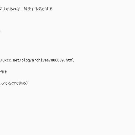
oidアプリがあれば、解決する気がする
ク
net/blog/archives/000089.html
を作る
iに入ってるので諦め)