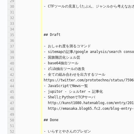
29
- CTFツールの見直し(たぶん、ジャンルから考えなお
30
31
32
33
34
## Draft
35
36
- おしゃれ度を測るコマンド
37
- sitemapの記事/google analysis/search conso
38
- 国旗難読化シェル芸
39
- base64抽出ツール
40
- zlib抽出ツールの改良
41
- 全ての組み合わせを出力するツール
42
https://twitter.com/prototechno/status/7596
43
- JavaScriptでNews一覧
44
- jupitor - シェルter → 記事化
45
- ShellとPythonでTCPサーバ
46
  http://kunst1080.hatenablog.com/entry/20
47
  http://emasaka.blog65.fc2.com/blog-entry
48
49
## Done
50
51
- いらすとやさんのプレゼン
52