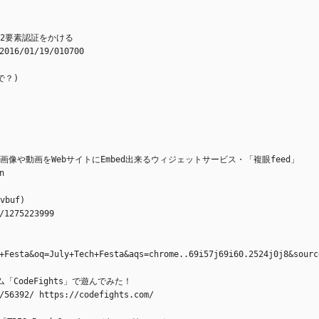
にも2要素認証をかける
2016/01/19/010700
で？)
に投稿した画像や動画をWebサイトにEmbed出来るウィジェットサービス・「複眼feed」
n
buf)
/1275223999
+Festa&oq=July+Tech+Festa&aqs=chrome..69i57j69i60.2524j0j8&sourc
CodeFights」で遊んでみた！
/56392/ https://codefights.com/