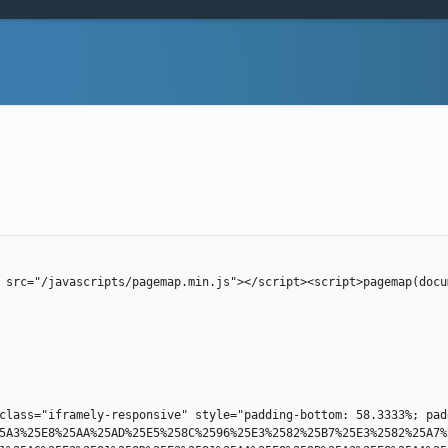
 src="/javascripts/pagemap.min.js"></script><script>pagemap(docu
class="iframely-responsive" style="padding-bottom: 58.3333%; pad
5A3%25E8%25AA%25AD%25E5%258C%2596%25E3%2582%25B7%25E3%2582%25A7%