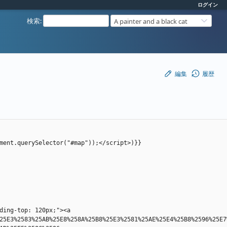
ログイン
検索
:
A painter and a black cat
編集
履歴
ment.querySelector("#map"));</script>)}}
ding-top: 120px;"><a 
25E3%2583%25AB%25E8%258A%25B8%25E3%2581%25AE%25E4%25B8%2596%25E7