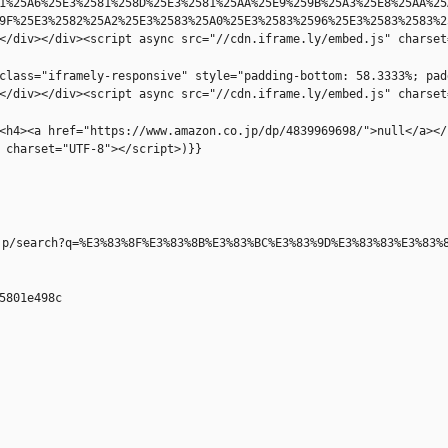
1%25A6%25E3%2581%258D%25E3%2581%25AA%25E9%259B%25A3%25E8%25AA%25
9F%25E3%2582%25A2%25E3%2583%25A0%25E3%2583%2596%25E3%2583%2583%2
</div></div><script async src="//cdn.iframe.ly/embed.js" charset
class="iframely-responsive" style="padding-bottom: 58.3333%; pad
</div></div><script async src="//cdn.iframe.ly/embed.js" charset
<h4><a href="https://www.amazon.co.jp/dp/4839969698/">null</a></
 charset="UTF-8"></script>)}}
5801e498c