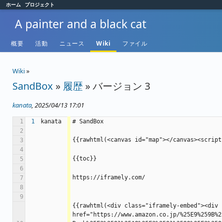
ホーム
プロジェクト
A painter and a black cat
概要
活動
ニュース
Wiki
ファイル
Wiki
»
SandBox
»
履歴
» バージョン 3
kanata
, 2025/04/13 17:01
1
1
kanata
# SandBox
2
{{rawhtml(<canvas id="map"></canvas><script
3
4
{{toc}}
5
6
https://iframely.com/
7
8
9
{{rawhtml(<div class="iframely-embed"><div 
href="https://www.amazon.co.jp/%25E9%259B%2