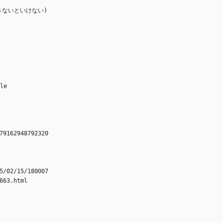
さないといけない)
le
79162948792320
15/02/15/180007
-663.html