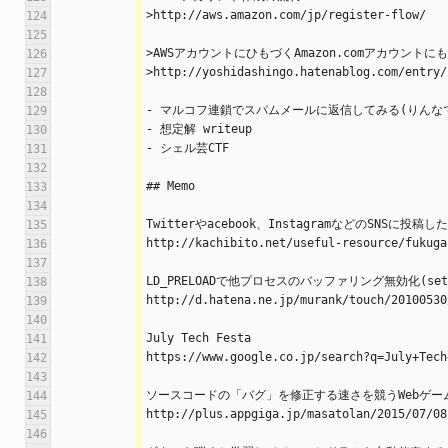
>http://aws.amazon.com/jp/register-flow/
124
125
>AWSアカウントにひもづくAmazon.comアカウント
126
>http://yoshidashingo.hatenablog.com/entry/
127
128
- マルコフ連鎖でスパムメールに返信してみる(りんな
129
- 想定解 writeup
130
- シェル芸CTF
131
132
## Memo
133
134
Twitterやacebook、InstagramなどのSNS
135
http://kachibito.net/useful-resource/fukuga
136
137
LD_PRELOADで他プロセスのバッファリング無効化(setv
138
http://d.hatena.ne.jp/murank/touch/20100530
139
140
July Tech Festa
141
https://www.google.co.jp/search?q=July+Tech
142
143
ソースコードの「バグ」を修正する速さを競うWebゲーム「
144
http://plus.appgiga.jp/masatolan/2015/07/08
145
146