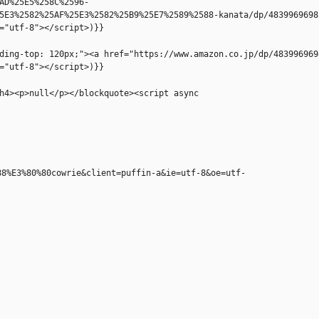
AD%25E5%258C%2596-
5E3%2582%25AF%25E3%2582%25B9%25E7%2589%2588-kanata/dp/4839969698
="utf-8"></script>)}}
ding-top: 120px;"><a href="https://www.amazon.co.jp/dp/483996969
="utf-8"></script>)}}
h4><p>null</p></blockquote><script async 