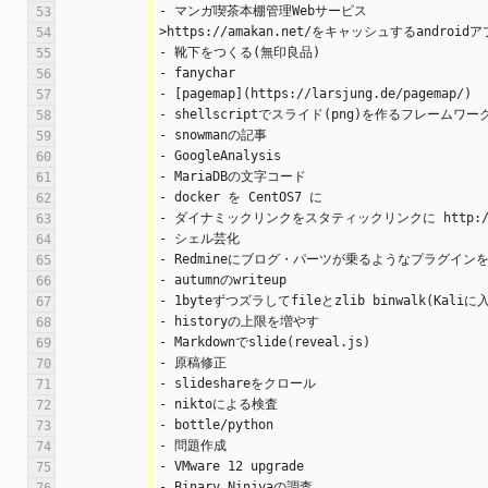
- マンガ喫茶本棚管理Webサービス
53
>https://amakan.net/をキャッシュするandr
54
- 靴下をつくる(無印良品)
55
- fanychar
56
- [pagemap](https://larsjung.de/pagemap/)
57
- shellscriptでスライド(png)を作るフレームワー
58
- snowmanの記事
59
- GoogleAnalysis
60
- MariaDBの文字コード
61
- docker を CentOS7 に
62
- ダイナミックリンクをスタティックリンクに http://0xcc.
63
- シェル芸化
64
- Redmineにブログ・パーツが乗るようなプラグイン
65
- autumnのwriteup
66
- 1byteずつズラしてfileとzlib binwalk(Kal
67
- historyの上限を増やす
68
- Markdownでslide(reveal.js)
69
- 原稿修正
70
- slideshareをクロール
71
- niktoによる検査
72
- bottle/python
73
- 問題作成
74
- VMware 12 upgrade
75
- Binary Ninjyaの調査