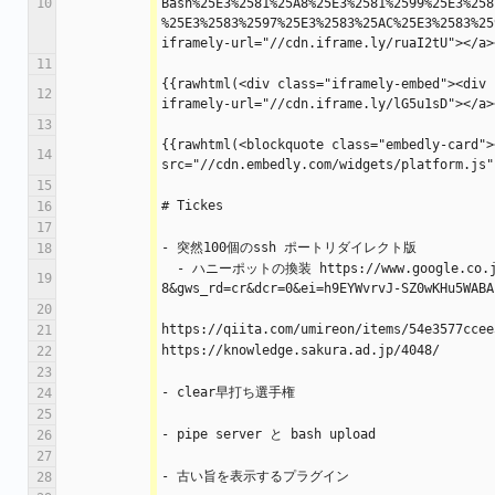
10
Bash%25E3%2581%25A8%25E3%2581%2599%25E3%258
%25E3%2583%2597%25E3%2583%25AC%25E3%2583%25
iframely-url="//cdn.iframe.ly/ruaI2tU"></a>
11
{{rawhtml(<div class="iframely-embed"><div 
12
iframely-url="//cdn.iframe.ly/lG5u1sD"></a>
13
{{rawhtml(<blockquote class="embedly-card">
14
src="//cdn.embedly.com/widgets/platform.js"
15
# Tickes
16
17
- 突然100個のssh ポートリダイレクト版
18
  - ハニーポットの換装 https://www.google.co.jp/search?q=%E3%83%8F%E3%83%8B%E3%83%BC%E3%83%9D%E3%83%83%E3%83%88%E3%80%80cowrie&client=puffin-a&ie=utf-8&oe=utf-
19
8&gws_rd=cr&dcr=0&ei=h9EYWvrvJ-SZ0wKHu5WABA
20
https://qiita.com/umireon/items/54e3577ccee
21
https://knowledge.sakura.ad.jp/4048/
22
23
- clear早打ち選手権
24
25
- pipe server と bash upload
26
27
- 古い旨を表示するプラグイン
28