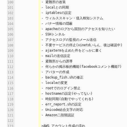
- 避難所の改装
100
- localとの同期
101
- iptablesの設定
102
- ウィルススキャン・侵入検知システム
103
- バナー情報の隠蔽
104
- apacheのログから国別のアクセスを知りたい
105
- SSHトンネル
106
- アクセスログの監視のメール送信
107
- 不要サービスの停止(xinetdいらん、後は確認中)
108
- ajaxtermを止めた件をどっかに書く
109
- mailの送信設定
110
- 避難所からの誘導
111
- 何らかの掲示板的機能(facebookコメント機能?)
112
- アバターの作成
113
- backup_fish.shの修正
114
- localeの変更
115
- rootでのログイン禁止
116
- hostnameの設定(やってない)
117
- 時刻同期(自動でやってくれる)
118
- err_report.shの設定
119
- Unicode結合文字の対応
120
- Amazon二段階認証
121
122
>AWS アカウント作成の流れ
123