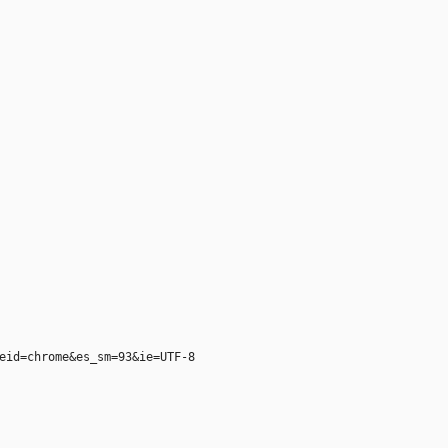
eid=chrome&es_sm=93&ie=UTF-8