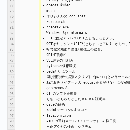
76
- opentsukubai
77
- mosh
78
- オリジナルの.gdb.init
79
- xorsearch
80
- pcapfix.exe
81
- Windows Sysinternals
82
- PLTは固定アドレス(PIEだとちょっとアレ)
83
- GOTはキャッシュ(PIEだとちょっとアレ)　からの、R
84
- 暗号化の勉強＆整理(勉強会の復習)
85
- CRIME脆弱性
86
- SSL通信の仕組み
87
- pythonの仮想環境
88
- pedaといふツール
89
- 同じ開発者の拡張スクリプトでpwndbgというツール
90
- ねこみみタイフーンのregdumpをまがりなりにも完
91
- gdbのcmdの件
92
- CTFのソフトを編集
93
- もちっとちゃんとしたオレオレ証明書
94
- diceの解除
95
- redmineのログのlotate
96
- favicon/icon
97
- AIDEの通知メールのフォーマット → 様子見
98
- 不正アクセス仕返しシステム
99