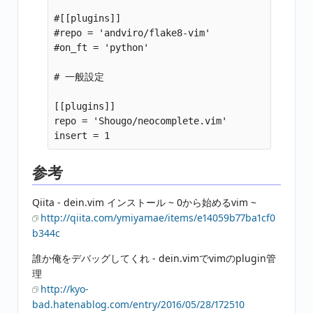
#[[plugins]]

#repo = 'andviro/flake8-vim'

#on_ft = 'python'

# 一般設定

[[plugins]]

repo = 'Shougo/neocomplete.vim'

参考
Qiita - dein.vim インストール ~ 0から始めるvim ~
http://qiita.com/ymiyamae/items/e14059b77ba1cf0
b344c
誰か俺をデバッグしてくれ - dein.vimでvimのplugin管
理
http://kyo-
bad.hatenablog.com/entry/2016/05/28/172510