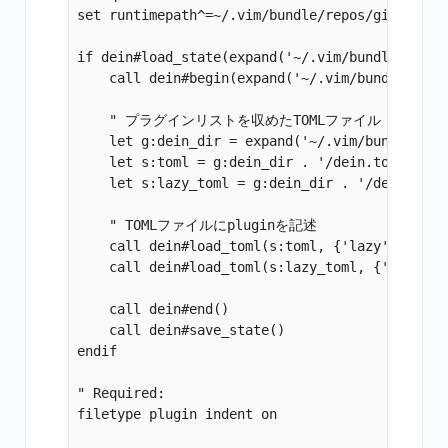
set runtimepath^=~/.vim/bundle/repos/github.com
if dein#load_state(expand('~/.vim/bundle'))

    call dein#begin(expand('~/.vim/bundle'))

    " プラグインリストを収めたTOMLファイル

    let g:dein_dir = expand('~/.vim/bundle')

    let s:toml = g:dein_dir . '/dein.toml'

    let s:lazy_toml = g:dein_dir . '/dein_lazy.
    " TOMLファイルにpluginを記述

    call dein#load_toml(s:toml, {'lazy': 0})

    call dein#load_toml(s:lazy_toml, {'lazy': 1
    call dein#end()

    call dein#save_state()

endif

" Required:

filetype plugin indent on
