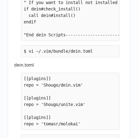
" If you want to install not installed plugins 
if dein#check_install()

  call dein#install()

endif

dein.toml
[[plugins]]

repo = 'Shougo/dein.vim'

[[plugins]]

repo = 'Shougo/unite.vim'

[[plugins]]
