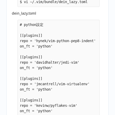
dein_lazy.toml
# python設定

[[plugins]]

repo = 'hynek/vim-python-pep8-indent'

on_ft = 'python'

[[plugins]]

repo = 'davidhalter/jedi-vim'

on_ft = 'python'

[[plugins]]

repo = 'jmcantrell/vim-virtualenv'

on_ft = 'python'

[[plugins]]

repo = 'kevinw/pyflakes-vim'

on_ft = 'python'
