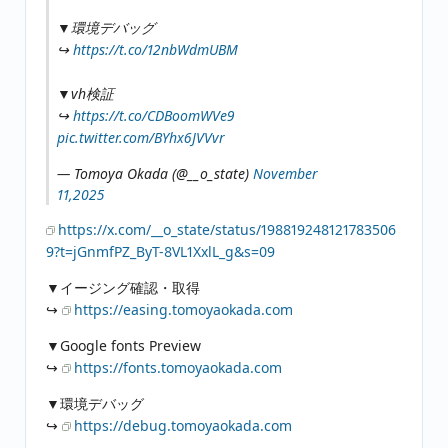
▼環境デバッグ
↪︎
https://t.co/12nbWdmUBM
▼vh検証
↪︎
https://t.co/CDBoomWVe9
pic.twitter.com/BYhx6JVVvr
— Tomoya Okada (@__o_state)
November
11,2025
https://x.com/__o_state/status/198819248121783506
9?t=jGnmfPZ_ByT-8VL1XxlL_g&s=09
▼イージング確認・取得
↪︎
https://easing.tomoyaokada.com
▼Google fonts Preview
↪︎
https://fonts.tomoyaokada.com
▼環境デバッグ
↪︎
https://debug.tomoyaokada.com