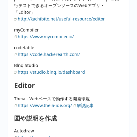
行テストできるオープンソースのWebアプリ・
「Editor」
http://kachibito.net/useful-resource/editor
myCompiler
https://www.mycompiler.io/
codetable
https://code.hackerearth.com/
Blnq Studio
https://studio.blnq.io/dashboard
Editor
Theia - Webベースで動作する開発環境
https://www.theia-ide.org/
解説記事
図や説明を作成
Autodraw