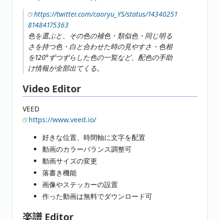
https://twitter.com/caoryu_YS/status/14340251
81484175363
色を選ぶと、その色の補色・類似色・同じ明る
さを持つ色・白と合わせた時の見やすさ・色相
を120°ずつずらした色の一覧など、配色の手助
け情報が全部出てくる。
Video Editor
VEED
https://www.veed.io/
好きな位置、時間軸に文字を配置
動画のカラーバランス調整可
動画サイズの変更
落書き機能
画像やステッカーの設置
作った動画は無料でダウンロード可
楽譜 Editor