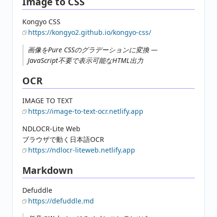
Image to CSS
Kongyo CSS
https://kongyo2.github.io/kongyo-css/
画像をPure CSSのグラデーションに変換 —
JavaScript不要で表示可能なHTML出力
OCR
IMAGE TO TEXT
https://image-to-text-ocr.netlify.app
NDLOCR-Lite Web
ブラウザで動く日本語OCR
https://ndlocr-liteweb.netlify.app
Markdown
Defuddle
https://defuddle.md