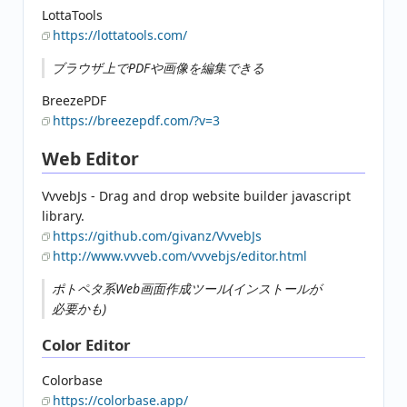
LottaTools
https://lottatools.com/
ブラウザ上でPDFや画像を編集できる
BreezePDF
https://breezepdf.com/?v=3
Web Editor
VvvebJs - Drag and drop website builder javascript
library.
https://github.com/givanz/VvvebJs
http://www.vvveb.com/vvvebjs/editor.html
ポトペタ系Web画面作成ツール(インストールが
必要かも)
Color Editor
Colorbase
https://colorbase.app/