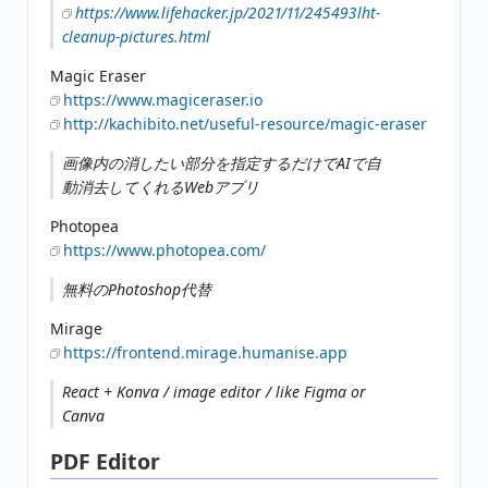
https://www.lifehacker.jp/2021/11/245493lht-
cleanup-pictures.html
Magic Eraser
https://www.magiceraser.io
http://kachibito.net/useful-resource/magic-eraser
画像内の消したい部分を指定するだけでAIで自
動消去してくれるWebアプリ
Photopea
https://www.photopea.com/
無料のPhotoshop代替
Mirage
https://frontend.mirage.humanise.app
React + Konva / image editor / like Figma or
Canva
PDF Editor