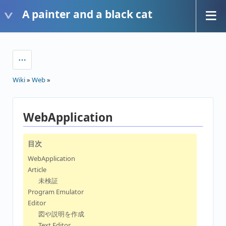
A painter and a black cat
Wiki
»
Web
»
WebApplication
目次
WebApplication
Article
未検証
Program Emulator
Editor
図や説明を作成
Text Editor