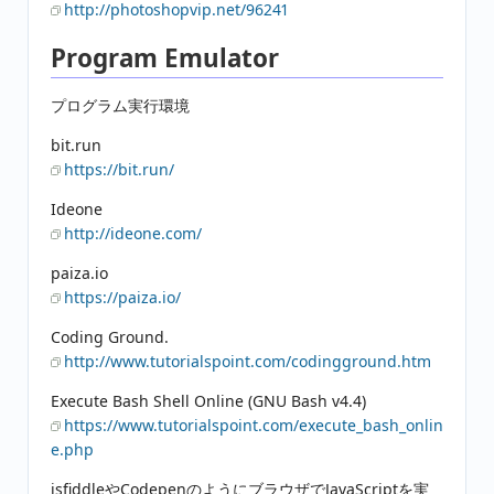
http://photoshopvip.net/96241
Program Emulator
プログラム実行環境
bit.run
https://bit.run/
Ideone
http://ideone.com/
paiza.io
https://paiza.io/
Coding Ground.
http://www.tutorialspoint.com/codingground.htm
Execute Bash Shell Online (GNU Bash v4.4)
https://www.tutorialspoint.com/execute_bash_onlin
e.php
jsfiddleやCodepenのようにブラウザでJavaScriptを実