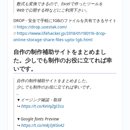
数式も変換できるので、Excelで作ったツールを
Webで公開する時などにご利用下さい。
DROP - 安全で手軽に1GBのファイルを共有できるサイト
https://drop.usestak.com/
https://www.lifehacker.jp/2018/01/180116-drop-
online-storage-share-files-upto-1gb.html
自作の制作補助サイトをまとめまし
た。少しでも制作のお役に立てれば幸
いです。
自作の制作補助サイトをまとめました。
少しでも制作のお役に立てれば幸いです。
..
▼イージング確認・取得
↪︎
https://t.co/KeVqZgI3cu
▼Google fonts Preview
↪︎
https://t.co/m8j3JKGs42