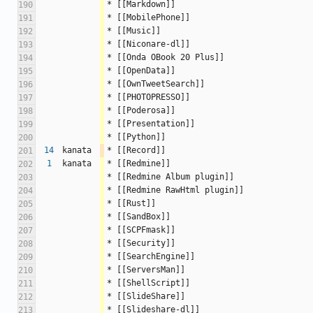
* [[Markdown]]
190
* [[MobilePhone]]
191
* [[Music]]
192
* [[Niconare-dl]]
193
* [[Onda OBook 20 Plus]]
194
* [[OpenData]]
195
* [[OwnTweetSearch]]
196
* [[PHOTOPRESSO]]
197
* [[Poderosa]]
198
* [[Presentation]]
199
* [[Python]]
200
14
kanata
* [[Record]]
201
1
kanata
* [[Redmine]]
202
* [[Redmine Album plugin]]
203
* [[Redmine RawHtml plugin]]
204
* [[Rust]]
205
* [[SandBox]]
206
* [[SCPFmask]]
207
* [[Security]]
208
* [[SearchEngine]]
209
* [[ServersMan]]
210
* [[ShellScript]]
211
* [[SlideShare]]
212
* [[Slideshare-dl]]
213