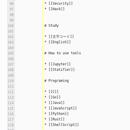
* [[Security]]
96
* [[Hack]]
97
98
99
# Study
100
101
* [[文字コード]]
102
* [[English]]
103
104
# How to use tools
105
106
* [[Jupyter]]
107
* [[Statifier]]
108
109
# Programing
110
111
* [[C]]
112
* [[Go]]
113
* [[Java]]
114
* [[JavaScript]]
115
* [[Python]]
116
* [[Rust]]
117
* [[ShellScript]]
118