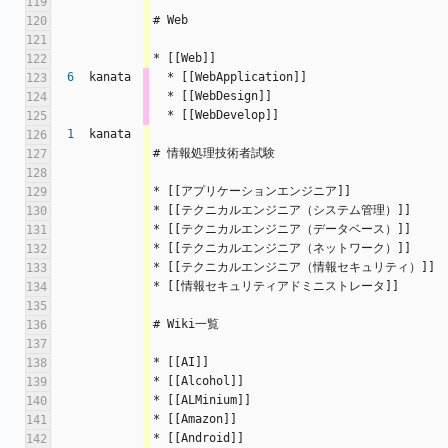
119
# Web
120
121
* [[Web]]
122
6
kanata
  * [[WebApplication]]
123
  * [[WebDesign]]
124
  * [[WebDevelop]]
125
1
kanata
126
# 情報処理技術者試験
127
128
* [[アプリケーションエンジニア]]
129
* [[テクニカルエンジニア（システム管理）]]
130
* [[テクニカルエンジニア（データベース）]]
131
* [[テクニカルエンジニア（ネットワーク）]]
132
* [[テクニカルエンジニア（情報セキュリティ）]]
133
* [[情報セキュリティアドミニストレータ]]
134
135
# Wiki一覧
136
137
* [[AI]]
138
* [[Alcohol]]
139
* [[ALMinium]]
140
* [[Amazon]]
141
* [[Android]]
142