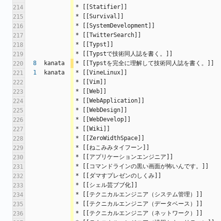
* [[Statifier]]
214
* [[Survival]]
215
* [[SystemDevelopment]]
216
* [[TwitterSearch]]
217
* [[Typst]]
218
* [[Typstで技術同人誌を書く。]]
219
8
kanata
* [[Typstを完全に理解して技術同人誌を書く。]]
220
1
kanata
* [[VineLinux]]
221
* [[Vim]]
222
* [[Web]]
223
* [[WebApplication]]
224
* [[WebDesign]]
225
* [[WebDevelop]]
226
* [[Wiki]]
227
* [[ZeroWidthSpace]]
228
* [[ねこみみタイフーン]]
229
* [[アプリケーションエンジニア]]
230
* [[コマンドラインの黒い画面が怖いんです。]]
231
* [[ダマすプレゼンのしくみ]]
232
* [[シェル芸ブブ化]]
233
* [[テクニカルエンジニア（システム管理）]]
234
* [[テクニカルエンジニア（データベース）]]
235
* [[テクニカルエンジニア（ネットワーク）]]
236