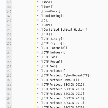
* [[AWS]]
143
* [[Book]]
144
* [[BookMark]]
145
* [[Bouldering]]
146
* [[C]]
147
* [[Car]]
148
* [[Certified Ethical Hacker]]
149
* [[CTF]]
150
* [[CTF Binary]]
151
* [[CTF Crypto]]
152
* [[CTF Forensic]]
153
* [[CTF Network]]
154
* [[CTF Pwn]]
155
* [[CTF Recon]]
156
* [[CTF Web]]
157
* [[CTF Writeup]]
158
* [[CTF Writeup CyberRebeatCTF]]
159
* [[CTF Writeup HamaCTF]]
160
* [[CTF Writeup SECCON 2015]]
161
* [[CTF Writeup SECCON 2016]]
162
* [[CTF Writeup SECCON 2017]]
163
* [[CTF Writeup SECCON 2018]]
164
* [[CTF Writeup SECCON 2019]]
165
* [[CTF Writeup SECCON 2020]]
166