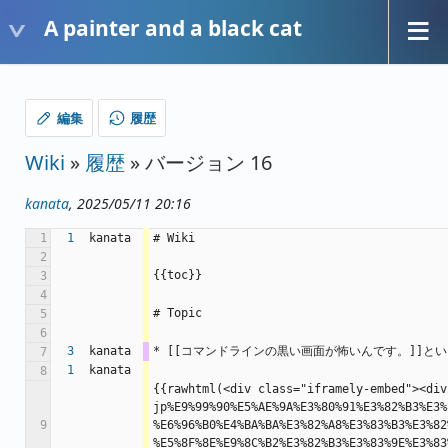
A painter and a black cat
編集
履歴
Wiki
»
履歴
» バージョン 16
kanata
, 2025/05/11 20:16
1
1
kanata
# Wiki
2
{{toc}}
3
4
# Topic
5
6
3
kanata
* [[コマンドラインの黒い画面が怖いんです。]]という
7
1
kanata
8
{{rawhtml(<div class="iframely-embed"><div
jp%E9%99%90%E5%AE%9A%E3%80%91%E3%82%B3%E3%
9
%E6%96%B0%E4%BA%BA%E3%82%A8%E3%83%B3%E3%82
%E5%8F%8E%E9%8C%B2%E3%82%B3%E3%83%9E%E3%83