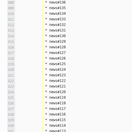
* news#136
308
* news#135
309
* news#134
310
* news#133
311
* news#132
312
* news#131
313
* news#130
314
* news#129
315
* news#128
316
* news#127
317
* news#126
318
* news#125
319
* news#124
320
* news#123
321
* news#122
322
* news#121
323
* news#120
324
* news#119
325
* news#118
326
* news#117
327
* news#116
328
* news#115
329
* news#114
330
* news#113
331