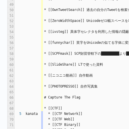
49
* [[OwnTweetSearch]] 過去の自分のTweetを
50
51
* [[ZeroWidthSpace]] Unicodeゼロ幅ス
52
53
* [[ivsteg]] 異体字セレクタを利用した情報の隠
54
55
* [[funnychar]] 英字をUnicodeの似てる字体
56
57
* [[SCPFmask]] SCP財団管轄下の█████████よ
58
59
* [[SlideShare]] LTで使った資料
60
61
* [[ニコニコ動画]] 自作動画
62
63
* [[PHOTOPRESSO]] 自作写真集
64
65
# Capture The Flag
66
67
* [[CTF]]
68
5
kanata
  * [[CTF Network]]
69
  * [[CTF Web]]
70
  * [[CTF Binary]]
71