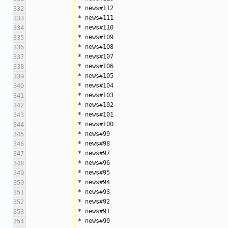
* news#112
332
* news#111
333
* news#110
334
* news#109
335
* news#108
336
* news#107
337
* news#106
338
* news#105
339
* news#104
340
* news#103
341
* news#102
342
* news#101
343
* news#100
344
* news#99
345
* news#98
346
* news#97
347
* news#96
348
* news#95
349
* news#94
350
* news#93
351
* news#92
352
* news#91
353
* news#90
354