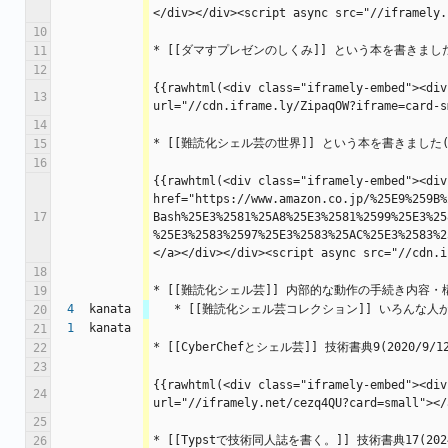
</div></div><script async src="//iframely.
10
* [[ダマすプレゼンのしくみ]] という本を書きました(
11
12
{{rawhtml(<div class="iframely-embed"><div
13
url="//cdn.iframe.ly/ZipaqOW?iframe=card-s
14
* [[難読化シェル芸の世界]] という本を書きました(20
15
16
{{rawhtml(<div class="iframely-embed"><div
href="https://www.amazon.co.jp/%25E9%259B%
17
Bash%25E3%2581%25A8%25E3%2581%2599%25E3%25
%25E3%2583%2597%25E3%2583%25AC%25E3%2583%2
</a></div></div><script async src="//cdn.i
18
* [[難読化シェル芸]] 内部的な動作の手続き内
19
4
kanata
   * [[難読化シェル芸コレクション]] いろ
20
1
kanata
21
* [[CyberChefとシェル芸]] 技術書典9(2020/9/1
22
23
{{rawhtml(<div class="iframely-embed"><div
24
url="//iframely.net/cezq4QU?card=small"></
25
* [[Typstで技術同人誌を書く。]] 技術書典17(2024
26