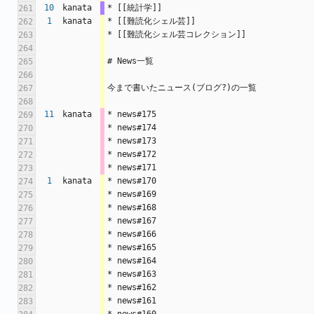
10
kanata
* [[統計学]]
261
1
kanata
* [[難読化シェル芸]]
262
* [[難読化シェル芸コレクション]]
263
264
# News一覧
265
266
今まで書いたニュース(ブログ?)の一覧
267
268
11
kanata
* news#175
269
* news#174
270
* news#173
271
* news#172
272
* news#171
273
1
kanata
* news#170
274
* news#169
275
* news#168
276
* news#167
277
* news#166
278
* news#165
279
* news#164
280
* news#163
281
* news#162
282
* news#161
283