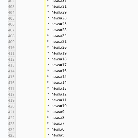
* news#37
402
* news#31
403
* news#29
404
* news#28
405
* news#25
406
* news#23
407
* news#22
408
* news#21
409
* news#20
410
* news#19
411
* news#18
412
* news#17
413
* news#16
414
* news#15
415
* news#14
416
* news#13
417
* news#12
418
* news#11
419
* news#10
420
* news#9
421
* news#8
422
* news#7
423
* news#6
424
* news#5
425