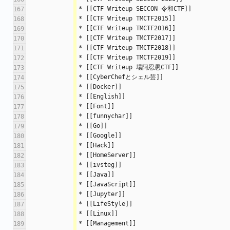
* [[CTF Writeup SECCON 令和CTF]]
167
* [[CTF Writeup TMCTF2015]]
168
* [[CTF Writeup TMCTF2016]]
169
* [[CTF Writeup TMCTF2017]]
170
* [[CTF Writeup TMCTF2018]]
171
* [[CTF Writeup TMCTF2019]]
172
* [[CTF Writeup 場阿忍愚CTF]]
173
* [[CyberChefとシェル芸]]
174
* [[Docker]]
175
* [[English]]
176
* [[Font]]
177
* [[funnychar]]
178
* [[Go]]
179
* [[Google]]
180
* [[Hack]]
181
* [[HomeServer]]
182
* [[ivsteg]]
183
* [[Java]]
184
* [[JavaScript]]
185
* [[Jupyter]]
186
* [[LifeStyle]]
187
* [[Linux]]
188
* [[Management]]
189