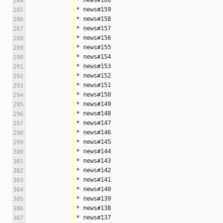
* news#160
284
* news#159
285
* news#158
286
* news#157
287
* news#156
288
* news#155
289
* news#154
290
* news#153
291
* news#152
292
* news#151
293
* news#150
294
* news#149
295
* news#148
296
* news#147
297
* news#146
298
* news#145
299
* news#144
300
* news#143
301
* news#142
302
* news#141
303
* news#140
304
* news#139
305
* news#138
306
* news#137
307