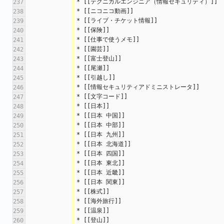
* [[テクニカルエンジニア（情報セキュリティ）]]
237
* [[ニコニコ動画]]
238
* [[ライブ・チケット情報]]
239
* [[保険]]
240
* [[仕事で使うメモ]]
241
* [[園芸]]
242
* [[富士登山]]
243
* [[尾瀬]]
244
* [[引越し]]
245
* [[情報セキュリティアドミニストレータ]]
246
* [[文字コード]]
247
* [[日本]]
248
* [[日本 中国]]
249
* [[日本 中部]]
250
* [[日本 九州]]
251
* [[日本 北海道]]
252
* [[日本 四国]]
253
* [[日本 東北]]
254
* [[日本 近畿]]
255
* [[日本 関東]]
256
* [[株式]]
257
* [[海外旅行]]
258
* [[温泉]]
259
* [[登山]]
260