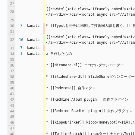
27
{{rawhtml(<div class="iframely-embed"><div
28
</a></div></div><script async src="//ifram
29
7
kanata
* [[Typstを完全に理解して技術同人誌を書く。]] 技術
30
31
{{rawhtml(<div class="iframely-embed"><div
32
16
kanata
</a></div></div><script async src="//ifram
7
kanata
33
1
kanata
# 自作したもの
34
35
* [[Niconare-dl]] ニコナレダウンローダー
36
37
* [[Slideshare-dl]] SlideShareダウンローダー
38
39
* [[Poderosa]] 自作マクロ
40
41
* [[Redmine Album plugin]] 自作プラグイン
42
43
* [[Redmine RawHtml plugin]] 自作プラグイン
44
45
* [[kippoBrinker]] kippo(Honeypot)を利
46
47
* [[TwitterSearch]] LinuxターミナルからTw
48