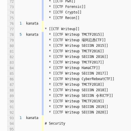
  * [[CTF Pwn]]
72
  * [[CTF Forensic]]
73
  * [[CTF Crypto]]
74
  * [[CTF Recon]]
75
1
kanata
76
* [[CTF Writeup]]
77
5
kanata
  * [[CTF Writeup TMCTF2015]]
78
  * [[CTF Writeup 場阿忍愚CTF]]
79
  * [[CTF Writeup SECCON 2015]]
80
  * [[CTF Writeup TMCTF2016]]
81
  * [[CTF Writeup SECCON 2016]]
82
  * [[CTF Writeup TMCTF2017]]
83
  * [[CTF Writeup HamaCTF]]
84
  * [[CTF Writeup SECCON 2017]]
85
  * [[CTF Writeup CyberRebeatCTF]]
86
  * [[CTF Writeup TMCTF2018]]
87
  * [[CTF Writeup SECCON 2018]]
88
  * [[CTF Writeup SECCON 令和CTF]]
89
  * [[CTF Writeup TMCTF2019]]
90
  * [[CTF Writeup SECCON 2019]]
91
  * [[CTF Writeup SECCON 2020]]
92
1
kanata
93
# Security
94
95