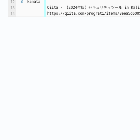
3
kanata
12
Qiita - 【2024年版】セキュリティツール in Kali 
13
https://qiita.com/prograti/items/8eea5d600
14