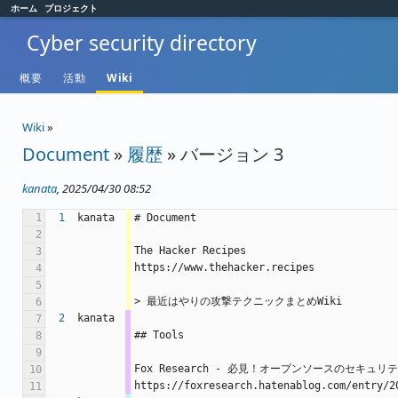
ホーム
プロジェクト
Cyber security directory
概要
活動
Wiki
Wiki
»
Document
»
履歴
» バージョン 3
kanata
, 2025/04/30 08:52
1
1
kanata
# Document
2
The Hacker Recipes
3
https://www.thehacker.recipes
4
5
> 最近はやりの攻撃テクニックまとめWiki
6
2
kanata
7
## Tools
8
9
Fox Research - 必見！オープンソースのセキュリ
10
https://foxresearch.hatenablog.com/entry/2
11