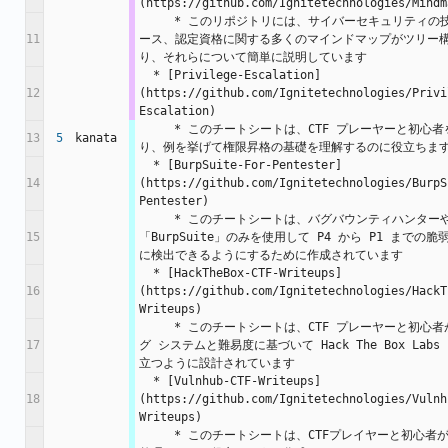
(https://github.com/Ignitetechnologies/Mindm
     * このリポジトリには、サイバーセキュリティの技術、方法論、コ
11
ース、認定資格に関する多くのマインドマップがツリー
り、それらについて簡単に説明しています
  * [Privilege-Escalation]
12
(https://github.com/Ignitetechnologies/Privi
Escalation)
     * このチートシートは、CTF プレーヤーと初心者を対象としてお
13
5
kanata
り、例を挙げて権限昇格の基礎を理解するのに役立ちま
  * [BurpSuite-For-Pentester]
14
(https://github.com/Ignitetechnologies/BurpS
Pentester)
     * このチートシートは、バグバウンティハンターや侵入テスターが
15
「BurpSuite」のみを使用して P4 から P1 までの
に検出できるようにするために作成されています
  * [HackTheBox-CTF-Writeups]
16
(https://github.com/Ignitetechnologies/HackT
Writeups)
     * このチートシートは、CTF プレーヤーと初心者がオペレーティン
17
グ システムと難易度に基づいて Hack The Box Lab
立つように設計されています
  * [Vulnhub-CTF-Writeups]
18
(https://github.com/Ignitetechnologies/Vulnh
Writeups)
     * このチートシートは、CTFプレイヤーと初心者がVulnhub Labsを