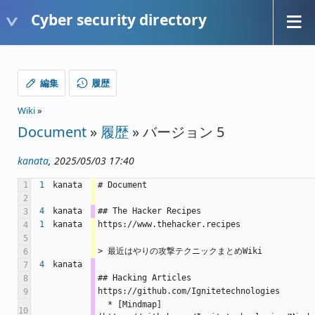
Cyber security directory
編集
履歴
Wiki
»
Document
»
履歴
» バージョン 5
kanata
, 2025/05/03 17:40
1
1
kanata
# Document
2
4
kanata
## The Hacker Recipes
3
1
kanata
https://www.thehacker.recipes
4
5
> 最近はやりの攻撃テクニックまとめWiki
6
4
kanata
7
## Hacking Articles
8
https://github.com/Ignitetechnologies
9
  * [Mindmap]
10