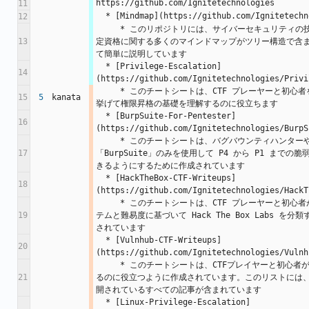
https://github.com/Ignitetechnologies
11
  * [Mindmap](https://github.com/Ignitetech
12
     * このリポジトリには、サイバーセキュリティの技術、方法論、コース、認
13
定資格に関する多くのマインドマップがツリー構造で含
て簡単に説明しています
  * [Privilege-Escalation]
14
(https://github.com/Ignitetechnologies/Privi
     * このチートシートは、CTF プレーヤーと初心者を対象としており、例を
15
5
kanata
挙げて権限昇格の基礎を理解するのに役立ちます
  * [BurpSuite-For-Pentester]
16
(https://github.com/Ignitetechnologies/BurpS
     * このチートシートは、バグバウンティハンターや侵入テスターが
17
「BurpSuite」のみを使用して P4 から P1 まで
きるようにするために作成されています
  * [HackTheBox-CTF-Writeups]
18
(https://github.com/Ignitetechnologies/HackT
     * このチートシートは、CTF プレーヤーと初心者がオペレーティング シス
19
テムと難易度に基づいて Hack The Box Labs を
されています
  * [Vulnhub-CTF-Writeups]
20
(https://github.com/Ignitetechnologies/Vulnh
     * このチートシートは、CTFプレイヤーと初心者がVulnhub Labsを整理す
21
るのに役立つように作成されています。このリストには、hack
開されているすべての記事が含まれています
  * [Linux-Privilege-Escalation]