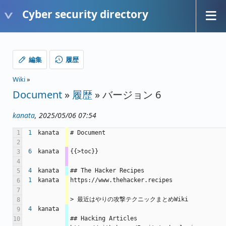
Cyber security directory
編集
履歴
Wiki
»
Document
»
履歴
» バージョン 6
kanata
, 2025/05/06 07:54
1
1
kanata
# Document
2
6
kanata
{{>toc}}
3
4
4
kanata
## The Hacker Recipes
5
1
kanata
https://www.thehacker.recipes
6
7
> 最近はやりの攻撃テクニックまとめWiki
8
4
kanata
9
## Hacking Articles
10