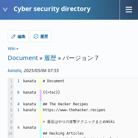
Cyber security directory
編集
履歴
Wiki
»
Document
»
履歴
» バージョン 7
kanata
, 2025/05/06 07:55
1
1
kanata
# Document
2
6
kanata
{{>toc}}
3
4
4
kanata
## The Hacker Recipes
5
1
kanata
https://www.thehacker.recipes
6
7
> 最近はやりの攻撃テクニックまとめWiki
8
4
kanata
9
## Hacking Articles
10