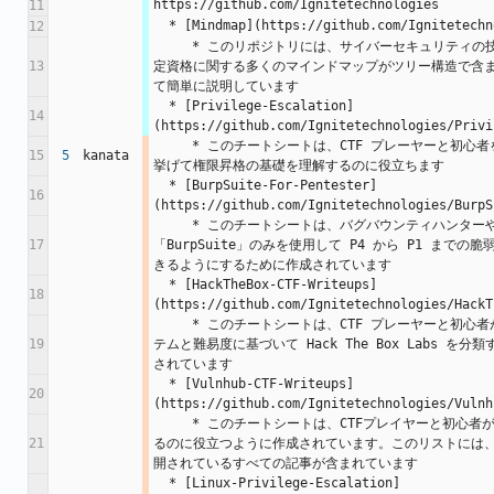
https://github.com/Ignitetechnologies
11
  * [Mindmap](https://github.com/Ignitetech
12
     * このリポジトリには、サイバーセキュリティの技術、方法論、コース、認
13
定資格に関する多くのマインドマップがツリー構造で含
て簡単に説明しています
  * [Privilege-Escalation]
14
(https://github.com/Ignitetechnologies/Privi
     * このチートシートは、CTF プレーヤーと初心者を対象としており、例を
15
5
kanata
挙げて権限昇格の基礎を理解するのに役立ちます
  * [BurpSuite-For-Pentester]
16
(https://github.com/Ignitetechnologies/BurpS
     * このチートシートは、バグバウンティハンターや侵入テスターが
17
「BurpSuite」のみを使用して P4 から P1 まで
きるようにするために作成されています
  * [HackTheBox-CTF-Writeups]
18
(https://github.com/Ignitetechnologies/HackT
     * このチートシートは、CTF プレーヤーと初心者がオペレーティング シス
19
テムと難易度に基づいて Hack The Box Labs を
されています
  * [Vulnhub-CTF-Writeups]
20
(https://github.com/Ignitetechnologies/Vulnh
     * このチートシートは、CTFプレイヤーと初心者がVulnhub Labsを整理す
21
るのに役立つように作成されています。このリストには、hack
開されているすべての記事が含まれています
  * [Linux-Privilege-Escalation]