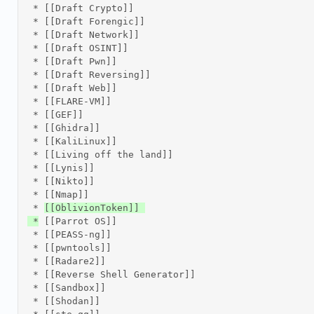
 * [[Draft Crypto]] 

 * [[Draft Forengic]] 

 * [[Draft Network]] 

 * [[Draft OSINT]] 

 * [[Draft Pwn]] 

 * [[Draft Reversing]] 

 * [[Draft Web]] 

 * [[FLARE-VM]] 

 * [[GEF]] 

 * [[Ghidra]] 

 * [[KaliLinux]] 

 * [[Living off the land]] 

 * [[Lynis]] 

 * [[Nikto]] 

 * [[Nmap]] 

 * 
[[OblivionToken]] 

 *
 [[Parrot OS]] 

 * [[PEASS-ng]] 

 * [[pwntools]] 

 * [[Radare2]] 

 * [[Reverse Shell Generator]] 

 * [[Sandbox]] 

 * [[Shodan]] 
