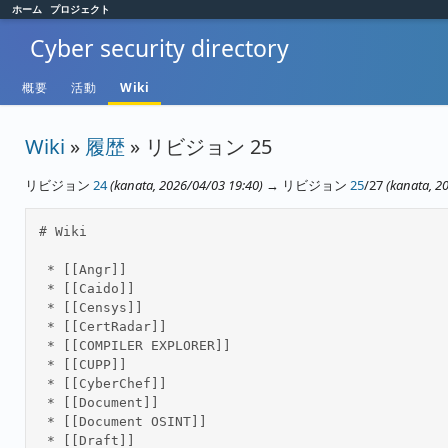
ホーム
プロジェクト
Cyber security directory
概要
活動
Wiki
Wiki
»
履歴
» リビジョン 25
リビジョン
24
(kanata, 2026/04/03 19:40)
→ リビジョン
25
/27
(kanata, 2
# Wiki 

 * [[Angr]] 

 * [[Caido]] 

 * [[Censys]] 

 * [[CertRadar]] 

 * [[COMPILER EXPLORER]] 

 * [[CUPP]] 

 * [[CyberChef]] 

 * [[Document]] 

 * [[Document OSINT]] 

 * [[Draft]] 
