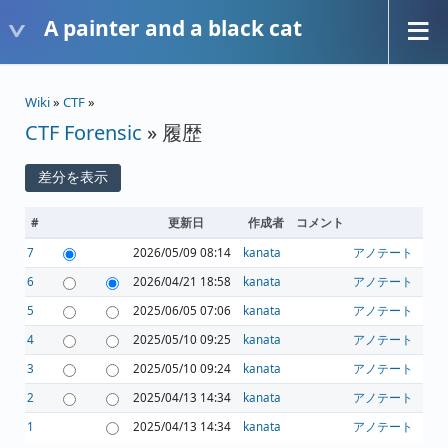
A painter and a black cat
Wiki
»
CTF
»
CTF Forensic
» 履歴
#
更新日
作成者
コメント
7
2026/05/09 08:14
kanata
アノテート
6
2026/04/21 18:58
kanata
アノテート
5
2025/06/05 07:06
kanata
アノテート
4
2025/05/10 09:25
kanata
アノテート
3
2025/05/10 09:24
kanata
アノテート
2
2025/04/13 14:34
kanata
アノテート
1
2025/04/13 14:34
kanata
アノテート