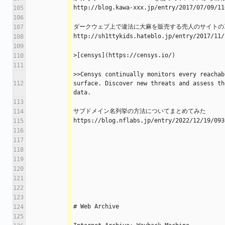
http://blog.kawa-xxx.jp/entry/2017/07/09/11
105
106
ダークウェブ上で違法に大麻を販売する売人のサイトの
107
http://sh1ttykids.hateblo.jp/entry/2017/11/
108
109
>[censys](https://censys.io/)
110
111
>>Censys continually monitors every reachab
112
surface. Discover new threats and assess th
data.
113
サブドメイン名列挙の方法についてまとめてみた
114
https://blog.nflabs.jp/entry/2022/12/19/093
115
116
117
118
119
120
121
122
123
# Web Archive
124
125