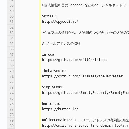
57
>個人情報を基にFacebookなどのソーシャルネット
58
59
SPYSEE2
60
http://spysee2.jp/
61
62
>ウェブ上の情報から、人物間のつながりやその人物の
63
64
# メールアドレスの取得
65
66
Infoga
67
https://github.com/m4ll0k/Infoga
68
69
theHarvester
70
https://github.com/laramies/theHarvester
71
72
SimplyEmail
73
https://github.com/SimplySecurity/SimplyEma
74
75
hunter.io
76
https://hunter.io/
77
78
OnlineDomainTools - メールアドレスの有効性の確
79
http://email-verifier.online-domain-tools.c
80