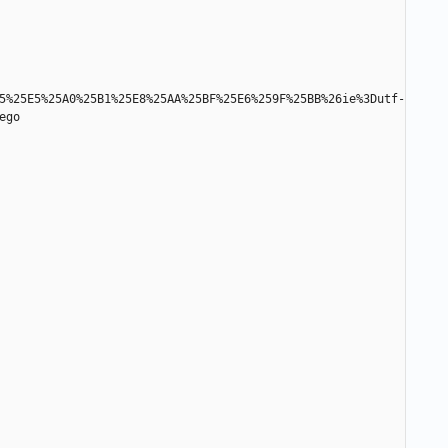
5%25E5%25A0%25B1%25E8%25AA%25BF%25E6%259F%25BB%26ie%3Dutf-
ego