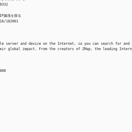
0332
IP漏洩を探る
16/182001
le server and device on the Internet, so you can search for and 
eir global impact. From the creators of ZMap, the leading Intern
000