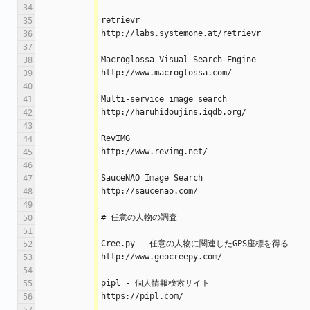
34
retrievr
35
http://labs.systemone.at/retrievr
36
37
Macroglossa Visual Search Engine
38
http://www.macroglossa.com/
39
40
Multi-service image search
41
http://haruhidoujins.iqdb.org/
42
43
RevIMG
44
http://www.revimg.net/
45
46
SauceNAO Image Search
47
http://saucenao.com/
48
49
# 任意の人物の調査
50
51
Cree.py - 任意の人物に関連したGPS座標を得る
52
http://www.geocreepy.com/
53
54
pipl - 個人情報検索サイト
55
https://pipl.com/
56