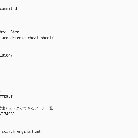
commitid]
heat Sheet
-and-defense-cheat-sheet/
185047
め
ffba8f
の悪性チェックができるツール一覧
/174931
-search-engine.html