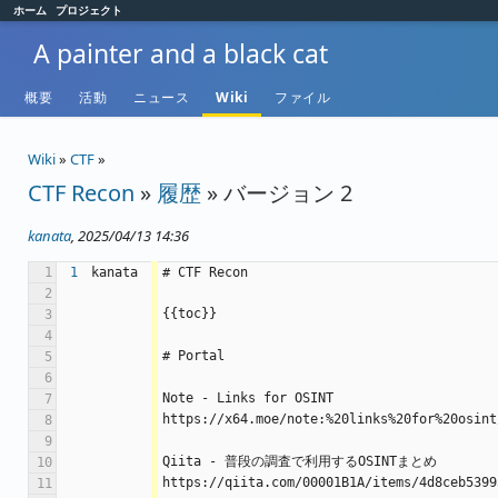
ホーム
プロジェクト
A painter and a black cat
概要
活動
ニュース
Wiki
ファイル
Wiki
»
CTF
»
CTF Recon
»
履歴
» バージョン 2
kanata
, 2025/04/13 14:36
1
1
kanata
# CTF Recon
2
{{toc}}
3
4
# Portal
5
6
Note - Links for OSINT
7
https://x64.moe/note:%20links%20for%20osint
8
9
Qiita - 普段の調査で利用するOSINTまとめ
10
https://qiita.com/00001B1A/items/4d8ceb5399
11