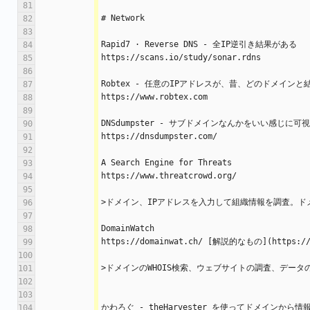
81
# Network
82
83
Rapid7 · Reverse DNS - 全IP逆引き結果がある
84
https://scans.io/study/sonar.rdns
85
86
Robtex - 任意のIPアドレスが、昔、どのドメイン
87
https://www.robtex.com
88
89
DNSdumpster - サブドメインなんかをいい感じに可
90
https://dnsdumpster.com/
91
92
A Search Engine for Threats
93
https://www.threatcrowd.org/
94
95
>ドメイン、IPアドレスを入力して組織情報を調査。ドメ
96
97
DomainWatch
98
https://domainwat.ch/ [解説的なもの](https://b
99
100
>ドメインのWHOIS検索、ウェブサイトの調査、データ
101
102
103
かわろぐ - theHarvester を使ってドメインから
104