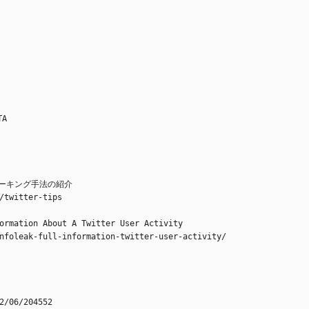
TA
ストーキング手法の紹介
/twitter-tips
ormation About A Twitter User Activity
nfoleak-full-information-twitter-user-activity/
2/06/204552