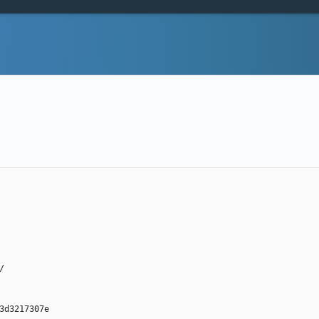
/
3d3217307e