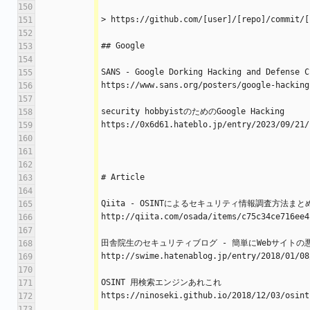
150
> https://github.com/[user]/[repo]/commit/[
151
152
## Google
153
154
SANS - Google Dorking Hacking and Defense C
155
https://www.sans.org/posters/google-hacking
156
157
security hobbyistのためのGoogle Hacking
158
https://0x6d61.hateblo.jp/entry/2023/09/21/
159
160
161
162
# Article
163
164
Qiita - OSINTによるセキュリティ情報調査方法まと
165
http://qiita.com/osada/items/c75c34ce716ee4
166
167
田舎院生のセキュリティブログ - 簡単にWebサイト
168
http://swime.hatenablog.jp/entry/2018/01/08
169
170
OSINT 用検索エンジンあれこれ
171
https://ninoseki.github.io/2018/12/03/osint
172
173