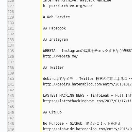
Internet Archive: Wayback Machine
126
https://archive.org/web/
127
128
# Web Service
129
130
## Facebook
131
132
## Instagram
133
134
WEBSTA - Instagramの写真をチェックするならWEBS
135
http://websta.me/
136
137
## Twitter
138
139
debiruはてなメモ - Twitter 検索の応用による
140
http://debiru.hatenablog.com/entry/20151017
141
142
LASTEST HACKING NEWS - TinfoLeak – Full Inf
143
https://latesthackingnews.com/2017/01/17/ti
144
145
## GitHub
146
147
No Purpose - GitHub、消えたコミットを追え
148
http://highwide.hatenablog.com/entry/2015/0
149