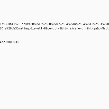
Fq%3Dkali%2Blinux%2B%25E5%2580%258B%25E4%25BA%25BA%25E6%2583%258
3Dja%26q%3Dmaltego&ie=utf-8&oe=utf-8&hl=ja#safe=off&hl=ja&q=Malt
4/29/000930