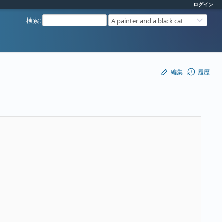
ログイン
検索
:
A painter and a black cat
編集
履歴