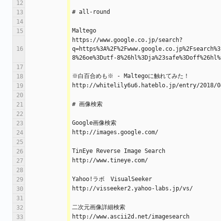
12
# all-round
13
14
Maltego
15
https://www.google.co.jp/search?
16
q=https%3A%2F%2Fwww.google.co.jp%2Fsearch%3
8%26oe%3Dutf-8%26hl%3Dja%23safe%3Doff%26hl%
17
※白百合めも※ - Maltegoに触れてみた！
18
http://whitelily6u6.hateblo.jp/entry/2018/0
19
20
# 画像検索
21
22
Google画像検索
23
http://images.google.com/
24
25
TinEye Reverse Image Search
26
http://www.tineye.com/
27
28
Yahoo!ラボ　VisualSeeker
29
http://visseeker2.yahoo-labs.jp/vs/
30
31
二次元画像詳細検索
32
http://www.ascii2d.net/imagesearch
33