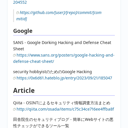
204552
https://github.com/[user]/[repo]/commit/[com
mitid]
Google
SANS - Google Dorking Hacking and Defense Cheat
Sheet
https://www.sans.org/posters/google-hacking-and-
defense-cheat-sheet/
security hobbyistのためのGoogle Hacking
https://0x6d61.hateblo.jp/entry/2023/09/21/185047
Article
Qiita - OSINTによるセキュリティ情報調査方法まとめ
http://qiita.com/osada/items/c75c34ce716ee4ffba8f
田舎院生のセキュリティブログ - 簡単にWebサイトの悪
性チェックができるツール一覧