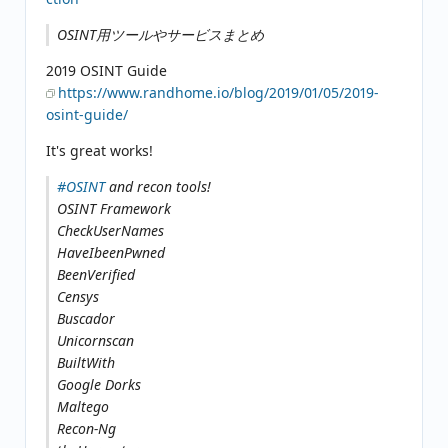
OSINT用ツールやサービスまとめ
2019 OSINT Guide
https://www.randhome.io/blog/2019/01/05/2019-
osint-guide/
It's great works!
#OSINT
and recon tools!
OSINT Framework
CheckUserNames
HaveIbeenPwned
BeenVerified
Censys
Buscador
Unicornscan
BuiltWith
Google Dorks
Maltego
Recon-Ng