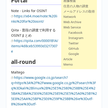
Portal
画像検索
任意の人物の調査
Note - Links for OSINT
メールアドレスの取得
https://x64.moe/note:%20li
Network
nks%20for%20osint/
Web Archive
Web Service
Qiita - 普段の調査で利用する
Facebook
OSINTまとめ
Instagram
https://qiita.com/00001B1A/
Twitter
items/4d8ceb53993d3217307
GitHub
e
Google
Article
all-round
Memo
Maltego
https://www.google.co.jp/search?
q=https%3A%2F%2Fwww.google.co.jp%2Fsearch%3F
q%3Dkali%2Blinux%2B%25E5%2580%258B%25E4%2
5BA%25BA%25E6%2583%2585%25E5%25A0%25B1%2
5E8%25AA%25BF%25E6%259F%25BB%26ie%3Dutf-
8%26oe%3Dutf-