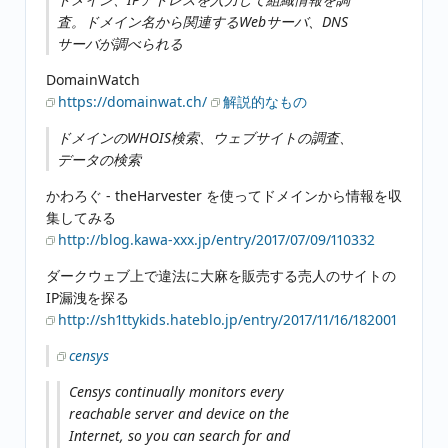
査。ドメイン名から関連するWebサーバ、DNS
サーバが調べられる
DomainWatch
https://domainwat.ch/
解説的なもの
ドメインのWHOIS検索、ウェブサイトの調査、
データの検索
かわろぐ - theHarvester を使ってドメインから情報を収
集してみる
http://blog.kawa-xxx.jp/entry/2017/07/09/110332
ダークウェブ上で違法に大麻を販売する売人のサイトの
IP漏洩を探る
http://sh1ttykids.hateblo.jp/entry/2017/11/16/182001
censys
Censys continually monitors every
reachable server and device on the
Internet, so you can search for and