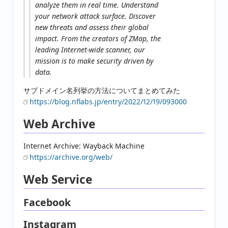
analyze them in real time. Understand
your network attack surface. Discover
new threats and assess their global
impact. From the creators of ZMap, the
leading Internet-wide scanner, our
mission is to make security driven by
data.
サブドメイン名列挙の方法についてまとめてみた
https://blog.nflabs.jp/entry/2022/12/19/093000
Web Archive
Internet Archive: Wayback Machine
https://archive.org/web/
Web Service
Facebook
Instagram