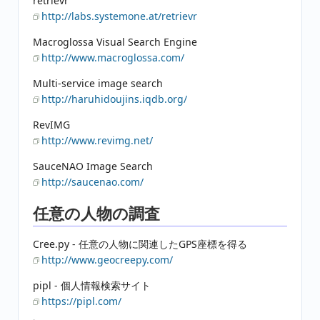
retrievr
http://labs.systemone.at/retrievr
Macroglossa Visual Search Engine
http://www.macroglossa.com/
Multi-service image search
http://haruhidoujins.iqdb.org/
RevIMG
http://www.revimg.net/
SauceNAO Image Search
http://saucenao.com/
任意の人物の調査
Cree.py - 任意の人物に関連したGPS座標を得る
http://www.geocreepy.com/
pipl - 個人情報検索サイト
https://pipl.com/