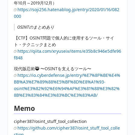
年10月～2019月12月）
https://soji256.hatenablog.jp/entry/2020/01/16/082
000
OSINTのまとめあり
【CTF】OSINT問題で個人的に使用するツール・サイ
ト・テクニックまとめ
https://qiita.com/xryuseix/items/e35b8c946e5dfe96
f848
現代版忍術🥷 〜OSINTを支えるツール〜
https://io.cyberdefense.jp/entry/%E7%8F%BE%E4%
BB%A3%E7%89%88%E5%BF%8D%E8%A1%93-
osint%E3%82%92%E6%94%AF%E3%81%88%E3%82%
8B%E3%83%84%E3%83%BC%E3%83%AB/
Memo
cipher387/osint_stuff_tool_collection
https://github.com/cipher387/osint_stuff_tool_colle
ction