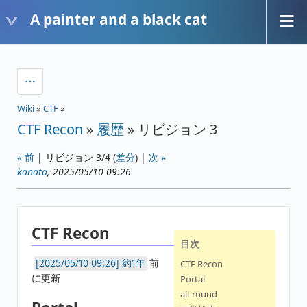
A painter and a black cat
Wiki
»
CTF
»
CTF Recon
»
履歴
» リビジョン 3
« 前
| リビジョン 3/4 (
差分
) |
次 »
kanata
, 2025/05/10 09:26
CTF Recon
目次
約1年
前
CTF Recon
に更新
Portal
all-round