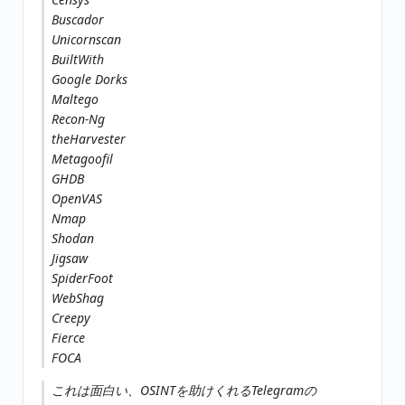
Buscador
Unicornscan
BuiltWith
Google Dorks
Maltego
Recon-Ng
theHarvester
Metagoofil
GHDB
OpenVAS
Nmap
Shodan
Jigsaw
SpiderFoot
WebShag
Creepy
Fierce
FOCA
これは面白い、OSINTを助けくれるTelegramの