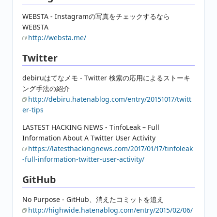
WEBSTA - Instagramの写真をチェックするなら
WEBSTA
http://websta.me/
Twitter
debiruはてなメモ - Twitter 検索の応用によるストーキ
ング手法の紹介
http://debiru.hatenablog.com/entry/20151017/twitt
er-tips
LASTEST HACKING NEWS - TinfoLeak – Full
Information About A Twitter User Activity
https://latesthackingnews.com/2017/01/17/tinfoleak
-full-information-twitter-user-activity/
GitHub
No Purpose - GitHub、消えたコミットを追え
http://highwide.hatenablog.com/entry/2015/02/06/