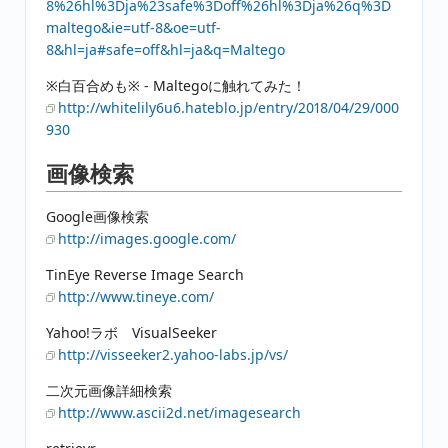
8%26hl%3Dja%23safe%3Doff%26hl%3Dja%26q%3D
maltego&ie=utf-8&oe=utf-
8&hl=ja#safe=off&hl=ja&q=Maltego
※白百合めも※ - Maltegoに触れてみた！
http://whitelily6u6.hateblo.jp/entry/2018/04/29/000
930
画像検索
Google画像検索
http://images.google.com/
TinEye Reverse Image Search
http://www.tineye.com/
Yahoo!ラボ VisualSeeker
http://visseeker2.yahoo-labs.jp/vs/
二次元画像詳細検索
http://www.ascii2d.net/imagesearch