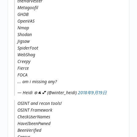
theHarvester
Metagoofil
GHDB
OpenVAS
Nmap
Shodan
Jigsaw
SpiderFoot
WebShag
Creepy
Fierce
FOCA
... am i missing any?
— Heidi ❄️🐐💕 (@winter_heidi)
2018年9月19日
OSINT and recon tools!
OSINT Framework
CheckUserNames
HaveIbeenPwned
BeenVerified
Censys