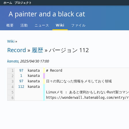
ホーム
プロジェクト
A painter and a black cat
概要
活動
ニュース
Wiki
ファイル
Wiki
»
Record
»
履歴
» バージョン 112
kanata
, 2025/04/30 17:00
1
97
kanata
# Record 
1
kanata
2
97
kanata
日々の気になった情報をメモしておく領域 
3
112
kanata
4
Linuxメモ : あると便利かもしれないRust製コマ
5
https://wonderwall.hatenablog.com/entry/r
6