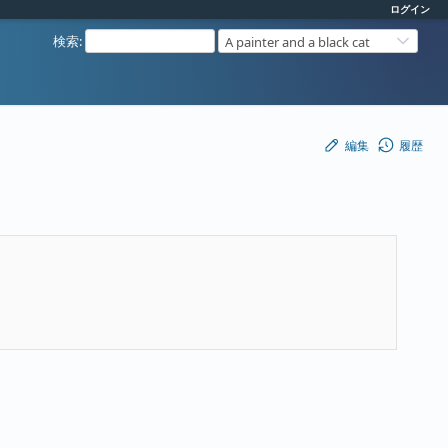
ログイン
検索
:
A painter and a black cat
編集
履歴