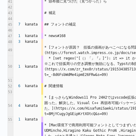
* 頒布後に見つけた（見つかった）ら
41
42
# 補足
43
44
7
kanata
## フォントの補足
45
46
1
kanata
* news#168
47
3
kanata
48
* [フォントが原因？　括弧の描画があべこべになる問
49
(https://forest.watch.impress.co.jp/docs/se
  * [set regex("[（）「」『』]"): it => it かな？😃（営業妨害🙃） #Typst 
※これで括弧周りの空き調整が無効になる。Typstの
50
1
kanata
(https://x.com/zr_tex8r/status/191534385713
t=_-8d6FsbWdMe4ipmE26FRw&s=09)
51
6
kanata
# 関連情報
52
53
* [まっさらなWindows11 Pro 24H2ではvscode拡
困った。解決した。Visual C++ 再頒布可能パッケ
54
4
kanata
た。](https://x.com/HisafumiSaeki/status/191
t=8MjYCugyJgGEipKrtXOtcQ&s=09)
1
kanata
55
* [Mac環境下で商用利用可能フォントとしてつまずいたのでBI
UDMincho,Hiragino Kaku Gothic ProN ,Hir