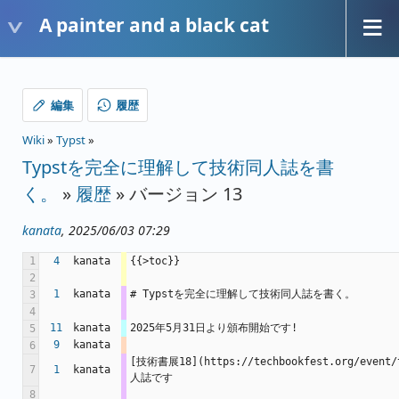
A painter and a black cat
編集
履歴
Wiki
»
Typst
»
Typstを完全に理解して技術同人誌を書
く。
»
履歴
» バージョン 13
kanata
, 2025/06/03 07:29
1
4
kanata
{{>toc}}
2
1
kanata
# Typstを完全に理解して技術同人誌を書く。
3
4
11
kanata
2025年5月31日より頒布開始です!
5
9
kanata
6
[技術書展18](https://techbookfest.org/ev
7
1
kanata
人誌です
8