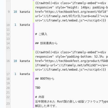
{{rawhtml(<div class="iframely-embed"><div 
responsive" style="height: 140px; padding-b
9
10
kanata
href="https://techbookfest.org/event/tbf18"
url="//iframely.net/0lf1rIL?card=small"></a
src="//iframely.net/embed.js"></script>)}}
1
kanata
10
11
# ご購入
12
13
## 技術書典から
14
15
{{rawhtml(<div class="iframely-embed"><div 
responsive" style="padding-bottom: 52.5%; p
16
10
kanata
href="https://techbookfest.org/product/fGkB
iframely-url="//iframely.net/afKizkD"></a><
src="//iframely.net/embed.js"></script>)}}
1
kanata
17
## BOOTHから
18
19
TBD
20
21
# 内容
22
近年開発された Rust製の新しい組版ソフトウェアTy
23
解説した本です。