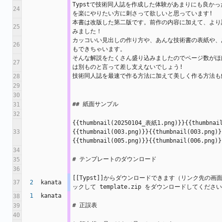
Typstで技術同人誌を作成した体験があまりにも良か
24
を楽にやりたい方に刺さって欲しいと思っています!
本書は改版した第二版です。前作の内容に加えて、より
25
みました！
カッコいい見出しの作り方や、あんな技術書の表紙や、
26
もできちゃいます。
そんな解説をたくさん盛り込みましたのでページ数がほ
27
は別ものと言って差し支えないでしょう!
技術同人誌を最速で作る方法に加えて美しく作る方法も
28
29
30
## 紙面サンプル
31
32
{{thumbnail(20250104_表紙1.png)}}{{thumbnail
33
{{thumbnail(003.png)}}{{thumbnail(003.png)}
{{thumbnail(005.png)}}{{thumbnail(006.png)}
34
# テンプレートのダウンロード
35
36
[[Typst]]からダウンロードできます（リンク先の画
37
2
kanata
ックして template.zip をダウンロードしてくださ
1
kanata
38
# 正誤表
39
40