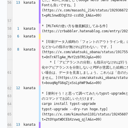
した。winと共通としてGooge Noto Sans Japanese Fo
56
13
kanata
Fontも良いですね。]
(https://x.com/masashi_214/status/192936672
t=pRLSnwdD3gItU-ccdSD_EA&s=09)
57
* [MiTeXの使い方を徹底解説してみる件]
58
1
kanata
(https://zrbabbler.hatenablog.com/entry/202
6
kanata
59
* [印刷データ入稿時の「フォントのアウトライン化
などからの指示が無ければ行わない」です。]
60
8
kanata
(https://x.com/akatsuki_obana/status/191755
t=OnTrATlgAe_MvY2zbTRSJg&s=09)
    * [「アピアランスの分割」も指示がなければ行う必要はありません。アウトライン
化やアピアランスを分割しないとPDFが意図した絵柄
61
い場合は、データを見直しましょう。これらは「念のた
ません。](https://x.com/akatsuki_obana/status
t=bouqNgfG6qZjxSsLphWF9w&s=09)
12
kanata
62
* [便利そう！と思って調べてみたらtypst-upgra
63
のコマンドでお試しいただけます。
cargo install typst-upgrade
64
typst-upgrade --dry-run hoge.typ]
65
(https://x.com/kimushun1101/status/19245607
t=ZtOYqatWDCEbXzvwq_qjlA&s=09)
13
kanata
66