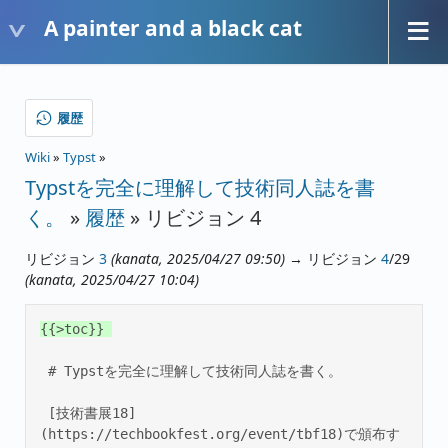
A painter and a black cat
履歴
Wiki
»
Typst
»
Typstを完全に理解して技術同人誌を書
く。
»
履歴
» リビジョン 4
リビジョン
3
(kanata, 2025/04/27 09:50)
→ リビジョン
4
/29
(kanata, 2025/04/27 10:04)
{{>toc}} 

 # Typstを完全に理解して技術同人誌を書く。 

 [技術書展18]
(https://techbookfest.org/event/tbf18)で頒布す