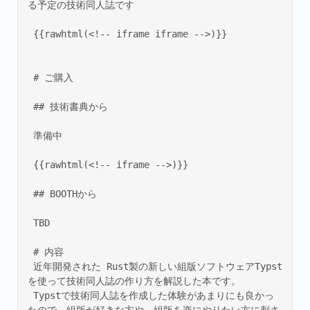
る予定の技術同人誌です 

 {{rawhtml(<!-- iframe iframe -->)}} 

 # ご購入 

 ## 技術書典から 

 準備中 

 {{rawhtml(<!-- iframe -->)}} 

 ## BOOTHから 

 TBD 

 # 内容 

 近年開発された Rust製の新しい組版ソフトウェアTypst
を使って技術同人誌の作り方を解説した本です。 

 Typstで技術同人誌を作成した体験があまりにも良かっ