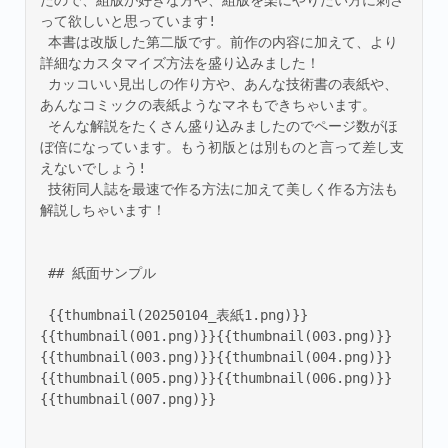
たので、組版が好きな方や、組版を楽にやりたい方に刺さ
って欲しいと思っています! 

 本書は改版した第二版です。前作の内容に加えて、より
詳細なカスタマイズ方法を盛り込みました！ 

 カッコいい見出しの作り方や、あんな技術書の表紙や、
あんなコミックの表紙ようなマネもできちゃいます。 

 そんな解説をたくさん盛り込みましたのでページ数がほ
ぼ倍になっています。もう初版とは別ものと言って差し支
えないでしょう! 

 技術同人誌を最速で作る方法に加えて美しく作る方法も
解説しちゃいます！ 

 ## 紙面サンプル 

 {{thumbnail(20250104_表紙1.png)}}
{{thumbnail(001.png)}}{{thumbnail(003.png)}}
{{thumbnail(003.png)}}{{thumbnail(004.png)}}
{{thumbnail(005.png)}}{{thumbnail(006.png)}}
{{thumbnail(007.png)}} 