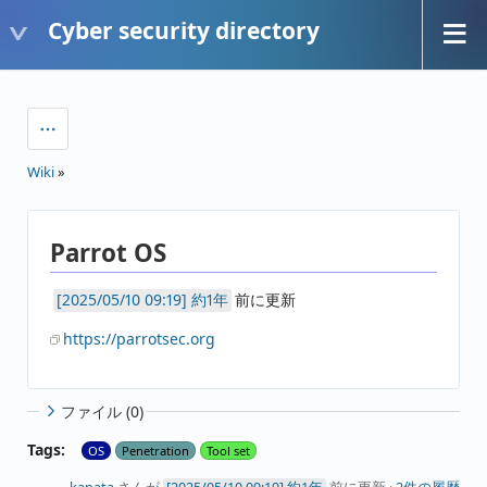
Cyber security directory
Wiki
»
Parrot OS
約1年
前に更新
https://parrotsec.org
ファイル (0)
Tags:
OS
Penetration
Tool set