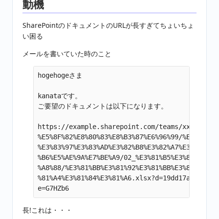
動機
SharePointのドキュメントのURLが長すぎてちょいちょ
い困る
メールを書いていた時のこと
hogehogeさま

kanataです。

ご要望のドキュメントは以下になります。

https://example.sharepoint.com/teams/xxxxxxxxx
%E5%8F%82%E8%80%83%E8%B3%87%E6%96%99/%E3%81%BB
%E3%83%97%E3%83%AD%E3%82%B8%E3%82%A7%E3%82%AF%
%B6%E5%AE%9A%E7%BE%A9/02_%E3%81%B5%E3%81%92%E3
%A8%88/%E3%81%BB%E3%81%92%E3%81%BB%E3%81%92%E4
%81%A4%E3%81%84%E3%81%A6.xlsx?d=19dd17a1440c58
長!これは・・・