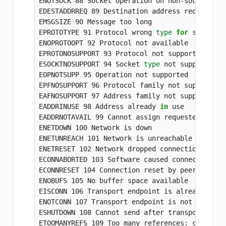
ENOTSOCK 88 Socket operation on non-socket

EDESTADDRREQ 89 Destination address required

EMSGSIZE 90 Message too long

EPROTOTYPE 91 Protocol wrong 
type 
for 
socket

ENOPROTOOPT 92 Protocol not available

EPROTONOSUPPORT 93 Protocol not supported

ESOCKTNOSUPPORT 94 Socket 
type 
not supported

EOPNOTSUPP 95 Operation not supported

EPFNOSUPPORT 96 Protocol family not supported

EAFNOSUPPORT 97 Address family not supported by
EADDRINUSE 98 Address already 
in 
use

EADDRNOTAVAIL 99 Cannot assign requested addres
ENETDOWN 100 Network is down

ENETUNREACH 101 Network is unreachable

ENETRESET 102 Network dropped connection on res
ECONNABORTED 103 Software caused connection abo
ECONNRESET 104 Connection reset by peer

ENOBUFS 105 No buffer space available

EISCONN 106 Transport endpoint is already conne
ENOTCONN 107 Transport endpoint is not connecte
ESHUTDOWN 108 Cannot send after transport endpo
ETOOMANYREFS 109 Too many references: cannot sp