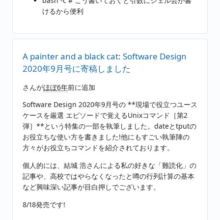
bash -c # こう書いておくと引数にシェル芸が書
けるから便利
A painter and a black cat
:
Software Design
2020年9月号に寄稿しました
さんが
ほぼ6年
前に追加
Software Design 2020年9月号の **現場で役立つユース
ケースを厳選 エピソードで覚えるUnixコマンド［第2
弾］**という特集の一部を執筆しました。dateとtputの
お役立ちな使い方を書きました!他にもすごい執筆陣の
方々がお役立ちコマンドを紹介されております。
個人的には、結城 浩さんによる私の好きな「難読化」の
記事や、高校ではやらなくなったと噂の行列計算の基本
など興味深い記事が目白押しでございます。
8/18発売です!