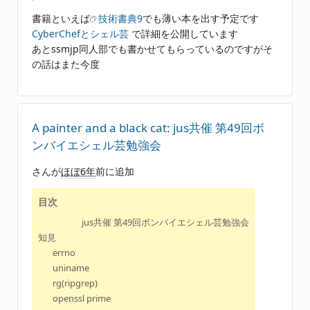
書籍といえば
技術書典9
でも薄い本を出す予定です
CyberChefとシェル芸
で詳細を公開しています
あとssmjp同人部でも書かせてもらっているのですがそ
の話はまた今度
A painter and a black cat
:
jus共催 第49回ボ
ンバイエシェル芸勉強会
さんが
ほぼ6年
前に追加
目次
jus共催 第49回ボンバイエシェル芸勉強会
知見
errno
uniname
rg(ripgrep)
openssl prime