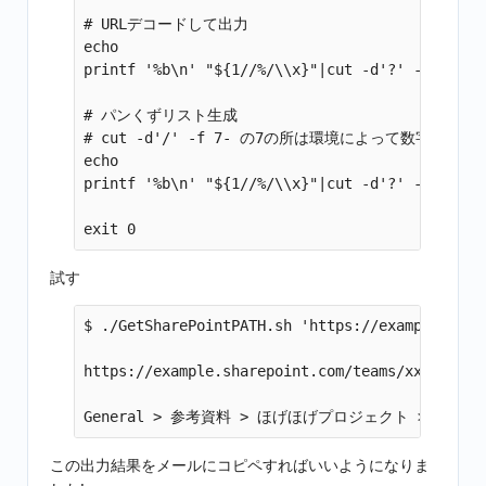
# URLデコードして出力

echo

printf '%b\n' "${1//%/\\x}"|cut -d'?' -f 1

# パンくずリスト生成

# cut -d'/' -f 7- の7の所は環境によって数字を増
echo

printf '%b\n' "${1//%/\\x}"|cut -d'?' -f 1|cut
試す
$ ./GetSharePointPATH.sh 'https://example.shar
https://example.sharepoint.com/teams/x
この出力結果をメールにコピペすればいいようになりま