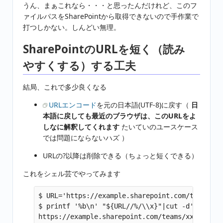
うん、まぁこれなら・・・と思ったんだけれど、このフ
ァイルパスをSharePointから取得できないので手作業で
打つしかない。しんどい無理。
SharePointのURLを短く（読み
やすくする）する工夫
結局、これで多少良くなる
URLエンコード
を元の日本語(UTF-8)に戻す（
日
本語に戻しても最近のブラウザは、このURLをよ
しなに解釈してくれます
たいていのユースケース
では問題にならないハズ ）
URLの?以降は削除できる（ちょっと短くできる）
これをシェル芸でやってみます
$ URL='https://example.sharepoint.com/teams/xx
$ printf '%b\n' "${URL//%/\\x}"|cut -d'?' -f 1
