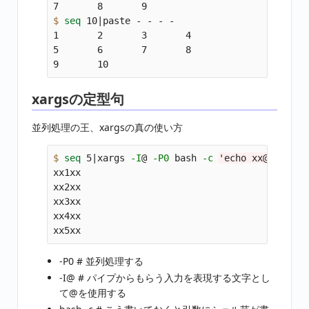
$ 
seq 
10|paste - - - -

1       2       3       4

5       6       7       8

xargsの定型句
並列処理の王、xargsの真の使い方
$ 
seq 
5|xargs 
-I
@ 
-P0
 bash 
-c
'echo xx@xx'
xx1xx

xx2xx

xx3xx

xx4xx

-P0 # 並列処理する
-I@ # パイプからもらう入力を表現する文字とし
て@を使用する