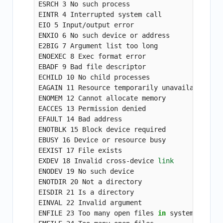
ESRCH 3 No such process

EINTR 4 Interrupted system call

EIO 5 Input/output error

ENXIO 6 No such device or address

E2BIG 7 Argument list too long

ENOEXEC 8 Exec format error

EBADF 9 Bad file descriptor

ECHILD 10 No child processes

EAGAIN 11 Resource temporarily unavailable

ENOMEM 12 Cannot allocate memory

EACCES 13 Permission denied

EFAULT 14 Bad address

ENOTBLK 15 Block device required

EBUSY 16 Device or resource busy

EEXIST 17 File exists

EXDEV 18 Invalid cross-device 
ENODEV 19 No such device

ENOTDIR 20 Not a directory

EISDIR 21 Is a directory

EINVAL 22 Invalid argument

ENFILE 23 Too many open files 
in 
system
