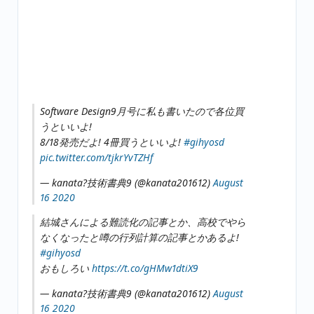
Software Design9月号に私も書いたので各位買
うといいよ!
8/18発売だよ! 4冊買うといいよ!
#gihyosd
pic.twitter.com/tjkrYvTZHf
— kanata?技術書典9 (@kanata201612)
August
16 2020
結城さんによる難読化の記事とか、高校でやら
なくなったと噂の行列計算の記事とかあるよ!
#gihyosd
おもしろい
https://t.co/gHMw1dtiX9
— kanata?技術書典9 (@kanata201612)
August
16 2020