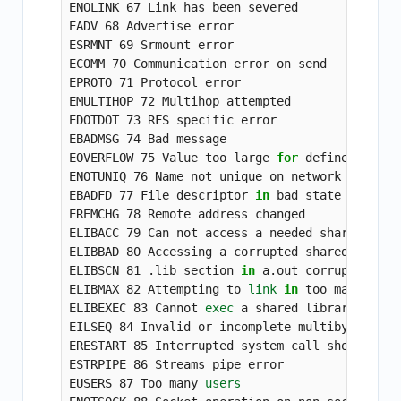
ENOLINK 67 Link has been severed

EADV 68 Advertise error

ESRMNT 69 Srmount error

ECOMM 70 Communication error on send

EPROTO 71 Protocol error

EMULTIHOP 72 Multihop attempted

EDOTDOT 73 RFS specific error

EBADMSG 74 Bad message

EOVERFLOW 75 Value too large 
for 
defined data 
ENOTUNIQ 76 Name not unique on network

EBADFD 77 File descriptor 
in 
bad state

EREMCHG 78 Remote address changed

ELIBACC 79 Can not access a needed shared libra
ELIBBAD 80 Accessing a corrupted shared library
ELIBSCN 81 .lib section 
in 
a.out corrupted

ELIBMAX 82 Attempting to 
link 
in 
too many shar
ELIBEXEC 83 Cannot 
exec 
a shared library direct
EILSEQ 84 Invalid or incomplete multibyte or wi
ERESTART 85 Interrupted system call should be r
ESTRPIPE 86 Streams pipe error

EUSERS 87 Too many 