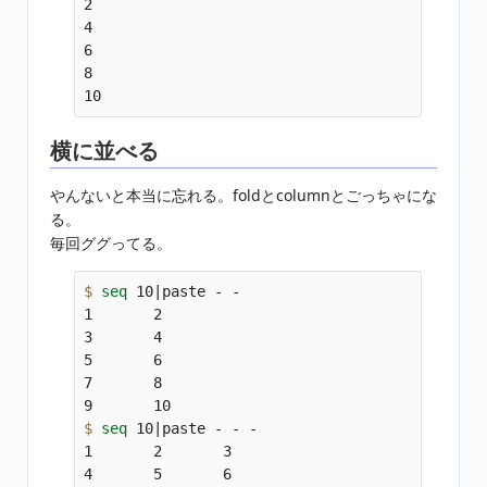
2

4

6

8

横に並べる
やんないと本当に忘れる。foldとcolumnとごっちゃにな
る。
毎回ググってる。
$ 
seq 
10|paste - -

1       2

3       4

5       6

7       8

$ 
seq 
10|paste - - -

1       2       3

4       5       6
