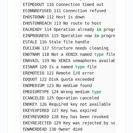
ETIMEDOUT 110 Connection timed out

ECONNREFUSED 111 Connection refused

EHOSTDOWN 112 Host is down

EHOSTUNREACH 113 No route to host

EALREADY 114 Operation already 
in 
progress

EINPROGRESS 115 Operation now 
in 
progress

ESTALE 116 Stale file handle

EUCLEAN 117 Structure needs cleaning

ENOTNAM 118 Not a XENIX named 
type 
file

ENAVAIL 119 No XENIX semaphores available

EISNAM 120 Is a named 
type 
file

EREMOTEIO 121 Remote I/O error

EDQUOT 122 Disk quota exceeded

ENOMEDIUM 123 No medium found

EMEDIUMTYPE 124 Wrong medium 
ECANCELED 125 Operation canceled

ENOKEY 126 Required key not available

EKEYEXPIRED 127 Key has expired

EKEYREVOKED 128 Key has been revoked

EKEYREJECTED 129 Key was rejected by service

EOWNERDEAD 130 Owner died
