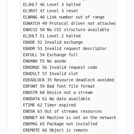
EL3HLT 46 Level 3 halted

EL3RST 47 Level 3 reset

ELNRNG 48 Link number out of range

EUNATCH 49 Protocol driver not attached

ENOCSI 50 No CSI structure available

EL2HLT 51 Level 2 halted

EBADE 52 Invalid exchange

EBADR 53 Invalid request descriptor

EXFULL 54 Exchange full

ENOANO 55 No anode

EBADRQC 56 Invalid request code

EBADSLT 57 Invalid slot

EDEADLOCK 35 Resource deadlock avoided

EBFONT 59 Bad font file format

ENOSTR 60 Device not a stream

ENODATA 61 No data available

ETIME 62 Timer expired

ENOSR 63 Out of streams resources

ENONET 64 Machine is not on the network

ENOPKG 65 Package not installed

EREMOTE 66 Object is remote
