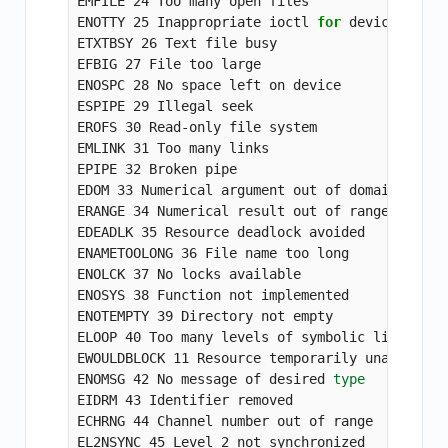
EMFILE 24 Too many open files

ENOTTY 25 Inappropriate ioctl 
for 
device

ETXTBSY 26 Text file busy

EFBIG 27 File too large

ENOSPC 28 No space left on device

ESPIPE 29 Illegal seek

EROFS 30 Read-only file system

EMLINK 31 Too many links

EPIPE 32 Broken pipe

EDOM 33 Numerical argument out of domain

ERANGE 34 Numerical result out of range

EDEADLK 35 Resource deadlock avoided

ENAMETOOLONG 36 File name too long

ENOLCK 37 No locks available

ENOSYS 38 Function not implemented

ENOTEMPTY 39 Directory not empty

ELOOP 40 Too many levels of symbolic links

EWOULDBLOCK 11 Resource temporarily unavailable
ENOMSG 42 No message of desired 
EIDRM 43 Identifier removed

ECHRNG 44 Channel number out of range

EL2NSYNC 45 Level 2 not synchronized
