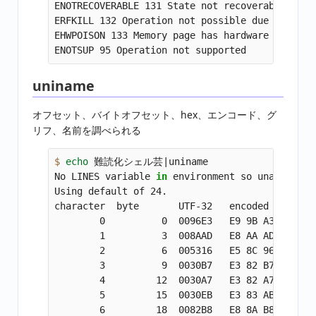
ENOTRECOVERABLE 131 State not recoverable

ERFKILL 132 Operation not possible due to RF-ki
EHWPOISON 133 Memory page has hardware error

uniname
オフセット、バイトオフセット、hex、エンコード、グ
リフ、名前を調べられる
$ 
echo 
難読化シェル芸|uniname

No LINES variable 
in 
environment so unable to 
Using default of 24.

character  byte       UTF-32   encoded as     g
        0          0  0096E3   E9 9B A3       
        1          3  008AAD   E8 AA AD       
        2          6  005316   E5 8C 96       
        3          9  0030B7   E3 82 B7       
        4         12  0030A7   E3 82 A7       
        5         15  0030EB   E3 83 AB       
        6         18  0082B8   E8 8A B8       