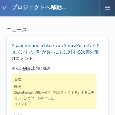
プロジェクトへ移動...
ニュース
A painter and a black cat
:
SharePointのドキ
ュメントのURLが長いことに対する次善の策
(1コメント)
さんが
4年以上
前に追加
目次
動機
SharePointのURLを短く（読みやすくする）する工夫
という訳でツールを作った
コメント