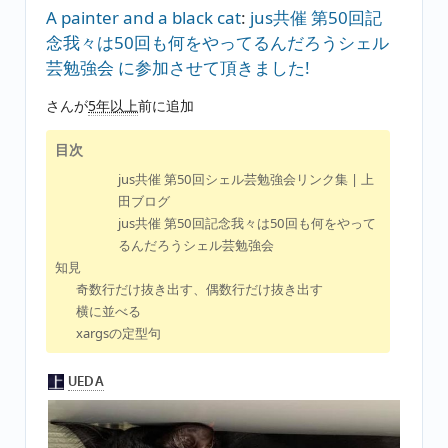
A painter and a black cat
:
jus共催 第50回記
念我々は50回も何をやってるんだろうシェル
芸勉強会 に参加させて頂きました!
さんが
5年以上
前に追加
目次
jus共催 第50回シェル芸勉強会リンク集 | 上
田ブログ
jus共催 第50回記念我々は50回も何をやって
るんだろうシェル芸勉強会
知見
奇数行だけ抜き出す、偶数行だけ抜き出す
横に並べる
xargsの定型句