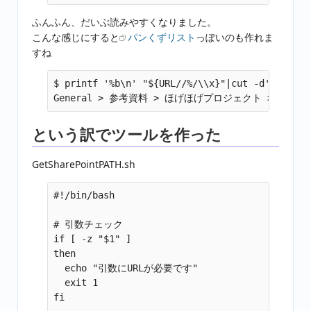
ふんふん、だいぶ読みやすくなりました。
こんな感じにすると
パンくずリスト
っぽいのも作れま
すね
$ printf '%b\n' "${URL//%/\\x}"|cut -d'?' -f 1
という訳でツールを作った
GetSharePointPATH.sh
#!/bin/bash

# 引数チェック

if [ -z "$1" ]

then

  echo "引数にURLが必要です"

  exit 1

fi
