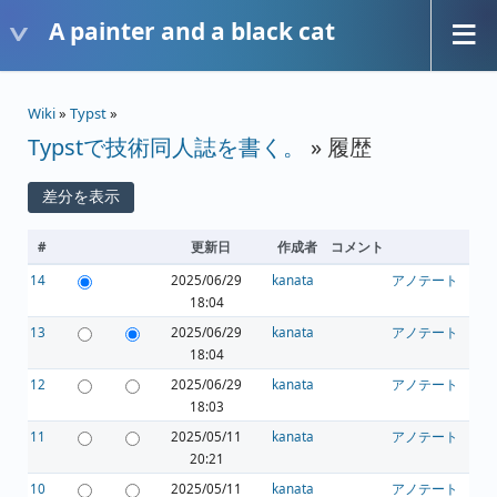
A painter and a black cat
Wiki
»
Typst
»
Typstで技術同人誌を書く。
» 履歴
#
更新日
作成者
コメント
14
2025/06/29
kanata
アノテート
18:04
13
2025/06/29
kanata
アノテート
18:04
12
2025/06/29
kanata
アノテート
18:03
11
2025/05/11
kanata
アノテート
20:21
10
2025/05/11
kanata
アノテート