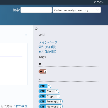
ログイン
検索
:
Cyber security directory
Wiki
メインページ
索引(名前順)
索引(日付順)
Tags
❤
❤
2
C
CTF::
2
CTF
Cloud
2
CTF
Crypto
1
CTF
Forengic
1
前に更新 ·
1件の履歴
CTF
Network
2