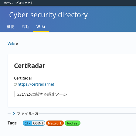
ホーム
プロジェクト
Cyber security directory
概要
活動
Wiki
Wiki
»
CertRadar
CertRadar
https://certradar.net
SSL/TLSに関する調査ツール
ファイル (0)
Tags:
CTF
OSINT
Network
Tool set