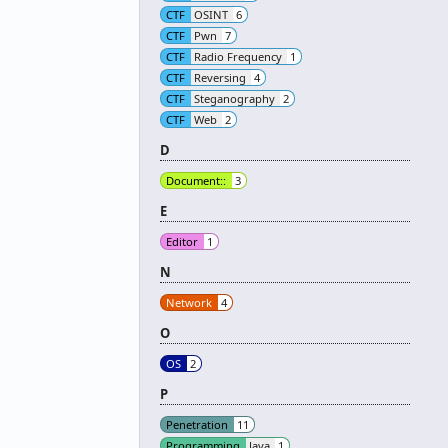
CTF
OSINT
6
CTF
Pwn
7
CTF
Radio Frequency
1
CTF
Reversing
4
CTF
Steganography
2
CTF
Web
2
D
Document::
3
E
Editor
1
N
Network
4
O
OS
2
P
Penetration
11
Programming
Java
1