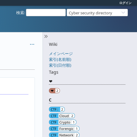
ログイン
検索
:
Cyber security directory
Wiki
メインページ
索引(名前順)
索引(日付順)
Tags
❤
❤
2
C
CTF::
2
CTF
Cloud
2
CTF
Crypto
1
CTF
Forengic
1
CTF
Network
2