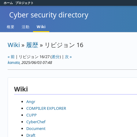
ホーム
プロジェクト
Cyber security directory
概要
活動
Wiki
Wiki
»
履歴
» リビジョン 16
« 前
| リビジョン 16/27 (
差分
) |
次 »
kanata
, 2025/06/03 07:48
Wiki
Angr
COMPILER EXPLORER
CUPP
CyberChef
Document
Draft