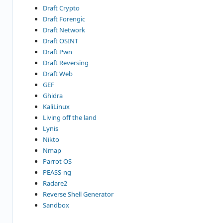
Draft Crypto
Draft Forengic
Draft Network
Draft OSINT
Draft Pwn
Draft Reversing
Draft Web
GEF
Ghidra
KaliLinux
Living off the land
Lynis
Nikto
Nmap
Parrot OS
PEASS-ng
Radare2
Reverse Shell Generator
Sandbox