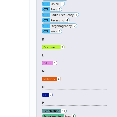
CTF
OSINT
6
CTF
Pwn
7
CTF
Radio Frequency
1
CTF
Reversing
4
CTF
Steganography
2
CTF
Web
2
D
Document::
3
E
Editor
1
N
Network
4
O
OS
2
P
Penetration
11
Programming
Java
1