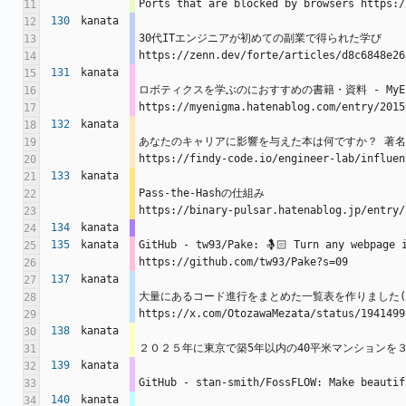
Ports that are blocked by browsers https:/
11
130
kanata
12
30代ITエンジニアが初めての副業で得られた学び 
13
https://zenn.dev/forte/articles/d8c6848e26
14
131
kanata
15
ロボティクスを学ぶのにおすすめの書籍・資料 - MyEn
16
https://myenigma.hatenablog.com/entry/2015
17
132
kanata
18
あなたのキャリアに影響を与えた本は何ですか？ 著名エンジ
19
https://findy-code.io/engineer-lab/influen
20
133
kanata
21
Pass-the-Hashの仕組み
22
https://binary-pulsar.hatenablog.jp/entry/
23
134
kanata
24
135
kanata
GitHub - tw93/Pake: 🤱🏻 Turn any webp
25
https://github.com/tw93/Pake?s=09
26
137
kanata
27
大量にあるコード進行をまとめた一覧表を作りました
28
https://x.com/OtozawaMezata/status/1941499
29
138
kanata
30
２０２５年に東京で築5年以内の40平米マンションを３０００万代で
31
139
kanata
32
GitHub - stan-smith/FossFLOW: Make beautif
33
140
kanata
34