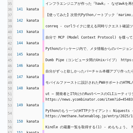
インフラエンジニアが作った『hawk』- なぜawkを再発明したのか
35
141
kanata
36
【使ってみた】次世代Pythonノートブック「marimo」がJu
37
142
kanata
38
conreq - curlライクに使える同時リクエスト確認ツールを作っ
39
143
kanata
40
自分で MCP (Model Context Protocol) を喋ってみる
41
144
kanata
42
Pythonのパッケージ内で、メタ情報からのバージョンを取得する h
43
145
kanata
44
Dumb Pipe（コンピュータ間のUnixパイプ） https://ne
45
146
kanata
46
自分がずっと欲しかったバーチャル本棚アプリ作ったら大満足でした -
47
147
kanata
48
モバイルファーストに設計されたPWAサポートのHTML/CSS/Ja
49
148
kanata
50
ut – 開発者とIT向けのRustベースのCLIユーティリティ 
51
https://news.ycombinator.com/item?id=45483
52
149
kanata
53
Pythonのもう一つのHTTPクライアント: Niquests -
54
https://methane.hatenablog.jp/entry/2025/1
150
kanata
55
Kindle の蔵書一覧を取得する(1) - めもちょう。 https:/
56
151
kanata