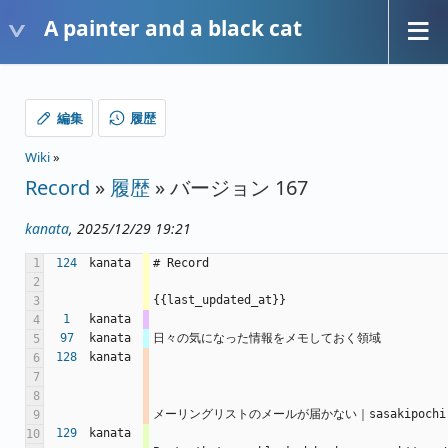
A painter and a black cat
編集
履歴
Wiki
»
Record
»
履歴
» バージョン 167
kanata
, 2025/12/29 19:21
1
124
kanata
# Record
2
{{last_updated_at}}
3
1
kanata
4
97
kanata
日々の気になった情報をメモしておく領域 
5
128
kanata
6
7
8
メーリングリストのメールが届かない｜sasakipochi https
9
129
kanata
10