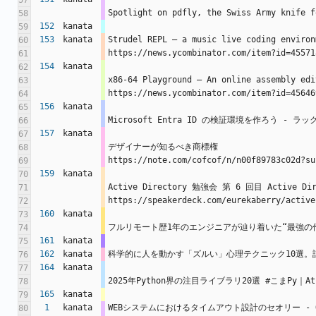
57
Spotlight on pdfly, the Swiss Army knife f
58
152
kanata
59
153
kanata
Strudel REPL – a music live coding environ
60
https://news.ycombinator.com/item?id=45571
61
154
kanata
62
x86-64 Playground – An online assembly edi
63
https://news.ycombinator.com/item?id=45646
64
156
kanata
65
Microsoft Entra ID の検証環境を作ろう - ラック
66
157
kanata
67
デザイナーが知るべき商標権 
68
https://note.com/cofcof/n/n00f89783c02d?su
69
159
kanata
70
Active Directory 勉強会 第 6 回目 Active
71
https://speakerdeck.com/eurekaberry/active
72
160
kanata
73
フルリモート歴1年のエンジニアが辿り着いた“最強の作業環境” htt
74
161
kanata
75
162
kanata
科学的に人を動かす「ズルい」心理テクニック10選。話し方から仕草まで 
76
164
kanata
77
2025年Python界の注目ライブラリ20選 #こまPy｜Atsushi
78
165
kanata
79
1
kanata
WEBシステムにおけるタイムアウト設計のセオリー - Qiita ht
80