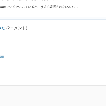
httpsでアクセスしていると、うまく表示されないんや。。
みた
(2コメント)
051
。