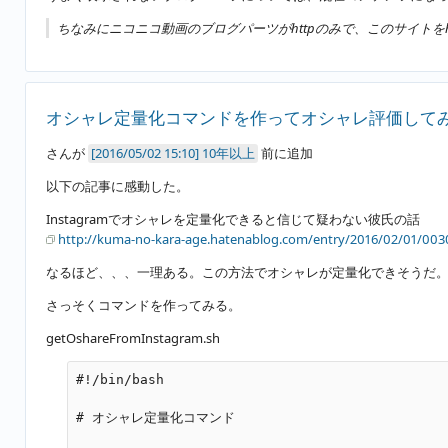
ちなみにニコニコ動画のブログパーツがhttpのみで、このサイトを
オシャレ定量化コマンドを作ってオシャレ評価して
さんが
10年以上
前に追加
以下の記事に感動した。
Instagramでオシャレを定量化できると信じて疑わない彼氏の話
http://kuma-no-kara-age.hatenablog.com/entry/2016/02/01/003
なるほど、、、一理ある。この方法でオシャレが定量化できそうだ
さっそくコマンドを作ってみる。
getOshareFromInstagram.sh
#!/bin/bash

# オシャレ定量化コマンド
