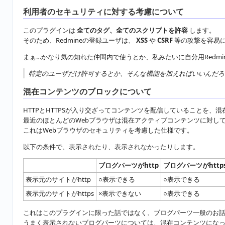
利用者のセキュリティに対する考慮について
このプラグインは
全てのタグ、全てのスクリプトを許容
します。
そのため、Redmineの登録ユーザは、
XSS
や
CSRF
等の攻撃を容易
まぁ…かなり気の知れた仲間内で使うとか、私みたいに自分用Redm
特定のユーザだけ許可するとか、そんな機能を加えればいいんだろ
混在コンテンツのブロックについて
HTTPとHTTPSが入り交ざってコンテンツを配信していることを、
最近のほとんどのWebブラウザは混在アクティブコンテンツに対し
これはWebブラウザのセキュリティを考慮した仕様です。
以下の条件で、表示されたり、表示されなかったりします。
ブログパーツがhttp
ブログパーツがhttp
表示元のサイトがhttp
○表示できる
○表示できる
表示元のサイトがhttps
×表示できない
○表示できる
これはこのプラグインに限った話ではなく、ブログパーツ一般のお
うまく表示されないブログパーツについては、混在コンテンツにな