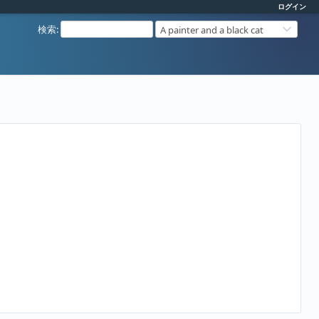
ログイン
検索
:
A painter and a black cat