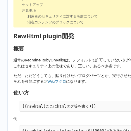
セットアップ
注意事項
利用者のセキュリティに対する考慮について
混在コンテンツのブロックについて
RawHtml plugin開発
概要
通常のRedmine(RubyOnRails)は、デフォルトで許可してい
これはセキュリティ上の仕様であり、正しい、あるべき姿です。
ただ、ただどうしても、貼り付けたいブログパーツとか、実行させたいJa
それを可能にする
Wikiマクロ
になります。
使い方
例