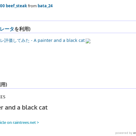
00 beef_steak
from
bata_24
レータ
を利用)
 - A painter and a black cat
用)