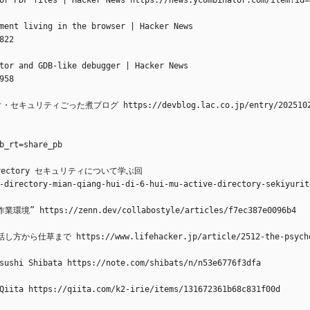
or PDF files | Hacker News https://news.ycombinator.com/item?id=
ment living in the browser | Hacker News 
822
tor and GDB-like debugger | Hacker News 
958
・セキュリティごった煮ブログ https://devblog.lac.co.jp/entry/202510
b_rt=share_pb
 Directory セキュリティについて学ぶ回
-directory-mian-qiang-hui-di-6-hui-mu-active-directory-sekiyurit
ps://zenn.dev/collabostyle/articles/f7ec387e0096b4
https://www.lifehacker.jp/article/2512-the-psychologic
 Shibata https://note.com/shibats/n/n53e6776f3dfa
tps://qiita.com/k2-irie/items/131672361b68c831f00d