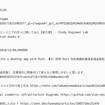
5c2b
igma 
0207/1423298357?_gl=1*wapuek*_gcl_au*MTQ1NzQzMjMwOC4xNzQ2MzU5MzU
ニアの方々に聞いてみた【第六弾】 - Findy Engineer Lab 
tial-books-6
2018/12/06/090000
age into a desktop app with Rust. 🤱🏻 利用 Rust 轻松构建轻量级多端桌面
(改良版)。定番進行に関連付けて覚えると整理しやすいと思います。
844910252154?t=extuZ7jKrrQY8IxIQmbwsA&s=09
買う方法 https://note.com/takadonomadoka/n/nae3b22a1a8
ul isometric infrastructure diagrams https://github.com/stan-smi
？ https://zenn.dev/kyonaka/articles/1905716e1514f0