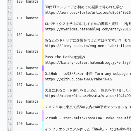
130
kanata
12
30代ITエンジニアが初めての副業で得られた学び 
13
https://zenn.dev/forte/articles/d8c6848e26
14
131
kanata
15
ロボティクスを学ぶのにおすすめの書籍・資料 - MyEn
16
https://myenigma.hatenablog.com/entry/2015
17
132
kanata
18
あなたのキャリアに影響を与えた本は何ですか？ 著名エンジ
19
https://findy-code.io/engineer-lab/influen
20
133
kanata
21
Pass-the-Hashの仕組み
22
https://binary-pulsar.hatenablog.jp/entry/
23
134
kanata
24
135
kanata
GitHub - tw93/Pake: 🤱🏻 Turn any webp
25
https://github.com/tw93/Pake?s=09
26
137
kanata
27
大量にあるコード進行をまとめた一覧表を作りました
28
https://x.com/OtozawaMezata/status/1941499
29
138
kanata
30
２０２５年に東京で築5年以内の40平米マンションを３０００万代で
31
139
kanata
32
GitHub - stan-smith/FossFLOW: Make beautif
33
140
kanata
34
インフラエンジニアが作った『hawk』- なぜawkを再発明したのか
35