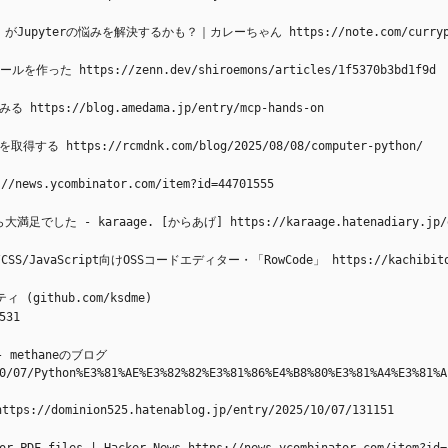
pyterの悩みを解決するかも？｜カレーちゃん https://note.com/currypuri
た https://zenn.dev/shiroemons/articles/1f5370b3bd1f9d
 https://blog.amedama.jp/entry/mcp-hands-on
ttps://rcmdnk.com/blog/2025/08/08/computer-python/
ws.ycombinator.com/item?id=44701555
 karaage. [からあげ] https://karaage.hatenadiary.jp/entr
vaScript向けOSSコードエディター・「RowCode」 https://kachibito.net
(github.com/ksdme)
531
 methaneのブログ 
0/07/Python%E3%81%AE%E3%82%82%E3%81%86%E4%B8%80%E3%81%A4%E3%81%A
/dominion525.hatenablog.jp/entry/2025/10/07/131151