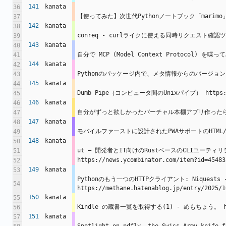
141
kanata
36
【使ってみた】次世代Pythonノートブック「marimo」がJu
37
142
kanata
38
conreq - curlライクに使える同時リクエスト確認ツールを作っ
39
143
kanata
40
自分で MCP (Model Context Protocol) を喋ってみる
41
144
kanata
42
Pythonのパッケージ内で、メタ情報からのバージョンを取得する h
43
145
kanata
44
Dumb Pipe（コンピュータ間のUnixパイプ） https://ne
45
146
kanata
46
自分がずっと欲しかったバーチャル本棚アプリ作ったら大満足でした -
47
147
kanata
48
モバイルファーストに設計されたPWAサポートのHTML/CSS/Ja
49
148
kanata
50
ut – 開発者とIT向けのRustベースのCLIユーティリティ 
51
https://news.ycombinator.com/item?id=45483
52
149
kanata
53
Pythonのもう一つのHTTPクライアント: Niquests -
54
https://methane.hatenablog.jp/entry/2025/1
150
kanata
55
Kindle の蔵書一覧を取得する(1) - めもちょう。 https:/
56
151
kanata
57