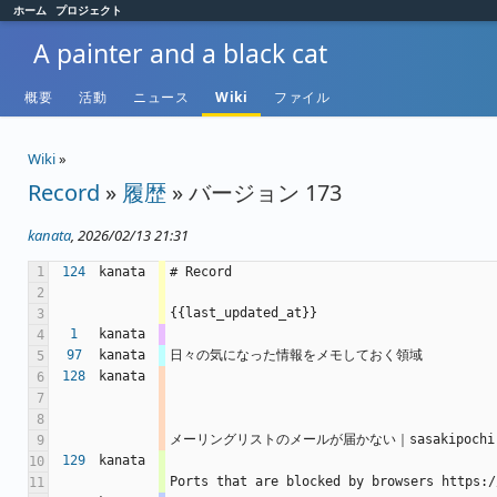
ホーム
プロジェクト
A painter and a black cat
概要
活動
ニュース
Wiki
ファイル
Wiki
»
Record
»
履歴
» バージョン 173
kanata
, 2026/02/13 21:31
1
124
kanata
# Record
2
{{last_updated_at}}
3
1
kanata
4
97
kanata
日々の気になった情報をメモしておく領域 
5
128
kanata
6
7
8
メーリングリストのメールが届かない｜sasakipochi https
9
129
kanata
10
Ports that are blocked by browsers https:/
11