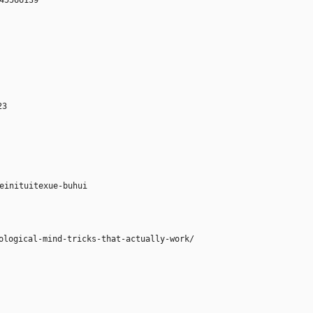
45566139
23
einituitexue-buhui
al-mind-tricks-that-actually-work/