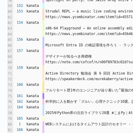
Spotlight on pdfly, the Swiss Army knife f
58
152
kanata
59
153
kanata
Strudel REPL – a music live coding environ
60
https://news.ycombinator.com/item?id=45571
61
154
kanata
62
x86-64 Playground – An online assembly edi
63
https://news.ycombinator.com/item?id=45646
64
156
kanata
65
Microsoft Entra ID の検証環境を作ろう - ラック
66
157
kanata
67
デザイナーが知るべき商標権 
68
https://note.com/cofcof/n/n00f89783c02d?su
69
159
kanata
70
Active Directory 勉強会 第 6 回目 Active
71
https://speakerdeck.com/eurekaberry/active
72
160
kanata
73
フルリモート歴1年のエンジニアが辿り着いた“最強の作業環境” htt
74
161
kanata
75
162
kanata
科学的に人を動かす「ズルい」心理テクニック10選。話し方から仕草まで 
76
164
kanata
77
2025年Python界の注目ライブラリ20選 #こまPy｜Atsushi
78
165
kanata
79
1
kanata
WEBシステムにおけるタイムアウト設計のセオリー - Qiita ht
80
166
kanata
81