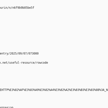
n/n/n6f9b9b05be5f
y/2025/09/07/073000
/useful-resource/rowcode
EHTTP%E3%82%AF%E3%83%A9%E3%82%A4%E3%82%A2%E3%83%B3%E3%83%88%3A_N