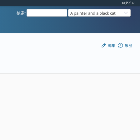
ログイン
検索
:
A painter and a black cat
編集
履歴