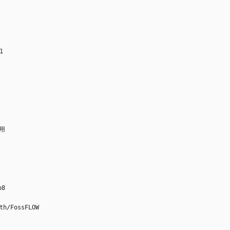
1
应用
b8
th/FossFLOW