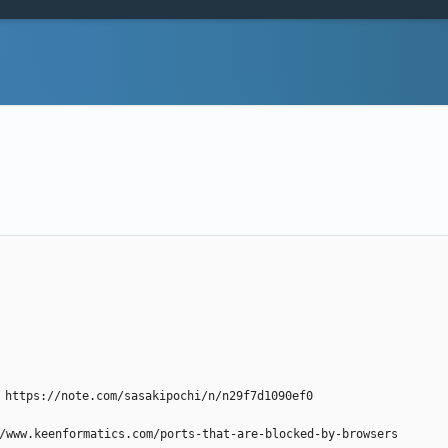
://note.com/sasakipochi/n/n29f7d1090ef0
/www.keenformatics.com/ports-that-are-blocked-by-browsers